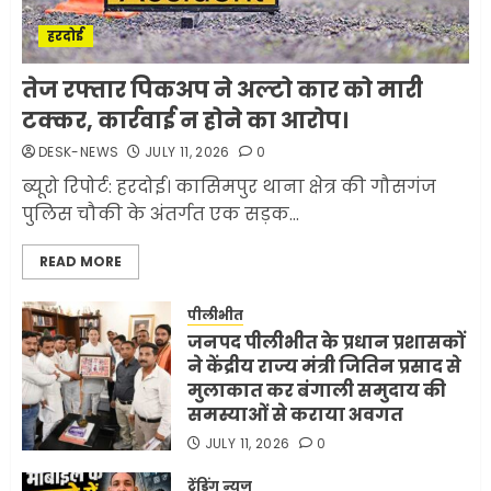
मिसाइलें
हरदोई
JUNE 1, 2026
0
2
तेज रफ्तार पिकअप ने अल्टो कार को मारी
टक्कर, कार्रवाई न होने का आरोप।
सरकारी दफ्तरों में जनसेवा कम,
जनता का अपमान ज्यादा? जनता के
DESK-NEWS
JULY 11, 2026
0
टैक्स पर वेतन, फिर जनता से अभद्र
ब्यूरो रिपोर्ट: हरदोई। कासिमपुर थाना क्षेत्र की गौसगंज
व्यवहार क्यों?
पुलिस चौकी के अंतर्गत एक सड़क...
3
JUNE 1, 2026
0
READ MORE
अमेरिका ने फिर से ईरान को युद्ध
पीलीभीत
समाप्त करने के लिए भेजी अपनी 5
जनपद पीलीभीत के प्रधान प्रशासकों
शर्तें
ने केंद्रीय राज्य मंत्री जितिन प्रसाद से
MAY 18, 2026
0
मुलाकात कर बंगाली समुदाय की
4
समस्याओं से कराया अवगत
JULY 11, 2026
0
भारत-अमेरिका व्यापार समझौता
ट्रेंडिंग न्यूज़