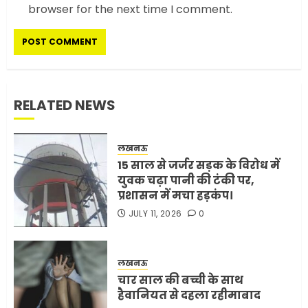
browser for the next time I comment.
अमेरिका ने फिर से ईरान को युद्ध
समाप्त करने के लिए भेजी अपनी 5
शर्तें
MAY 18, 2026
0
4
RELATED NEWS
लखनऊ
भारत-अमेरिका व्यापार समझौता
15 साल से जर्जर सड़क के विरोध में
ट्रंप ने किया एलान
युवक चढ़ा पानी की टंकी पर,
FEBRUARY 3, 2026
0
प्रशासन में मचा हड़कंप।
5
JULY 11, 2026
0
मोबाइल की लत: एक खामोश
लखनऊ
घातक बीमारी, जो धीरे-धीरे इंसान,
चार साल की बच्ची के साथ
रिश्ते और भविष्य सब कुछ निगल
हैवानियत से दहला रहीमाबाद
रही है!