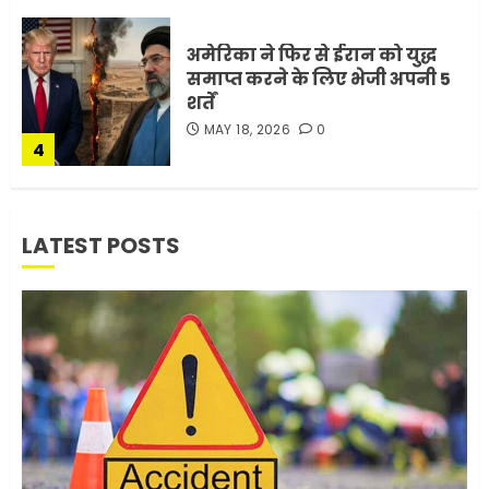
MAY 18, 2026
0
4
भारत-अमेरिका व्यापार समझौता
ट्रंप ने किया एलान
FEBRUARY 3, 2026
0
5
LATEST POSTS
मोबाइल की लत: एक खामोश
घातक बीमारी, जो धीरे-धीरे इंसान,
रिश्ते और भविष्य सब कुछ निगल
रही है!
1
JULY 11, 2026
0
मलबों से ईरान ने सुरक्षित बरामद
कर ली करीब 1000 से ज्यादा