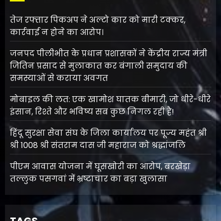
तेज रफ्तार पिकअप ने अल्टो कार को मारी टक्कर,
कार्रवाई न होने का आरोप।
जनपद पीलीभीत के प्रधान प्रशासकों ने केंद्रीय राज्य मंत्री
जितिन प्रसाद से मुलाकात कर बंगाली समुदाय की
समस्याओं से कराया अवगत
मोबाइल की लत: एक खामोश घातक बीमारी, जो धीरे-धीरे
इंसान, रिश्ते और भविष्य सब कुछ निगल रही है!
हिंदू सुरक्षा सेवा संघ के जिला कार्यालय पर पूज्य महंत श्री
श्री 1008 श्री संतराम दास जी महाराज को श्रद्धांजलि
पीएम आवास योजना में घूसखोरी का आरोप, बरखेड़ा
तल्लुक पसगवां में भ्रष्टाचार का बड़ा खुलासा
TAGS