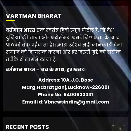
VARTMAN BHARAT
वर्तमान भारत
एक स्वतंत्र हिंदी न्यूज़ पोर्टल है, जो देश-
दुनिया की ताज़ा और भरोसेमंद खबरें निष्पक्षता के साथ
पाठकों तक पहुँचाता है। हमारा उद्देश्य सही जानकारी देना,
समाज को जागरूक करना और हर ज़रूरी मुद्दे को सटीक
तरीके से सामने लाना है।
वर्तमान भारत – सच के साथ, हर खबर।
Address: 10A,J.C. Bose
Marg,Hazratganj,Lucknow-226001
Phone No.:8400633331
Email id: Vbnewsindia@gmail.com
RECENT POSTS