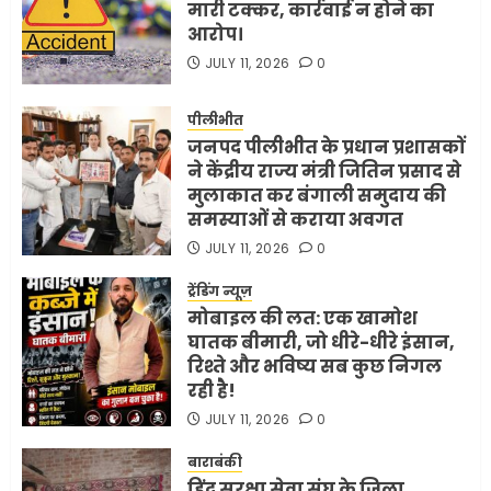
मारी टक्कर, कार्रवाई न होने का
आरोप।
JULY 11, 2026
0
पीलीभीत
जनपद पीलीभीत के प्रधान प्रशासकों
ने केंद्रीय राज्य मंत्री जितिन प्रसाद से
मुलाकात कर बंगाली समुदाय की
समस्याओं से कराया अवगत
JULY 11, 2026
0
ट्रेंडिंग न्यूज़
मोबाइल की लत: एक खामोश
घातक बीमारी, जो धीरे-धीरे इंसान,
रिश्ते और भविष्य सब कुछ निगल
रही है!
JULY 11, 2026
0
बाराबंकी
हिंदू सुरक्षा सेवा संघ के जिला