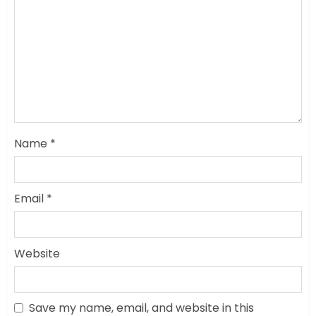
Name
*
Email
*
सरकारी दफ्तरों में जनसेवा कम,
Website
जनता का अपमान ज्यादा? जनता के
टैक्स पर वेतन, फिर जनता से अभद्र
व्यवहार क्यों?
Save my name, email, and website in this
3
JUNE 1, 2026
0