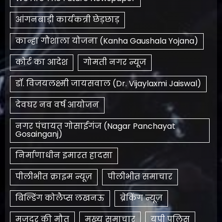
आंगनबाड़ी कार्यकत्री छेड़छाड़
कान्हा गौशाला योजना (Kanha Gaushala Yojana)
कोर्ट का आदेश
गोमती नगर न्यूज
डॉ. विजयलक्ष्मी जायसवाल (Dr. Vijaylaxmi Jaiswal)
देवघर नव वर्ष आयोजन
नगर पंचायत गोसाईगंज (Nagar Panchayat
Gosainganj)
निर्माणाधीन इमारत हादसा
पीलीभीत क्राइम न्यूज़
पीलीभीत समाचार
बिल्डिंग कोलैप्स लखनऊ
ब्रेकिंग न्यूज़
मजदूर की मौत
मुख्य समाचार
यूपी पुलिस