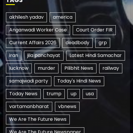
akhilesh yadav
america
Anganwadi Worker Case
Court Order FIR
Current Affairs 2026
deadbody
grp
iran
jila panchayat
Latest Hindi Samachar
lucknow
murder
Pilibhit News
railway
samajwadi party
Today's Hindi News
Today News
trump
up
usa
vartamanbharat
vbnews
We Are The Future News
We Are The Future Newspaper