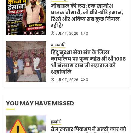
ट्रंप ने किया एलान
मोबाइल की लत: एक खामोश
घातक बीमारी, जो धीरे-धीरे इंसान,
FEBRUARY 3, 2026
0
रिश्ते और भविष्य सब कुछ निगल
5
रही है!
JULY 11, 2026
0
बाराबंकी
हिंदू सुरक्षा सेवा संघ के जिला
कार्यालय पर पूज्य महंत श्री श्री 1008
श्री संतराम दास जी महाराज को
श्रद्धांजलि
JULY 11, 2026
0
YOU MAY HAVE MISSED
हरदोई
तेज रफ्तार पिकअप ने अल्टो कार को