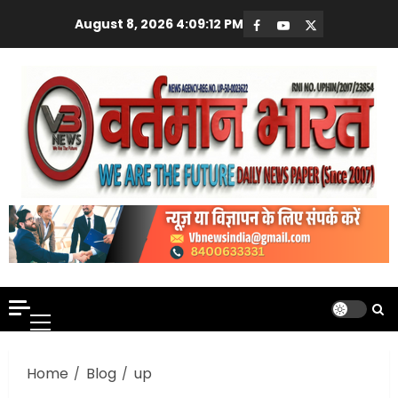
Skip
August 8, 2026
4:09:13 PM
Facebook
Youtube
X
to
content
Primary
Menu
Home
Blog
up