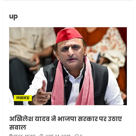
up
सरकारी दफ्तरों में जनसेवा कम,
जनता का अपमान ज्यादा? जनता के
टैक्स पर वेतन, फिर जनता से अभद्र
व्यवहार क्यों?
3
JUNE 1, 2026
0
अमेरिका ने फिर से ईरान को युद्ध
समाप्त करने के लिए भेजी अपनी 5
शर्तें
लखनऊ
MAY 18, 2026
0
4
अखिलेश यादव ने भाजपा सरकार पर उठाए
सवाल
भारत-अमेरिका व्यापार समझौता