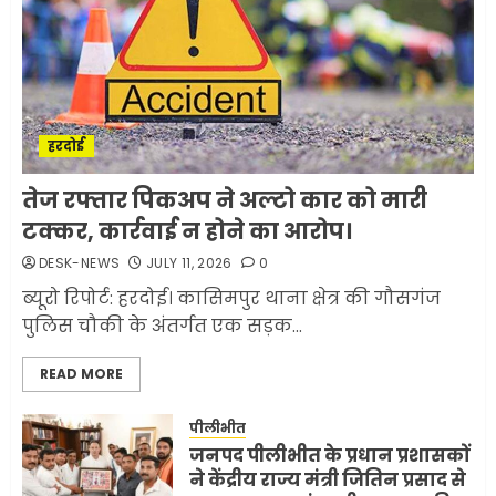
मोबाइल की लत: एक खामोश
घातक बीमारी, जो धीरे-धीरे इंसान,
रिश्ते और भविष्य सब कुछ निगल
रही है!
1
JULY 11, 2026
0
हरदोई
मलबों से ईरान ने सुरक्षित बरामद
तेज रफ्तार पिकअप ने अल्टो कार को मारी
कर ली करीब 1000 से ज्यादा
टक्कर, कार्रवाई न होने का आरोप।
मिसाइलें
DESK-NEWS
JULY 11, 2026
0
JUNE 1, 2026
0
2
ब्यूरो रिपोर्ट: हरदोई। कासिमपुर थाना क्षेत्र की गौसगंज
पुलिस चौकी के अंतर्गत एक सड़क...
सरकारी दफ्तरों में जनसेवा कम,
READ MORE
जनता का अपमान ज्यादा? जनता के
टैक्स पर वेतन, फिर जनता से अभद्र
व्यवहार क्यों?
पीलीभीत
जनपद पीलीभीत के प्रधान प्रशासकों
3
JUNE 1, 2026
0
ने केंद्रीय राज्य मंत्री जितिन प्रसाद से