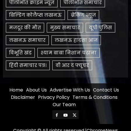
पीलीभीत क्राइम न्यूज़
पीलीभीत समाचार
बिल्डिंग कोलैप्स लखनऊ
ब्रेकिंग न्यूज़
मजदूर की मौत
मुख्य समाचार
यूपी पुलिस
लखनऊ समाचार
लखनऊ हादसा आज
विभूति खंड
श्याम बाबा निशान चढ़ाना
हिंदी समाचार पत्र।
​वी आर द फ्यूचर
Home
About Us
Advertise With Us
Contact Us
Disclaimer
Privacy Policy
Terms & Conditions
Our Team
Facebook
Youtube
X
Copyright © All rights reserved.
|
ChromeNews