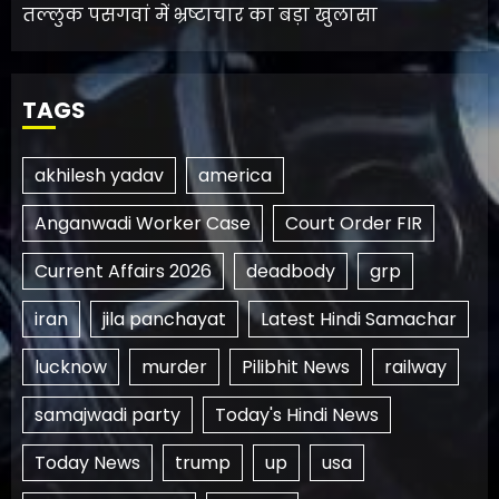
तल्लुक पसगवां में भ्रष्टाचार का बड़ा खुलासा
TAGS
akhilesh yadav
america
Anganwadi Worker Case
Court Order FIR
Current Affairs 2026
deadbody
grp
iran
jila panchayat
Latest Hindi Samachar
lucknow
murder
Pilibhit News
railway
samajwadi party
Today's Hindi News
Today News
trump
up
usa