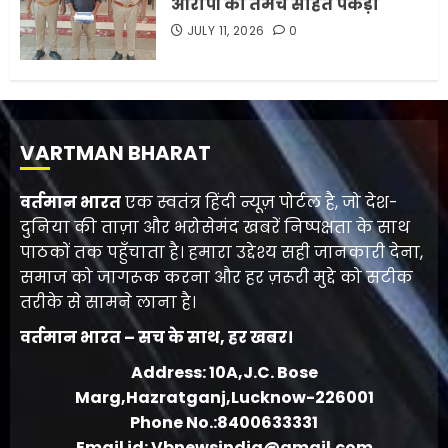
आरोपी को तमंचे सहित पकड़ा
JULY 11, 2026
0
VARTMAN BHARAT
वर्तमान भारत
एक स्वतंत्र हिंदी न्यूज़ पोर्टल है, जो देश-
दुनिया की ताज़ा और भरोसेमंद खबरें निष्पक्षता के साथ
पाठकों तक पहुँचाता है। हमारा उद्देश्य सही जानकारी देना,
समाज को जागरूक करना और हर ज़रूरी मुद्दे को सटीक
तरीके से सामने लाना है।
वर्तमान भारत – सच के साथ, हर खबर।
Address: 10A,J.C. Bose
Marg,Hazratganj,Lucknow-226001
Phone No.:8400633331
Email id: Vbnewsindia@gmail.com