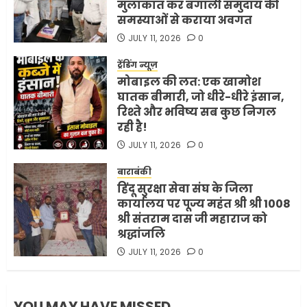
मुलाकात कर बंगाली समुदाय की
समस्याओं से कराया अवगत
अमेरिका ने फिर से ईरान को युद्ध
समाप्त करने के लिए भेजी अपनी 5
JULY 11, 2026
0
शर्तें
ट्रेंडिंग न्यूज़
MAY 18, 2026
0
मोबाइल की लत: एक खामोश
4
घातक बीमारी, जो धीरे-धीरे इंसान,
रिश्ते और भविष्य सब कुछ निगल
रही है!
भारत-अमेरिका व्यापार समझौता
JULY 11, 2026
0
ट्रंप ने किया एलान
FEBRUARY 3, 2026
0
बाराबंकी
हिंदू सुरक्षा सेवा संघ के जिला
5
कार्यालय पर पूज्य महंत श्री श्री 1008
श्री संतराम दास जी महाराज को
श्रद्धांजलि
JULY 11, 2026
0
YOU MAY HAVE MISSED