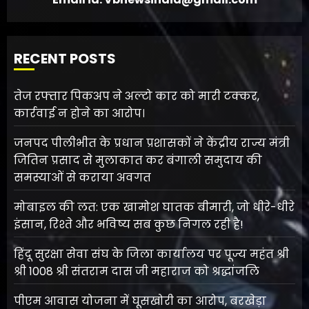
RECENT POSTS
तेज रफ्तार पिकअप ने अल्टो कार को मारी टक्कर,
कार्रवाई न होने का आरोप।
जनपद पीलीभीत के प्रधान प्रशासकों ने केंद्रीय राज्य मंत्री
जितिन प्रसाद से मुलाकात कर बंगाली समुदाय की
समस्याओं से कराया अवगत
मोबाइल की लत: एक खामोश घातक बीमारी, जो धीरे-धीरे
इंसान, रिश्ते और भविष्य सब कुछ निगल रही है!
हिंदू सुरक्षा सेवा संघ के जिला कार्यालय पर पूज्य महंत श्री
श्री 1008 श्री संतराम दास जी महाराज को श्रद्धांजलि
पीएम आवास योजना में घूसखोरी का आरोप, बरखेड़ा