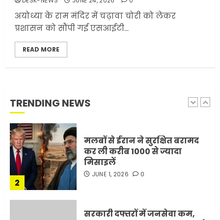
DESK-NEWS
JUNE 24, 2026
0
ट्रंप ने किया एलान
अयोध्या के राम मंदिर में चढ़ावा चोरी को लेकर
FEBRUARY 3, 2026
0
प्रशासन को सौंपी गई एसआईटी...
5
READ MORE
मोबाइल की लत: एक खामोश
घातक बीमारी, जो धीरे-धीरे इंसान,
रिश्ते और भविष्य सब कुछ निगल
रही है!
TRENDING NEWS
1
JULY 11, 2026
0
मलबों से ईरान ने सुरक्षित बरामद
कर ली करीब 1000 से ज्यादा
मिसाइलें
JUNE 1, 2026
0
2
सरकारी दफ्तरों में जनसेवा कम,