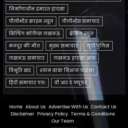
निर्माणाधीन इमारत हादसा
पीलीभीत क्राइम न्यूज़
पीलीभीत समाचार
बिल्डिंग कोलैप्स लखनऊ
ब्रेकिंग न्यूज़
मजदूर की मौत
मुख्य समाचार
यूपी पुलिस
लखनऊ समाचार
लखनऊ हादसा आज
विभूति खंड
श्याम बाबा निशान चढ़ाना
हिंदी समाचार पत्र।
​वी आर द फ्यूचर
Home
About Us
Advertise With Us
Contact Us
Disclaimer
Privacy Policy
Terms & Conditions
Our Team