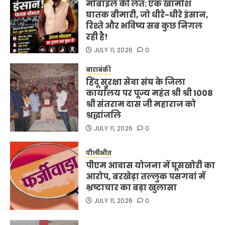
मोबाइल की लत: एक खामोश
घातक बीमारी, जो धीरे-धीरे इंसान,
रिश्ते और भविष्य सब कुछ निगल
रही है!
JULY 11, 2026
0
बाराबंकी
हिंदू सुरक्षा सेवा संघ के जिला
कार्यालय पर पूज्य महंत श्री श्री 1008
श्री संतराम दास जी महाराज को
श्रद्धांजलि
JULY 11, 2026
0
पीलीभीत
पीएम आवास योजना में घूसखोरी का
आरोप, बरखेड़ा तल्लुक पसगवां में
भ्रष्टाचार का बड़ा खुलासा
JULY 11, 2026
0