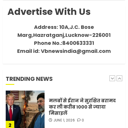
Advertise With Us
भारत-अमेरिका व्यापार समझौता
ट्रंप ने किया एलान
Address: 10A,J.C. Bose
FEBRUARY 3, 2026
0
Marg,Hazratganj,Lucknow-226001
5
Phone No.:8400633331
Email id: Vbnewsindia@gmail.com
मोबाइल की लत: एक खामोश
घातक बीमारी, जो धीरे-धीरे इंसान,
रिश्ते और भविष्य सब कुछ निगल
रही है!
TRENDING NEWS
1
JULY 11, 2026
0
मलबों से ईरान ने सुरक्षित बरामद
कर ली करीब 1000 से ज्यादा
मिसाइलें
JUNE 1, 2026
0
2