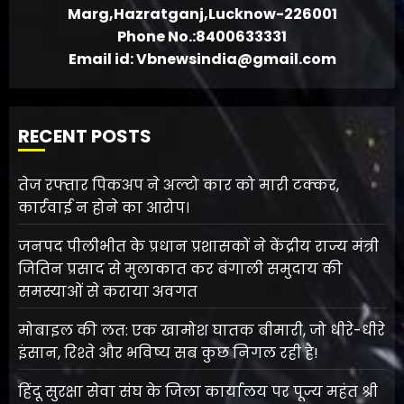
Marg,Hazratganj,Lucknow-226001
Phone No.:8400633331
Email id: Vbnewsindia@gmail.com
RECENT POSTS
तेज रफ्तार पिकअप ने अल्टो कार को मारी टक्कर,
कार्रवाई न होने का आरोप।
जनपद पीलीभीत के प्रधान प्रशासकों ने केंद्रीय राज्य मंत्री
जितिन प्रसाद से मुलाकात कर बंगाली समुदाय की
समस्याओं से कराया अवगत
मोबाइल की लत: एक खामोश घातक बीमारी, जो धीरे-धीरे
इंसान, रिश्ते और भविष्य सब कुछ निगल रही है!
हिंदू सुरक्षा सेवा संघ के जिला कार्यालय पर पूज्य महंत श्री