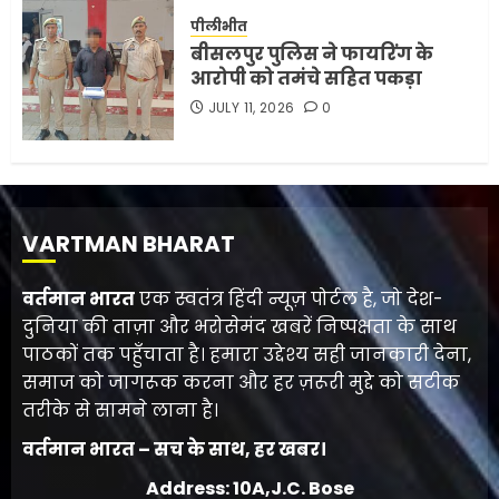
पीलीभीत
बीसलपुर पुलिस ने फायरिंग के
आरोपी को तमंचे सहित पकड़ा
JULY 11, 2026
0
VARTMAN BHARAT
वर्तमान भारत
एक स्वतंत्र हिंदी न्यूज़ पोर्टल है, जो देश-
दुनिया की ताज़ा और भरोसेमंद खबरें निष्पक्षता के साथ
पाठकों तक पहुँचाता है। हमारा उद्देश्य सही जानकारी देना,
समाज को जागरूक करना और हर ज़रूरी मुद्दे को सटीक
तरीके से सामने लाना है।
वर्तमान भारत – सच के साथ, हर खबर।
Address: 10A,J.C. Bose