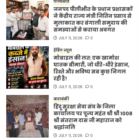
व्यवहार क्यों?
पीलीभीत
जनपद पीलीभीत के प्रधान प्रशासकों
3
JUNE 1, 2026
0
ने केंद्रीय राज्य मंत्री जितिन प्रसाद से
मुलाकात कर बंगाली समुदाय की
समस्याओं से कराया अवगत
अमेरिका ने फिर से ईरान को युद्ध
समाप्त करने के लिए भेजी अपनी 5
JULY 11, 2026
0
शर्तें
ट्रेंडिंग न्यूज़
MAY 18, 2026
0
मोबाइल की लत: एक खामोश
4
घातक बीमारी, जो धीरे-धीरे इंसान,
रिश्ते और भविष्य सब कुछ निगल
रही है!
भारत-अमेरिका व्यापार समझौता
JULY 11, 2026
0
ट्रंप ने किया एलान
FEBRUARY 3, 2026
0
बाराबंकी
हिंदू सुरक्षा सेवा संघ के जिला
5
कार्यालय पर पूज्य महंत श्री श्री 1008
श्री संतराम दास जी महाराज को
श्रद्धांजलि
JULY 11, 2026
0