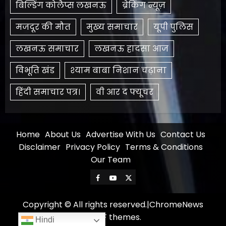
बिल्डिंग कोलैप्स लखनऊ
ब्रेकिंग न्यूज़
मजदूर की मौत
मुख्य समाचार
यूपी पुलिस
लखनऊ समाचार
लखनऊ हादसा आज
विभूति खंड
श्याम बाबा निशान चढ़ाना
हिंदी समाचार पत्र।
​वी आर द फ्यूचर
Home
About Us
Advertise With Us
Contact Us
Disclaimer
Privacy Policy
Terms & Conditions
Our Team
Facebook
Youtube
X
Copyright © All rights reserved.
|
ChromeNews
by AF themes.
Hindi