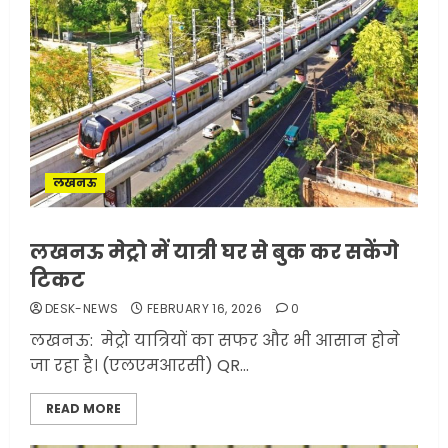
लखनऊ
लखनऊ मेट्रो में यात्री घर से बुक कर सकेंगे
टिकट
DESK-NEWS
FEBRUARY 16, 2026
0
लखनऊ: मेट्रो यात्रियों का सफर और भी आसान होने
सरकारी दफ्तरों में जनसेवा कम,
जा रहा है। (एलएमआरसी) QR...
जनता का अपमान ज्यादा? जनता के
टैक्स पर वेतन, फिर जनता से अभद्र
READ MORE
व्यवहार क्यों?
3
JUNE 1, 2026
0