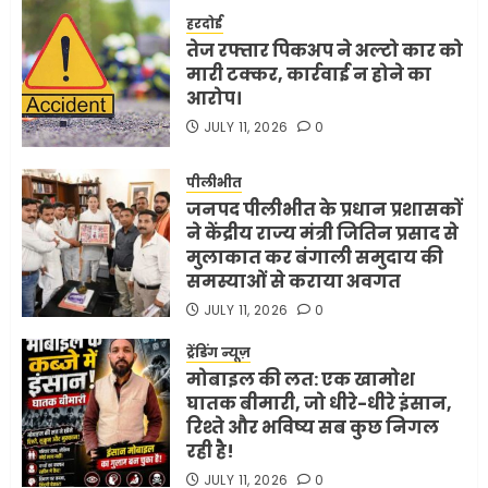
हरदोई
तेज रफ्तार पिकअप ने अल्टो कार को
मारी टक्कर, कार्रवाई न होने का
आरोप।
JULY 11, 2026
0
पीलीभीत
जनपद पीलीभीत के प्रधान प्रशासकों
ने केंद्रीय राज्य मंत्री जितिन प्रसाद से
मुलाकात कर बंगाली समुदाय की
समस्याओं से कराया अवगत
JULY 11, 2026
0
ट्रेंडिंग न्यूज़
मोबाइल की लत: एक खामोश
घातक बीमारी, जो धीरे-धीरे इंसान,
रिश्ते और भविष्य सब कुछ निगल
रही है!
JULY 11, 2026
0