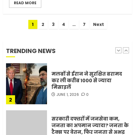
READ MORE
1
JULY 11, 2026
0
Posts
1
2
3
4
…
7
Next
मलबों से ईरान ने सुरक्षित बरामद
pagination
कर ली करीब 1000 से ज्यादा
मिसाइलें
JUNE 1, 2026
0
TRENDING NEWS
2
सरकारी दफ्तरों में जनसेवा कम,
जनता का अपमान ज्यादा? जनता के
टैक्स पर वेतन, फिर जनता से अभद्र
व्यवहार क्यों?
3
JUNE 1, 2026
0
अमेरिका ने फिर से ईरान को युद्ध
समाप्त करने के लिए भेजी अपनी 5
शर्तें