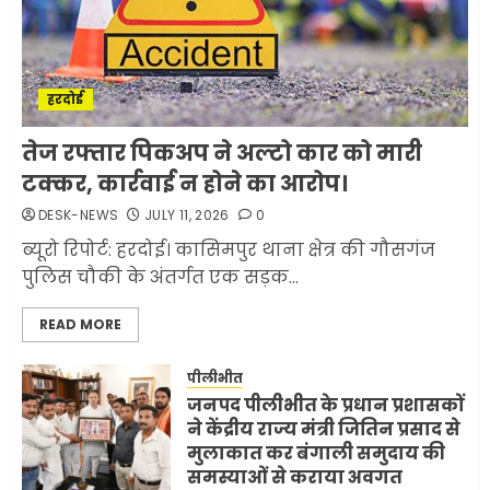
मिसाइलें
JUNE 1, 2026
0
2
हरदोई
सरकारी दफ्तरों में जनसेवा कम,
तेज रफ्तार पिकअप ने अल्टो कार को मारी
जनता का अपमान ज्यादा? जनता के
टक्कर, कार्रवाई न होने का आरोप।
टैक्स पर वेतन, फिर जनता से अभद्र
व्यवहार क्यों?
DESK-NEWS
JULY 11, 2026
0
3
JUNE 1, 2026
0
ब्यूरो रिपोर्ट: हरदोई। कासिमपुर थाना क्षेत्र की गौसगंज
पुलिस चौकी के अंतर्गत एक सड़क...
अमेरिका ने फिर से ईरान को युद्ध
READ MORE
समाप्त करने के लिए भेजी अपनी 5
शर्तें
पीलीभीत
MAY 18, 2026
0
जनपद पीलीभीत के प्रधान प्रशासकों
4
ने केंद्रीय राज्य मंत्री जितिन प्रसाद से
मुलाकात कर बंगाली समुदाय की
समस्याओं से कराया अवगत