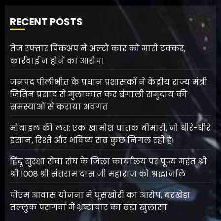
RECENT POSTS
तेज रफ्तार पिकअप ने अल्टो कार को मारी टक्कर,
कार्रवाई न होने का आरोप।
जनपद पीलीभीत के प्रधान प्रशासकों ने केंद्रीय राज्य मंत्री
जितिन प्रसाद से मुलाकात कर बंगाली समुदाय की
समस्याओं से कराया अवगत
मोबाइल की लत: एक खामोश घातक बीमारी, जो धीरे-धीरे
इंसान, रिश्ते और भविष्य सब कुछ निगल रही है!
हिंदू सुरक्षा सेवा संघ के जिला कार्यालय पर पूज्य महंत श्री
श्री 1008 श्री संतराम दास जी महाराज को श्रद्धांजलि
पीएम आवास योजना में घूसखोरी का आरोप, बरखेड़ा
तल्लुक पसगवां में भ्रष्टाचार का बड़ा खुलासा