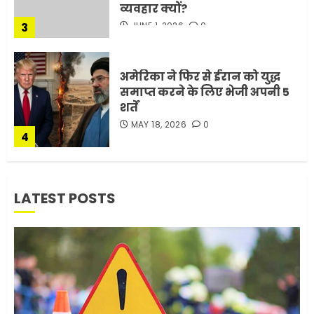
MAY 18, 2026
0
4
भारत-अमेरिका व्यापार समझौता
ट्रंप ने किया एलान
FEBRUARY 3, 2026
0
5
मोबाइल की लत: एक खामोश
LATEST POSTS
घातक बीमारी, जो धीरे-धीरे इंसान,
रिश्ते और भविष्य सब कुछ निगल
रही है!
1
JULY 11, 2026
0
मलबों से ईरान ने सुरक्षित बरामद
कर ली करीब 1000 से ज्यादा