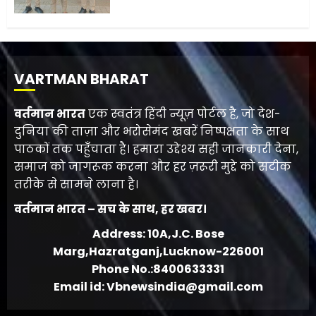
VARTMAN BHARAT
वर्तमान भारत
एक स्वतंत्र हिंदी न्यूज़ पोर्टल है, जो देश-
दुनिया की ताज़ा और भरोसेमंद खबरें निष्पक्षता के साथ
पाठकों तक पहुँचाता है। हमारा उद्देश्य सही जानकारी देना,
समाज को जागरूक करना और हर ज़रूरी मुद्दे को सटीक
तरीके से सामने लाना है।
वर्तमान भारत – सच के साथ, हर खबर।
Address: 10A,J.C. Bose
Marg,Hazratganj,Lucknow-226001
Phone No.:8400633331
Email id: Vbnewsindia@gmail.com