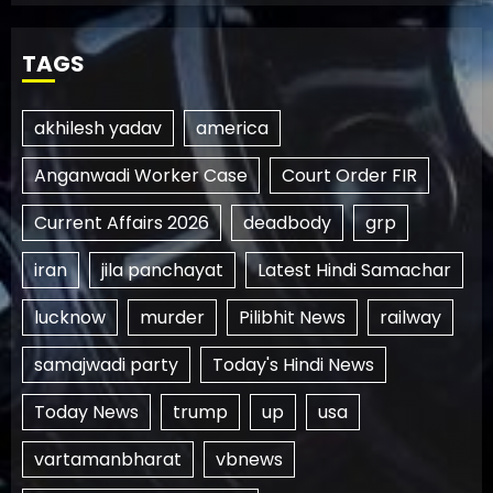
TAGS
akhilesh yadav
america
Anganwadi Worker Case
Court Order FIR
Current Affairs 2026
deadbody
grp
iran
jila panchayat
Latest Hindi Samachar
lucknow
murder
Pilibhit News
railway
samajwadi party
Today's Hindi News
Today News
trump
up
usa
vartamanbharat
vbnews