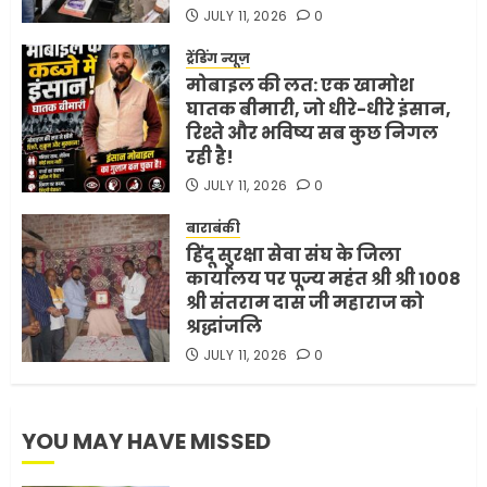
भारत-अमेरिका व्यापार समझौता
JULY 11, 2026
0
ट्रंप ने किया एलान
FEBRUARY 3, 2026
0
ट्रेंडिंग न्यूज़
मोबाइल की लत: एक खामोश
5
घातक बीमारी, जो धीरे-धीरे इंसान,
रिश्ते और भविष्य सब कुछ निगल
रही है!
JULY 11, 2026
0
बाराबंकी
हिंदू सुरक्षा सेवा संघ के जिला
कार्यालय पर पूज्य महंत श्री श्री 1008
श्री संतराम दास जी महाराज को
श्रद्धांजलि
JULY 11, 2026
0
YOU MAY HAVE MISSED