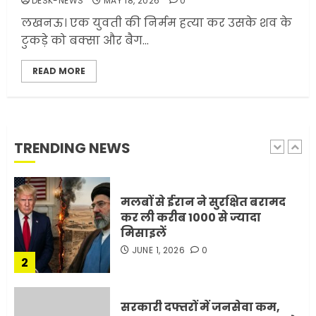
DESK-NEWS
MAY 18, 2026
0
ट्रंप ने किया एलान
लखनऊ। एक युवती की निर्मम हत्या कर उसके शव के
FEBRUARY 3, 2026
0
टुकड़े को बक्सा और बैग...
5
READ MORE
मोबाइल की लत: एक खामोश
घातक बीमारी, जो धीरे-धीरे इंसान,
रिश्ते और भविष्य सब कुछ निगल
रही है!
TRENDING NEWS
1
JULY 11, 2026
0
मलबों से ईरान ने सुरक्षित बरामद
कर ली करीब 1000 से ज्यादा
मिसाइलें
JUNE 1, 2026
0
2
सरकारी दफ्तरों में जनसेवा कम,