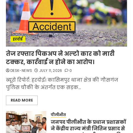
मोबाइल की लत: एक खामोश
घातक बीमारी, जो धीरे-धीरे इंसान,
रिश्ते और भविष्य सब कुछ निगल
रही है!
1
JULY 11, 2026
0
हरदोई
मलबों से ईरान ने सुरक्षित बरामद
तेज रफ्तार पिकअप ने अल्टो कार को मारी
कर ली करीब 1000 से ज्यादा
टक्कर, कार्रवाई न होने का आरोप।
मिसाइलें
DESK-NEWS
JULY 11, 2026
0
JUNE 1, 2026
0
2
ब्यूरो रिपोर्ट: हरदोई। कासिमपुर थाना क्षेत्र की गौसगंज
पुलिस चौकी के अंतर्गत एक सड़क...
सरकारी दफ्तरों में जनसेवा कम,
READ MORE
जनता का अपमान ज्यादा? जनता के
टैक्स पर वेतन, फिर जनता से अभद्र
व्यवहार क्यों?
पीलीभीत
जनपद पीलीभीत के प्रधान प्रशासकों
3
JUNE 1, 2026
0
ने केंद्रीय राज्य मंत्री जितिन प्रसाद से