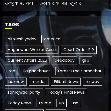
तल्लुक पसगवां में भ्रष्टाचार का बड़ा खुलासा
TAGS
akhilesh yadav
america
Anganwadi Worker Case
Court Order FIR
Current Affairs 2026
deadbody
grp
iran
jila panchayat
Latest Hindi Samachar
lucknow
murder
Pilibhit News
railway
samajwadi party
Today's Hindi News
Today News
trump
up
usa