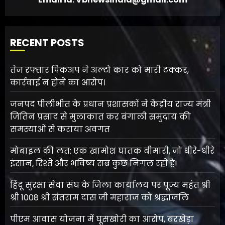
RECENT POSTS
तेज रफ्तार पिकअप ने अल्टो कार को मारी टक्कर,
कार्रवाई न होने का आरोप।
जनपद पीलीभीत के प्रधान प्रशासकों ने केंद्रीय राज्य मंत्री
जितिन प्रसाद से मुलाकात कर बंगाली समुदाय की
समस्याओं से कराया अवगत
मोबाइल की लत: एक खामोश घातक बीमारी, जो धीरे-धीरे
इंसान, रिश्ते और भविष्य सब कुछ निगल रही है!
हिंदू सुरक्षा सेवा संघ के जिला कार्यालय पर पूज्य महंत श्री
श्री 1008 श्री संतराम दास जी महाराज को श्रद्धांजलि
पीएम आवास योजना में घूसखोरी का आरोप, बरखेड़ा