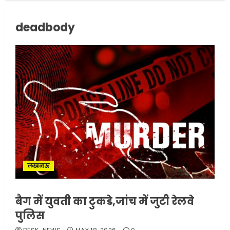
deadbody
सरकारी दफ्तरों में जनसेवा कम,
जनता का अपमान ज्यादा? जनता के
टैक्स पर वेतन, फिर जनता से अभद्र
व्यवहार क्यों?
3
JUNE 1, 2026
0
अमेरिका ने फिर से ईरान को युद्ध
समाप्त करने के लिए भेजी अपनी 5
शर्तें
लखनऊ
MAY 18, 2026
0
4
बैग में युवती का टुकडे,जांच में जुटी रेलवे
पुलिस
भारत-अमेरिका व्यापार समझौता