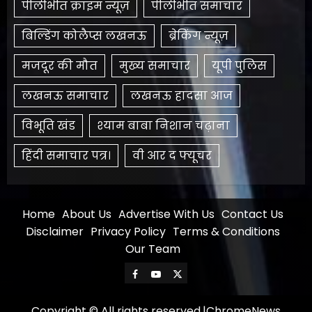
पीलीभीत क्राइम न्यूज़
पीलीभीत समाचार
बिल्डिंग कोलैप्स लखनऊ
ब्रेकिंग न्यूज़
मजदूर की मौत
मुख्य समाचार
यूपी पुलिस
लखनऊ समाचार
लखनऊ हादसा आज
विभूति खंड
श्याम बाबा निशान चढ़ाना
हिंदी समाचार पत्र।
​वी आर द फ्यूचर
Home
About Us
Advertise With Us
Contact Us
Disclaimer
Privacy Policy
Terms & Conditions
Our Team
Facebook
Youtube
X
Copyright © All rights reserved.
|
ChromeNews