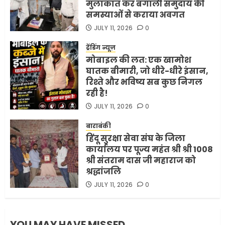
मुलाकात कर बंगाली समुदाय की
समस्याओं से कराया अवगत
अमेरिका ने फिर से ईरान को युद्ध
समाप्त करने के लिए भेजी अपनी 5
JULY 11, 2026
0
शर्तें
ट्रेंडिंग न्यूज़
MAY 18, 2026
0
मोबाइल की लत: एक खामोश
4
घातक बीमारी, जो धीरे-धीरे इंसान,
रिश्ते और भविष्य सब कुछ निगल
रही है!
भारत-अमेरिका व्यापार समझौता
JULY 11, 2026
0
ट्रंप ने किया एलान
FEBRUARY 3, 2026
0
बाराबंकी
हिंदू सुरक्षा सेवा संघ के जिला
5
कार्यालय पर पूज्य महंत श्री श्री 1008
श्री संतराम दास जी महाराज को
श्रद्धांजलि
JULY 11, 2026
0
YOU MAY HAVE MISSED