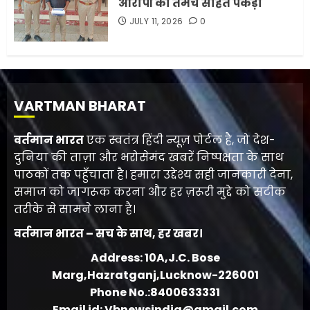
आरोपी को तमंचे सहित पकड़ा
JULY 11, 2026
0
VARTMAN BHARAT
वर्तमान भारत
एक स्वतंत्र हिंदी न्यूज़ पोर्टल है, जो देश-
दुनिया की ताज़ा और भरोसेमंद खबरें निष्पक्षता के साथ
पाठकों तक पहुँचाता है। हमारा उद्देश्य सही जानकारी देना,
समाज को जागरूक करना और हर ज़रूरी मुद्दे को सटीक
तरीके से सामने लाना है।
वर्तमान भारत – सच के साथ, हर खबर।
Address: 10A,J.C. Bose
Marg,Hazratganj,Lucknow-226001
Phone No.:8400633331
Email id: Vbnewsindia@gmail.com