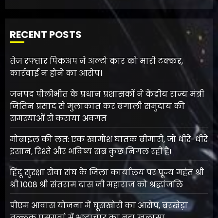
RECENT POSTS
तेज रफ्तार पिकअप ने अल्टो कार को मारी टक्कर,
कार्रवाई न होने का आरोप।
जनपद पीलीभीत के प्रधान प्रशासकों ने केंद्रीय राज्य मंत्री
जितिन प्रसाद से मुलाकात कर बंगाली समुदाय की
समस्याओं से कराया अवगत
मोबाइल की लत: एक खामोश घातक बीमारी, जो धीरे-धीरे
इंसान, रिश्ते और भविष्य सब कुछ निगल रही है!
हिंदू सुरक्षा सेवा संघ के जिला कार्यालय पर पूज्य महंत श्री
श्री 1008 श्री संतराम दास जी महाराज को श्रद्धांजलि
पीएम आवास योजना में घूसखोरी का आरोप, बरखेड़ा
तल्लुक पसगवां में भ्रष्टाचार का बड़ा खुलासा