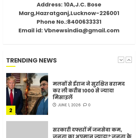
Address: 10A,J.C. Bose
FEBRUARY 3, 2026
0
Marg,Hazratganj,Lucknow-226001
5
Phone No.:8400633331
Email id: Vbnewsindia@gmail.com
मोबाइल की लत: एक खामोश
घातक बीमारी, जो धीरे-धीरे इंसान,
रिश्ते और भविष्य सब कुछ निगल
रही है!
TRENDING NEWS
1
JULY 11, 2026
0
मलबों से ईरान ने सुरक्षित बरामद
कर ली करीब 1000 से ज्यादा
मिसाइलें
JUNE 1, 2026
0
2
सरकारी दफ्तरों में जनसेवा कम,
जनता का अपमान ज्यादा? जनता के