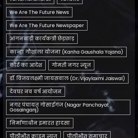
We Are The Future News
We Are The Future Newspaper
आंगनबाड़ी कार्यकत्री छेड़छाड़
कान्हा गौशाला योजना (Kanha Gaushala Yojana)
कोर्ट का आदेश
गोमती नगर न्यूज
डॉ. विजयलक्ष्मी जायसवाल (Dr. Vijaylaxmi Jaiswal)
देवघर नव वर्ष आयोजन
नगर पंचायत गोसाईगंज (Nagar Panchayat
Gosainganj)
निर्माणाधीन इमारत हादसा
पीलीभीत क्राइम न्यूज़
पीलीभीत समाचार