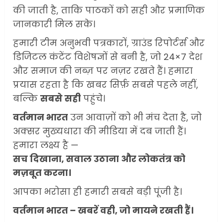
की जाती है, ताकि पाठकों को सही और प्रमाणिक
जानकारी मिल सके।
हमारी टीम अनुभवी पत्रकारों, ग्राउंड रिपोर्टर्स और
सरकारी दफ्तरों में जनसेवा कम,
जनता का अपमान ज्यादा? जनता के
डिजिटल कंटेंट विशेषज्ञों से बनी है, जो 24×7 देश
टैक्स पर वेतन, फिर जनता से अभद्र
और समाज की नब्ज़ पर नज़र रखते हैं। हमारा
व्यवहार क्यों?
प्रयास रहता है कि खबर सिर्फ़ सबसे पहले नहीं,
3
JUNE 1, 2026
0
बल्कि
सबसे सही
पहुंचे।
वर्तमान भारत
उन आवाज़ों को भी मंच देता है, जो
अमेरिका ने फिर से ईरान को युद्ध
अक्सर मुख्यधारा की मीडिया में दब जाती हैं।
समाप्त करने के लिए भेजी अपनी 5
हमारा लक्ष्य है —
शर्तें
सच दिखाना, सवाल उठाना और लोकतंत्र को
MAY 18, 2026
0
4
मज़बूत करना।
आपका भरोसा ही हमारी सबसे बड़ी पूंजी है।
भारत-अमेरिका व्यापार समझौता
वर्तमान भारत – खबरें वही, जो मायने रखती हैं।
ट्रंप ने किया एलान