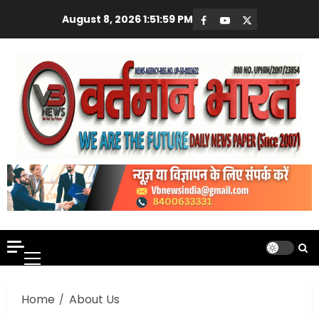
Skip
August 8, 2026
1:52:00 PM
Facebook
Youtube
X
to
content
Primary
Menu
Home
About Us