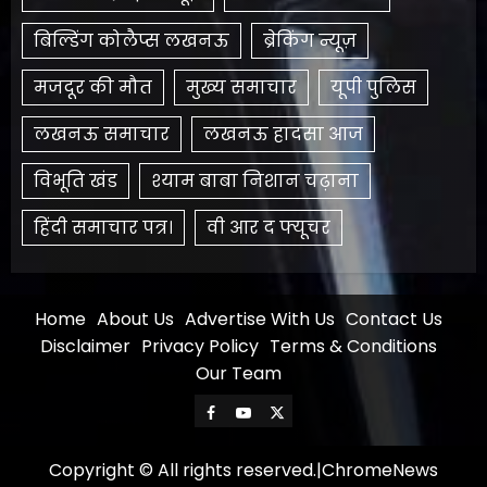
बिल्डिंग कोलैप्स लखनऊ
ब्रेकिंग न्यूज़
मजदूर की मौत
मुख्य समाचार
यूपी पुलिस
लखनऊ समाचार
लखनऊ हादसा आज
विभूति खंड
श्याम बाबा निशान चढ़ाना
हिंदी समाचार पत्र।
​वी आर द फ्यूचर
Home
About Us
Advertise With Us
Contact Us
Disclaimer
Privacy Policy
Terms & Conditions
Our Team
Facebook
Youtube
X
Copyright © All rights reserved.
|
ChromeNews