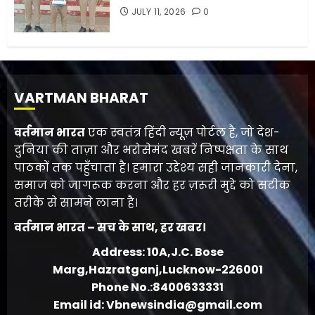
JULY 11, 2026
0
VARTMAN BHARAT
वर्तमान भारत
एक स्वतंत्र हिंदी न्यूज़ पोर्टल है, जो देश-
दुनिया की ताज़ा और भरोसेमंद खबरें निष्पक्षता के साथ
पाठकों तक पहुँचाता है। हमारा उद्देश्य सही जानकारी देना,
समाज को जागरूक करना और हर ज़रूरी मुद्दे को सटीक
तरीके से सामने लाना है।
वर्तमान भारत – सच के साथ, हर खबर।
Address: 10A,J.C. Bose
Marg,Hazratganj,Lucknow-226001
Phone No.:8400633331
Email id: Vbnewsindia@gmail.com