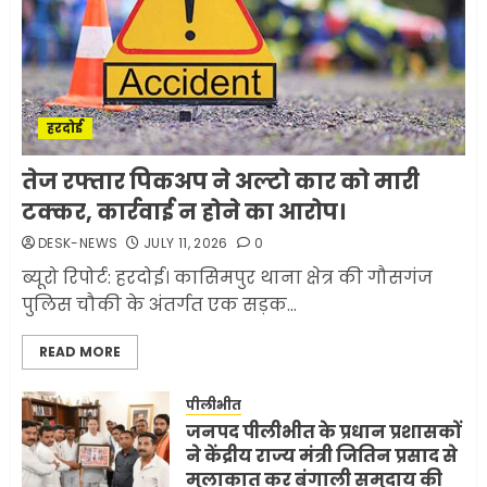
घातक बीमारी, जो धीरे-धीरे इंसान,
रिश्ते और भविष्य सब कुछ निगल
रही है!
1
JULY 11, 2026
0
हरदोई
मलबों से ईरान ने सुरक्षित बरामद
तेज रफ्तार पिकअप ने अल्टो कार को मारी
कर ली करीब 1000 से ज्यादा
टक्कर, कार्रवाई न होने का आरोप।
मिसाइलें
DESK-NEWS
JULY 11, 2026
0
JUNE 1, 2026
0
2
ब्यूरो रिपोर्ट: हरदोई। कासिमपुर थाना क्षेत्र की गौसगंज
पुलिस चौकी के अंतर्गत एक सड़क...
सरकारी दफ्तरों में जनसेवा कम,
READ MORE
जनता का अपमान ज्यादा? जनता के
टैक्स पर वेतन, फिर जनता से अभद्र
व्यवहार क्यों?
पीलीभीत
जनपद पीलीभीत के प्रधान प्रशासकों
3
JUNE 1, 2026
0
ने केंद्रीय राज्य मंत्री जितिन प्रसाद से
मुलाकात कर बंगाली समुदाय की