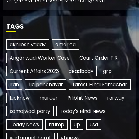
TAGS
akhilesh yadav
america
Anganwadi Worker Case
Court Order FIR
Current Affairs 2026
deadbody
grp
iran
jila panchayat
Latest Hindi Samachar
lucknow
murder
Pilibhit News
railway
samajwadi party
Today's Hindi News
Today News
trump
up
usa
vartamanbharat
vbnews