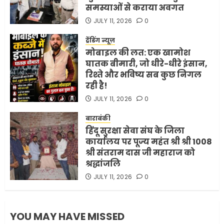
समस्याओं से कराया अवगत
अमेरिका ने फिर से ईरान को युद्ध
समाप्त करने के लिए भेजी अपनी 5
JULY 11, 2026
0
शर्तें
ट्रेंडिंग न्यूज़
MAY 18, 2026
0
मोबाइल की लत: एक खामोश
4
घातक बीमारी, जो धीरे-धीरे इंसान,
रिश्ते और भविष्य सब कुछ निगल
रही है!
भारत-अमेरिका व्यापार समझौता
JULY 11, 2026
0
ट्रंप ने किया एलान
FEBRUARY 3, 2026
0
बाराबंकी
हिंदू सुरक्षा सेवा संघ के जिला
5
कार्यालय पर पूज्य महंत श्री श्री 1008
श्री संतराम दास जी महाराज को
श्रद्धांजलि
JULY 11, 2026
0
YOU MAY HAVE MISSED