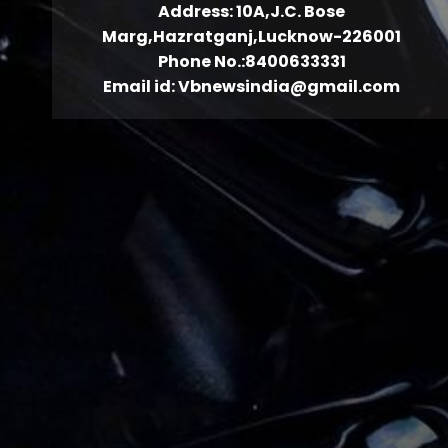
Address: 10A,J.C. Bose
Marg,Hazratganj,Lucknow-226001
Phone No.:8400633331
Email id: Vbnewsindia@gmail.com