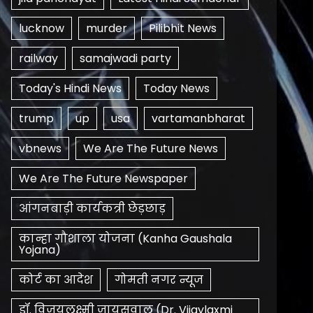
lucknow
murder
Pilibhit News
railway
samajwadi party
Today's Hindi News
Today News
trump
up
usa
vartamanbharat
vbnews
We Are The Future News
We Are The Future Newspaper
आंगनबाड़ी कार्यकत्री छेड़छाड़
कान्हा गौशाला योजना (Kanha Gaushala
Yojana)
कोर्ट का आदेश
गोमती नगर न्यूज
डॉ. विजयलक्ष्मी जायसवाल (Dr. Vijaylaxmi