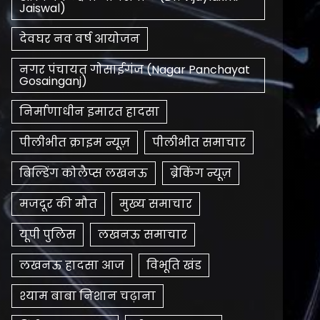
Jaiswal)
देवघर नव वर्ष आयोजन
नगर पंचायत गोसाईगंज (Nagar Panchayat
Gosainganj)
निर्माणाधीन इमारत हादसा
पीलीभीत क्राइम न्यूज़
पीलीभीत समाचार
बिल्डिंग कोलैप्स लखनऊ
ब्रेकिंग न्यूज़
मजदूर की मौत
मुख्य समाचार
यूपी पुलिस
लखनऊ समाचार
लखनऊ हादसा आज
विभूति खंड
श्याम बाबा निशान चढ़ाना