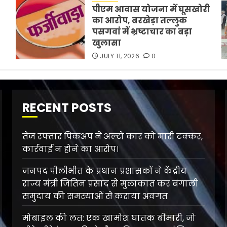
पीएम आवास योजना में घूसखोरी
का आरोप, बरखेड़ा तल्लुक
पसगवां में भ्रष्टाचार का बड़ा
खुलासा
JULY 11, 2026
0
RECENT POSTS
तेज रफ्तार पिकअप ने अल्टो कार को मारी टक्कर,
कार्रवाई न होने का आरोप।
जनपद पीलीभीत के प्रधान प्रशासकों ने केंद्रीय
राज्य मंत्री जितिन प्रसाद से मुलाकात कर बंगाली
समुदाय की समस्याओं से कराया अवगत
मोबाइल की लत: एक खामोश घातक बीमारी, जो