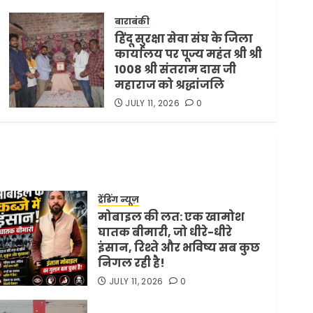
समझौता ट्रंप ने किया एलान
बाराबंकी
FEBRUARY 3, 2026
0
5
हिंदू सुरक्षा सेवा संघ के जिला
कार्यालय पर पूज्य महंत श्री श्री
1008 श्री संतराम दास जी
महाराज को श्रद्धांजलि
JULY 11, 2026
0
ट्रेंडिंग न्यूज़
मोबाइल की लत: एक खामोश
घातक बीमारी, जो धीरे-धीरे
इंसान, रिश्ते और भविष्य सब कुछ
निगल रही है!
JULY 11, 2026
0