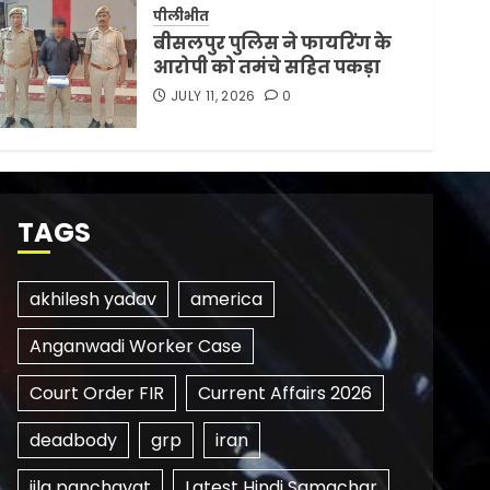
पीलीभीत
बीसलपुर पुलिस ने फायरिंग के
आरोपी को तमंचे सहित पकड़ा
JULY 11, 2026
0
TAGS
akhilesh yadav
america
Anganwadi Worker Case
Court Order FIR
Current Affairs 2026
deadbody
grp
iran
jila panchayat
Latest Hindi Samachar