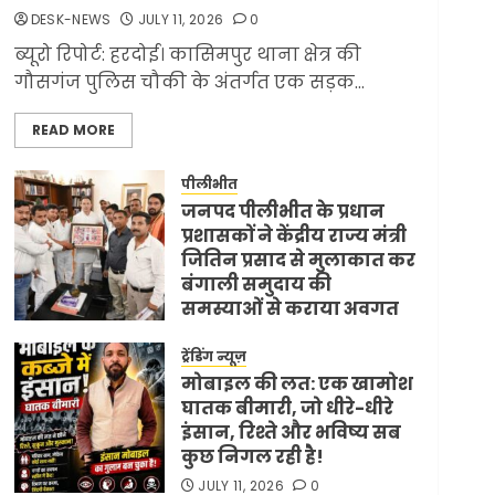
ज्यादा मिसाइलें
DESK-NEWS
JULY 11, 2026
0
JUNE 1, 2026
0
2
ब्यूरो रिपोर्ट: हरदोई। कासिमपुर थाना क्षेत्र की
गौसगंज पुलिस चौकी के अंतर्गत एक सड़क...
लेख
सरकारी दफ्तरों में जनसेवा
READ MORE
कम, जनता का अपमान
ज्यादा? जनता के टैक्स पर
वेतन, फिर जनता से अभद्र
पीलीभीत
3
व्यवहार क्यों?
जनपद पीलीभीत के प्रधान
प्रशासकों ने केंद्रीय राज्य मंत्री
JUNE 1, 2026
0
जितिन प्रसाद से मुलाकात कर
ट्रेंडिंग न्यूज़
विदेश
बंगाली समुदाय की
अमेरिका ने फिर से ईरान को
समस्याओं से कराया अवगत
युद्ध समाप्त करने के लिए
JULY 11, 2026
0
भेजी अपनी 5 शर्तें
ट्रेंडिंग न्यूज़
MAY 18, 2026
0
4
मोबाइल की लत: एक खामोश
घातक बीमारी, जो धीरे-धीरे
इंसान, रिश्ते और भविष्य सब
कुछ निगल रही है!
टॉप न्यूज़
ट्रेंडिंग न्यूज़
भारत-अमेरिका व्यापार
JULY 11, 2026
0