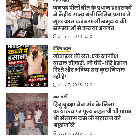
पीलीभीत
MAY 18, 2026
0
जनपद पीलीभीत के प्रधान प्रशासकों
4
ने केंद्रीय राज्य मंत्री जितिन प्रसाद से
मुलाकात कर बंगाली समुदाय की
समस्याओं से कराया अवगत
भारत-अमेरिका व्यापार समझौता
JULY 11, 2026
0
ट्रंप ने किया एलान
FEBRUARY 3, 2026
0
ट्रेंडिंग न्यूज़
मोबाइल की लत: एक खामोश
5
घातक बीमारी, जो धीरे-धीरे इंसान,
रिश्ते और भविष्य सब कुछ निगल
रही है!
JULY 11, 2026
0
बाराबंकी
हिंदू सुरक्षा सेवा संघ के जिला
कार्यालय पर पूज्य महंत श्री श्री 1008
श्री संतराम दास जी महाराज को
श्रद्धांजलि
JULY 11, 2026
0