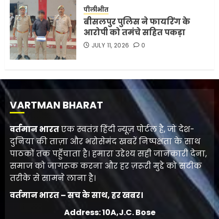
पीलीभीत
बीसलपुर पुलिस ने फायरिंग के
आरोपी को तमंचे सहित पकड़ा
JULY 11, 2026
0
VARTMAN BHARAT
वर्तमान भारत
एक स्वतंत्र हिंदी न्यूज़ पोर्टल है, जो देश-
दुनिया की ताज़ा और भरोसेमंद खबरें निष्पक्षता के साथ
पाठकों तक पहुँचाता है। हमारा उद्देश्य सही जानकारी देना,
समाज को जागरूक करना और हर ज़रूरी मुद्दे को सटीक
तरीके से सामने लाना है।
वर्तमान भारत – सच के साथ, हर खबर।
Address: 10A,J.C. Bose