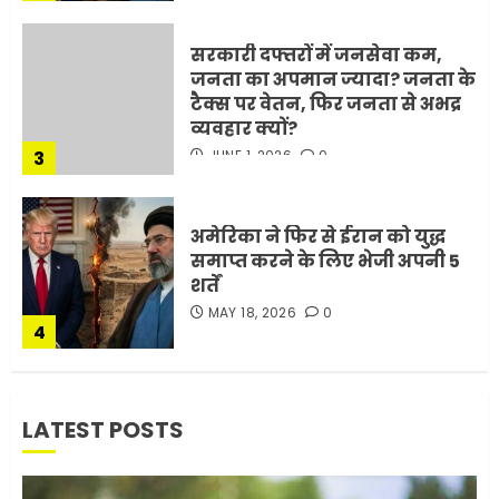
अमेरिका ने फिर से ईरान को युद्ध
समाप्त करने के लिए भेजी अपनी 5
शर्तें
MAY 18, 2026
0
4
भारत-अमेरिका व्यापार समझौता
ट्रंप ने किया एलान
FEBRUARY 3, 2026
0
5
मोबाइल की लत: एक खामोश
LATEST POSTS
घातक बीमारी, जो धीरे-धीरे इंसान,
रिश्ते और भविष्य सब कुछ निगल
रही है!