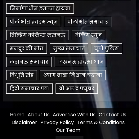
निर्माणाधीन इमारत हादसा
पीलीभीत क्राइम न्यूज़
पीलीभीत समाचार
बिल्डिंग कोलैप्स लखनऊ
ब्रेकिंग न्यूज़
मजदूर की मौत
मुख्य समाचार
यूपी पुलिस
लखनऊ समाचार
लखनऊ हादसा आज
विभूति खंड
श्याम बाबा निशान चढ़ाना
हिंदी समाचार पत्र।
​वी आर द फ्यूचर
Home
About Us
Advertise With Us
Contact Us
Disclaimer
Privacy Policy
Terms & Conditions
Our Team