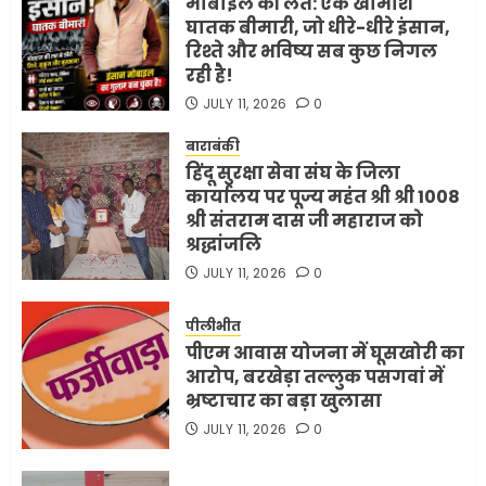
मोबाइल की लत: एक खामोश
घातक बीमारी, जो धीरे-धीरे इंसान,
रिश्ते और भविष्य सब कुछ निगल
रही है!
JULY 11, 2026
0
बाराबंकी
हिंदू सुरक्षा सेवा संघ के जिला
कार्यालय पर पूज्य महंत श्री श्री 1008
श्री संतराम दास जी महाराज को
श्रद्धांजलि
JULY 11, 2026
0
पीलीभीत
पीएम आवास योजना में घूसखोरी का
आरोप, बरखेड़ा तल्लुक पसगवां में
भ्रष्टाचार का बड़ा खुलासा
JULY 11, 2026
0