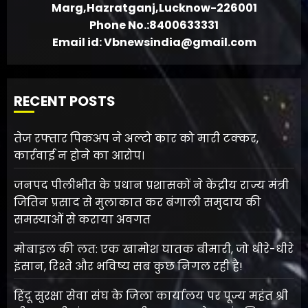
Marg,Hazratganj,Lucknow-226001
Phone No.:8400633331
Email id: Vbnewsindia@gmail.com
RECENT POSTS
तेज रफ्तार पिकअप ने अल्टो कार को मारी टक्कर,
कार्रवाई न होने का आरोप।
जनपद पीलीभीत के प्रधान प्रशासकों ने केंद्रीय राज्य मंत्री
जितिन प्रसाद से मुलाकात कर बंगाली समुदाय की
समस्याओं से कराया अवगत
मोबाइल की लत: एक खामोश घातक बीमारी, जो धीरे-धीरे
इंसान, रिश्ते और भविष्य सब कुछ निगल रही है!
हिंदू सुरक्षा सेवा संघ के जिला कार्यालय पर पूज्य महंत श्री