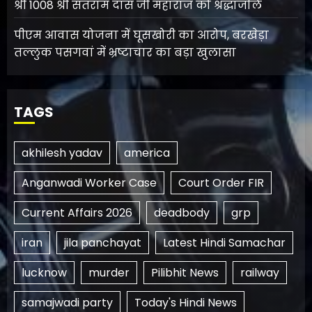
श्री 1008 श्री संतराम दास जी महाराज को श्रद्धांजलि
पीएम आवास योजना में घूसखोरी का आरोप, बरखेड़ा
तल्लुक पसगवां में भ्रष्टाचार का बड़ा खुलासा
TAGS
akhilesh yadav
america
Anganwadi Worker Case
Court Order FIR
Current Affairs 2026
deadbody
grp
iran
jila panchayat
Latest Hindi Samachar
lucknow
murder
Pilibhit News
railway
samajwadi party
Today's Hindi News