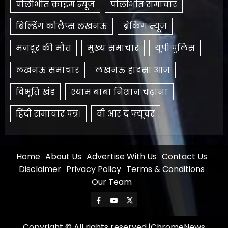
पीलीभीत क्राइम न्यूज़
पीलीभीत समाचार
बिल्डिंग कोलैप्स लखनऊ
ब्रेकिंग न्यूज़
मजदूर की मौत
मुख्य समाचार
यूपी पुलिस
लखनऊ समाचार
लखनऊ हादसा आज
विभूति खंड
श्याम बाबा निशान चढ़ाना
हिंदी समाचार पत्र।
​वी आर द फ्यूचर
Home
About Us
Advertise With Us
Contact Us
Disclaimer
Privacy Policy
Terms & Conditions
Our Team
Facebook
Youtube
X
Copyright © All rights reserved.
|
ChromeNews