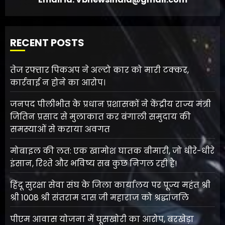
RECENT POSTS
तेज रफ्तार पिकअप ने अल्टो कार को मारी टक्कर,
कार्रवाई न होने का आरोप।
जनपद पीलीभीत के प्रधान प्रशासकों ने केंद्रीय राज्य मंत्री
जितिन प्रसाद से मुलाकात कर बंगाली समुदाय की
समस्याओं से कराया अवगत
मोबाइल की लत: एक खामोश घातक बीमारी, जो धीरे-धीरे
इंसान, रिश्ते और भविष्य सब कुछ निगल रही है!
हिंदू सुरक्षा सेवा संघ के जिला कार्यालय पर पूज्य महंत श्री
श्री 1008 श्री संतराम दास जी महाराज को श्रद्धांजलि
पीएम आवास योजना में घूसखोरी का आरोप, बरखेड़ा