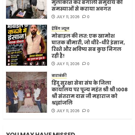
मुलाकात कर बंगाली समुदाय की
समस्याओं से कराया अवगत
अमेरिका ने फिर से ईरान को युद्ध
समाप्त करने के लिए भेजी अपनी 5
JULY 11, 2026
0
शर्तें
ट्रेंडिंग न्यूज़
MAY 18, 2026
0
मोबाइल की लत: एक खामोश
4
घातक बीमारी, जो धीरे-धीरे इंसान,
रिश्ते और भविष्य सब कुछ निगल
रही है!
भारत-अमेरिका व्यापार समझौता
JULY 11, 2026
0
ट्रंप ने किया एलान
FEBRUARY 3, 2026
0
बाराबंकी
हिंदू सुरक्षा सेवा संघ के जिला
5
कार्यालय पर पूज्य महंत श्री श्री 1008
श्री संतराम दास जी महाराज को
श्रद्धांजलि
JULY 11, 2026
0
YOU MAY HAVE MISSED