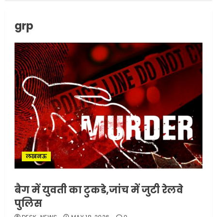
grp
सरकारी दफ्तरों में जनसेवा कम,
जनता का अपमान ज्यादा? जनता के
टैक्स पर वेतन, फिर जनता से अभद्र
व्यवहार क्यों?
3
JUNE 1, 2026
0
अमेरिका ने फिर से ईरान को युद्ध
समाप्त करने के लिए भेजी अपनी 5
शर्तें
लखनऊ
MAY 18, 2026
0
4
बैग में युवती का टुकडे,जांच में जुटी रेलवे
पुलिस
भारत-अमेरिका व्यापार समझौता