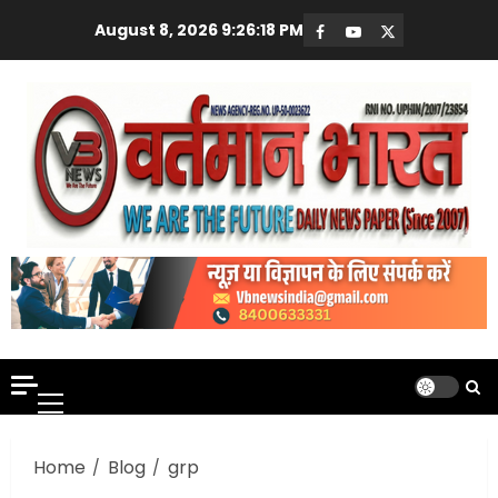
Skip
August 8, 2026
9:26:19 PM
Facebook
Youtube
X
to
content
Primary
Menu
Home
Blog
grp