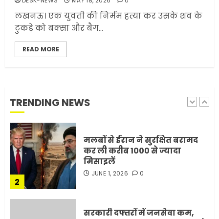
DESK-NEWS
MAY 18, 2026
0
ट्रंप ने किया एलान
लखनऊ। एक युवती की निर्मम हत्या कर उसके शव के
FEBRUARY 3, 2026
0
टुकड़े को बक्सा और बैग...
5
READ MORE
मोबाइल की लत: एक खामोश
घातक बीमारी, जो धीरे-धीरे इंसान,
रिश्ते और भविष्य सब कुछ निगल
रही है!
TRENDING NEWS
1
JULY 11, 2026
0
मलबों से ईरान ने सुरक्षित बरामद
कर ली करीब 1000 से ज्यादा
मिसाइलें
JUNE 1, 2026
0
2
सरकारी दफ्तरों में जनसेवा कम,