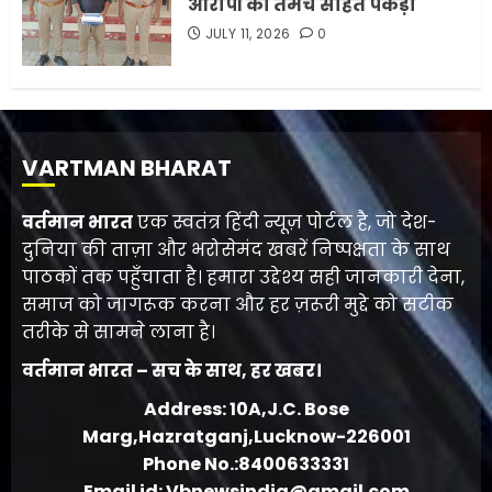
आरोपी को तमंचे सहित पकड़ा
JULY 11, 2026
0
VARTMAN BHARAT
वर्तमान भारत
एक स्वतंत्र हिंदी न्यूज़ पोर्टल है, जो देश-
दुनिया की ताज़ा और भरोसेमंद खबरें निष्पक्षता के साथ
पाठकों तक पहुँचाता है। हमारा उद्देश्य सही जानकारी देना,
समाज को जागरूक करना और हर ज़रूरी मुद्दे को सटीक
तरीके से सामने लाना है।
वर्तमान भारत – सच के साथ, हर खबर।
Address: 10A,J.C. Bose
Marg,Hazratganj,Lucknow-226001
Phone No.:8400633331
Email id: Vbnewsindia@gmail.com