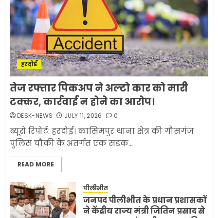
मोबाइल की लत: एक खामोश
घातक बीमारी, जो धीरे-धीरे इंसान,
रिश्ते और भविष्य सब कुछ निगल
रही है!
1
JULY 11, 2026
0
हरदोई
मलबों से ईरान ने सुरक्षित बरामद
तेज रफ्तार पिकअप ने अल्टो कार को मारी
कर ली करीब 1000 से ज्यादा
टक्कर, कार्रवाई न होने का आरोप।
मिसाइलें
DESK-NEWS
JULY 11, 2026
0
JUNE 1, 2026
0
2
ब्यूरो रिपोर्ट: हरदोई। कासिमपुर थाना क्षेत्र की गौसगंज
पुलिस चौकी के अंतर्गत एक सड़क...
सरकारी दफ्तरों में जनसेवा कम,
READ MORE
जनता का अपमान ज्यादा? जनता के
टैक्स पर वेतन, फिर जनता से अभद्र
व्यवहार क्यों?
पीलीभीत
जनपद पीलीभीत के प्रधान प्रशासकों
3
JUNE 1, 2026
0
ने केंद्रीय राज्य मंत्री जितिन प्रसाद से