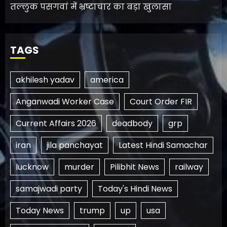
तल्लुक पसगवां में भ्रष्टाचार का बड़ा खुलासा
TAGS
akhilesh yadav
america
Anganwadi Worker Case
Court Order FIR
Current Affairs 2026
deadbody
grp
iran
jila panchayat
Latest Hindi Samachar
lucknow
murder
Pilibhit News
railway
samajwadi party
Today's Hindi News
Today News
trump
up
usa