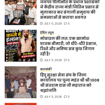
जनपद पीलीभीत के प्रधान प्रशासकों
ने केंद्रीय राज्य मंत्री जितिन प्रसाद से
मुलाकात कर बंगाली समुदाय की
समस्याओं से कराया अवगत
JULY 11, 2026
0
ट्रेंडिंग न्यूज़
मोबाइल की लत: एक खामोश
घातक बीमारी, जो धीरे-धीरे इंसान,
रिश्ते और भविष्य सब कुछ निगल
रही है!
JULY 11, 2026
0
बाराबंकी
हिंदू सुरक्षा सेवा संघ के जिला
कार्यालय पर पूज्य महंत श्री श्री 1008
श्री संतराम दास जी महाराज को
श्रद्धांजलि
JULY 11, 2026
0