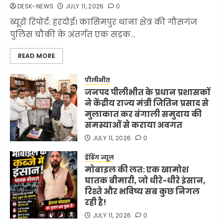
DESK-NEWS
JULY 11, 2026
0
JUNE 1, 2026
0
2
ब्यूरो रिपोर्ट: हरदोई। कासिमपुर थाना क्षेत्र की गौसगंज
पुलिस चौकी के अंतर्गत एक सड़क...
सरकारी दफ्तरों में जनसेवा कम,
READ MORE
जनता का अपमान ज्यादा? जनता के
टैक्स पर वेतन, फिर जनता से अभद्र
व्यवहार क्यों?
पीलीभीत
जनपद पीलीभीत के प्रधान प्रशासकों
3
JUNE 1, 2026
0
ने केंद्रीय राज्य मंत्री जितिन प्रसाद से
मुलाकात कर बंगाली समुदाय की
समस्याओं से कराया अवगत
अमेरिका ने फिर से ईरान को युद्ध
समाप्त करने के लिए भेजी अपनी 5
JULY 11, 2026
0
शर्तें
ट्रेंडिंग न्यूज़
MAY 18, 2026
0
मोबाइल की लत: एक खामोश
4
घातक बीमारी, जो धीरे-धीरे इंसान,
रिश्ते और भविष्य सब कुछ निगल
रही है!
भारत-अमेरिका व्यापार समझौता
JULY 11, 2026
0
ट्रंप ने किया एलान