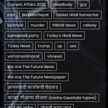
Current Affairs 2026
deadbody
grp
iran
jila panchayat
Latest Hindi Samachar
lucknow
murder
Pilibhit News
railway
samajwadi party
Today's Hindi News
Today News
trump
up
usa
vartamanbharat
vbnews
We Are The Future News
We Are The Future Newspaper
आंगनबाड़ी कार्यकत्री छेड़छाड़
कान्हा गौशाला योजना (Kanha Gaushala Yojana)