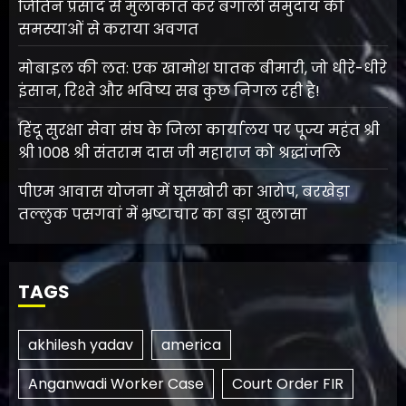
जितिन प्रसाद से मुलाकात कर बंगाली समुदाय की
समस्याओं से कराया अवगत
मोबाइल की लत: एक खामोश घातक बीमारी, जो धीरे-धीरे
इंसान, रिश्ते और भविष्य सब कुछ निगल रही है!
हिंदू सुरक्षा सेवा संघ के जिला कार्यालय पर पूज्य महंत श्री
श्री 1008 श्री संतराम दास जी महाराज को श्रद्धांजलि
पीएम आवास योजना में घूसखोरी का आरोप, बरखेड़ा
तल्लुक पसगवां में भ्रष्टाचार का बड़ा खुलासा
TAGS
akhilesh yadav
america
Anganwadi Worker Case
Court Order FIR