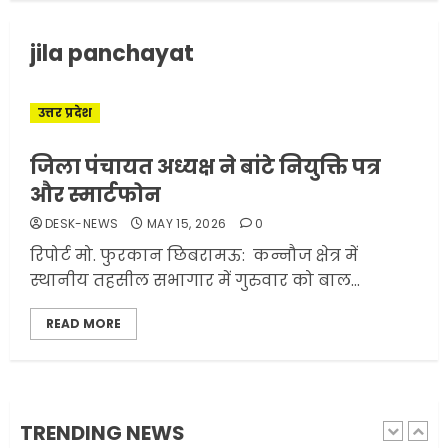
अमेरिका ने फिर से ईरान को युद्ध
jila panchayat
समाप्त करने के लिए भेजी अपनी 5
शर्तें
MAY 18, 2026
0
उत्तर प्रदेश
4
जिला पंचायत अध्यक्ष ने बांटे नियुक्ति पत्र
और स्मार्टफोन
भारत-अमेरिका व्यापार समझौता
DESK-NEWS
MAY 15, 2026
0
ट्रंप ने किया एलान
रिपोर्ट मो. फुरकान छिबरामऊ: कन्नौज क्षेत्र में
FEBRUARY 3, 2026
0
स्थानीय तहसील सभागार में गुरुवार को बाल...
5
READ MORE
मोबाइल की लत: एक खामोश
घातक बीमारी, जो धीरे-धीरे इंसान,
रिश्ते और भविष्य सब कुछ निगल
रही है!
TRENDING NEWS
1
JULY 11, 2026
0