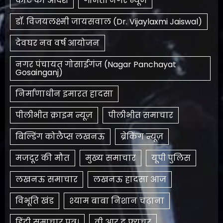
कोर्ट का आदेश
गोमती नगर न्यूज
डॉ. विजयलक्ष्मी जायसवाल (Dr. Vijaylaxmi Jaiswal)
देवघर नव वर्ष आयोजन
नगर पंचायत गोसाईगंज (Nagar Panchayat
Gosainganj)
निर्माणाधीन इमारत हादसा
पीलीभीत क्राइम न्यूज़
पीलीभीत समाचार
बिल्डिंग कोलैप्स लखनऊ
ब्रेकिंग न्यूज़
मजदूर की मौत
मुख्य समाचार
यूपी पुलिस
लखनऊ समाचार
लखनऊ हादसा आज
विभूति खंड
श्याम बाबा निशान चढ़ाना
हिंदी समाचार पत्र।
​वी आर द फ्यूचर