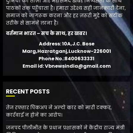
दुनिया की ताज़ा और भरोसेमंद खबरें निष्पक्षता के साथ
पाठकों तक पहुँचाता है। हमारा उद्देश्य सही जानकारी देना,
समाज को जागरूक करना और हर ज़रूरी मुद्दे को सटीक
तरीके से सामने लाना है।
वर्तमान भारत – सच के साथ, हर खबर।
Address: 10A,J.C. Bose
Marg,Hazratganj,Lucknow-226001
Phone No.:8400633331
Email id: Vbnewsindia@gmail.com
RECENT POSTS
तेज रफ्तार पिकअप ने अल्टो कार को मारी टक्कर,
कार्रवाई न होने का आरोप।
जनपद पीलीभीत के प्रधान प्रशासकों ने केंद्रीय राज्य मंत्री