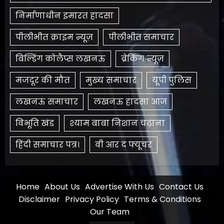
निर्माणाधीन इमारत हादसा
पीलीभीत क्राइम न्यूज़
पीलीभीत समाचार
बिल्डिंग कोलैप्स लखनऊ
ब्रेकिंग न्यूज़
मजदूर की मौत
मुख्य समाचार
यूपी पुलिस
लखनऊ समाचार
लखनऊ हादसा आज
विभूति खंड
श्याम बाबा निशान चढ़ाना
हिंदी समाचार पत्र।
​वी आर द फ्यूचर
Home
About Us
Advertise With Us
Contact Us
Disclaimer
Privacy Policy
Terms & Conditions
Our Team