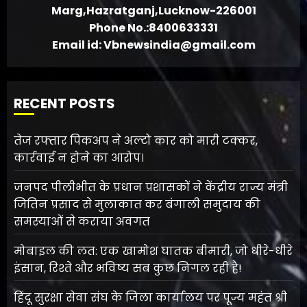
Marg,Hazratganj,Lucknow-226001
Phone No.:8400633331
Email id: Vbnewsindia@gmail.com
RECENT POSTS
तेज रफ्तार पिकअप ने अल्टो कार को मारी टक्कर,
कार्रवाई न होने का आरोप।
जनपद पीलीभीत के प्रधान प्रशासकों ने केंद्रीय राज्य मंत्री
जितिन प्रसाद से मुलाकात कर बंगाली समुदाय की
समस्याओं से कराया अवगत
मोबाइल की लत: एक खामोश घातक बीमारी, जो धीरे-धीरे
इंसान, रिश्ते और भविष्य सब कुछ निगल रही है!
हिंदू सुरक्षा सेवा संघ के जिला कार्यालय पर पूज्य महंत श्री