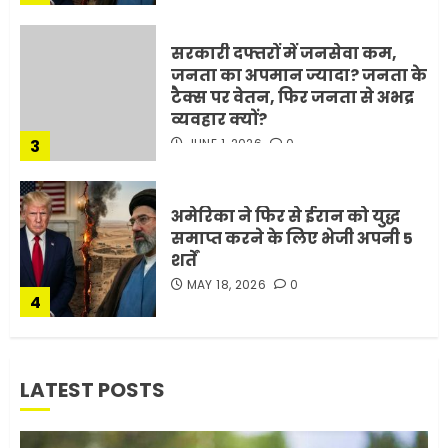
3
JUNE 1, 2026
0
अमेरिका ने फिर से ईरान को युद्ध
समाप्त करने के लिए भेजी अपनी 5
शर्तें
MAY 18, 2026
0
4
भारत-अमेरिका व्यापार समझौता
ट्रंप ने किया एलान
FEBRUARY 3, 2026
0
5
LATEST POSTS
मोबाइल की लत: एक खामोश
घातक बीमारी, जो धीरे-धीरे इंसान,
रिश्ते और भविष्य सब कुछ निगल