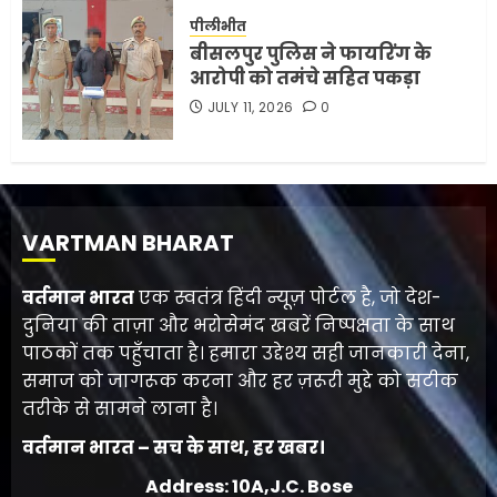
पीलीभीत
बीसलपुर पुलिस ने फायरिंग के
आरोपी को तमंचे सहित पकड़ा
JULY 11, 2026
0
VARTMAN BHARAT
वर्तमान भारत
एक स्वतंत्र हिंदी न्यूज़ पोर्टल है, जो देश-
दुनिया की ताज़ा और भरोसेमंद खबरें निष्पक्षता के साथ
पाठकों तक पहुँचाता है। हमारा उद्देश्य सही जानकारी देना,
समाज को जागरूक करना और हर ज़रूरी मुद्दे को सटीक
तरीके से सामने लाना है।
वर्तमान भारत – सच के साथ, हर खबर।
Address: 10A,J.C. Bose