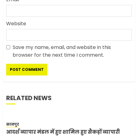
सरकारी दफ्तरों में जनसेवा कम,
जनता का अपमान ज्यादा? जनता के
Website
टैक्स पर वेतन, फिर जनता से अभद्र
व्यवहार क्यों?
3
JUNE 1, 2026
0
Save my name, email, and website in this
browser for the next time I comment.
अमेरिका ने फिर से ईरान को युद्ध
समाप्त करने के लिए भेजी अपनी 5
शर्तें
MAY 18, 2026
0
4
RELATED NEWS
भारत-अमेरिका व्यापार समझौता
ट्रंप ने किया एलान
कानपुर
FEBRUARY 3, 2026
0
आदर्श व्यापार मंडल में हुए शामिल हुए सैकड़ों व्यापारी
5