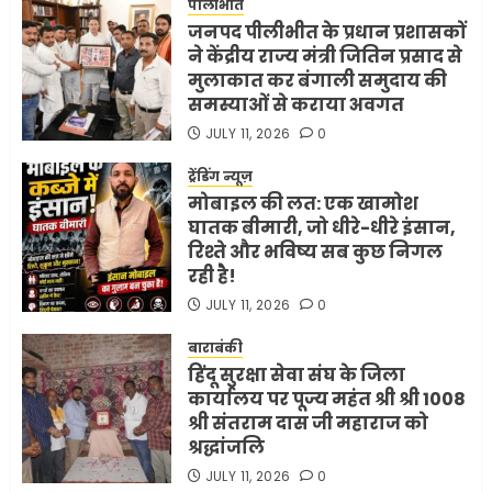
पीलीभीत
शर्तें
जनपद पीलीभीत के प्रधान प्रशासकों
MAY 18, 2026
0
ने केंद्रीय राज्य मंत्री जितिन प्रसाद से
4
मुलाकात कर बंगाली समुदाय की
समस्याओं से कराया अवगत
JULY 11, 2026
0
भारत-अमेरिका व्यापार समझौता
ट्रंप ने किया एलान
ट्रेंडिंग न्यूज़
मोबाइल की लत: एक खामोश
FEBRUARY 3, 2026
0
घातक बीमारी, जो धीरे-धीरे इंसान,
5
रिश्ते और भविष्य सब कुछ निगल
रही है!
JULY 11, 2026
0
बाराबंकी
हिंदू सुरक्षा सेवा संघ के जिला
कार्यालय पर पूज्य महंत श्री श्री 1008
श्री संतराम दास जी महाराज को
श्रद्धांजलि
JULY 11, 2026
0