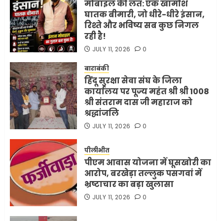
मोबाइल की लत: एक खामोश
घातक बीमारी, जो धीरे-धीरे इंसान,
रिश्ते और भविष्य सब कुछ निगल
रही है!
JULY 11, 2026
0
बाराबंकी
हिंदू सुरक्षा सेवा संघ के जिला
कार्यालय पर पूज्य महंत श्री श्री 1008
श्री संतराम दास जी महाराज को
श्रद्धांजलि
JULY 11, 2026
0
पीलीभीत
पीएम आवास योजना में घूसखोरी का
आरोप, बरखेड़ा तल्लुक पसगवां में
भ्रष्टाचार का बड़ा खुलासा
JULY 11, 2026
0