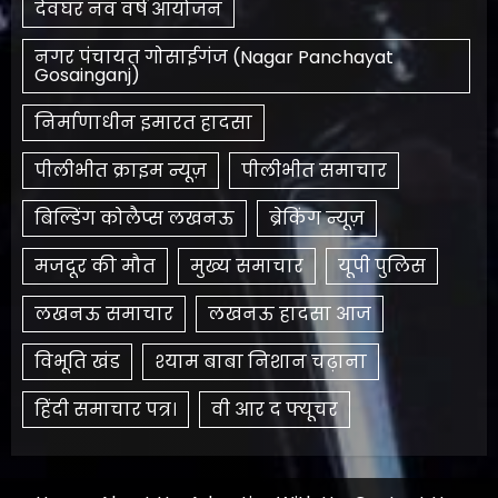
देवघर नव वर्ष आयोजन
नगर पंचायत गोसाईगंज (Nagar Panchayat
Gosainganj)
निर्माणाधीन इमारत हादसा
पीलीभीत क्राइम न्यूज़
पीलीभीत समाचार
बिल्डिंग कोलैप्स लखनऊ
ब्रेकिंग न्यूज़
मजदूर की मौत
मुख्य समाचार
यूपी पुलिस
लखनऊ समाचार
लखनऊ हादसा आज
विभूति खंड
श्याम बाबा निशान चढ़ाना
हिंदी समाचार पत्र।
​वी आर द फ्यूचर