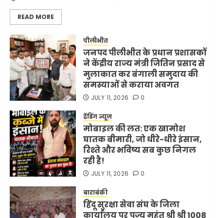
सरकारी दफ्तरों में जनसेवा कम,
READ MORE
जनता का अपमान ज्यादा? जनता के
टैक्स पर वेतन, फिर जनता से अभद्र
व्यवहार क्यों?
पीलीभीत
जनपद पीलीभीत के प्रधान प्रशासकों
3
JUNE 1, 2026
0
ने केंद्रीय राज्य मंत्री जितिन प्रसाद से
मुलाकात कर बंगाली समुदाय की
समस्याओं से कराया अवगत
अमेरिका ने फिर से ईरान को युद्ध
समाप्त करने के लिए भेजी अपनी 5
JULY 11, 2026
0
शर्तें
ट्रेंडिंग न्यूज़
MAY 18, 2026
0
मोबाइल की लत: एक खामोश
4
घातक बीमारी, जो धीरे-धीरे इंसान,
रिश्ते और भविष्य सब कुछ निगल
रही है!
भारत-अमेरिका व्यापार समझौता
JULY 11, 2026
0
ट्रंप ने किया एलान
FEBRUARY 3, 2026
0
बाराबंकी
हिंदू सुरक्षा सेवा संघ के जिला
5
कार्यालय पर पूज्य महंत श्री श्री 1008