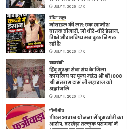
JULY 11, 2026
0
ट्रेंडिंग न्यूज़
मोबाइल की लत: एक खामोश
घातक बीमारी, जो धीरे-धीरे इंसान,
रिश्ते और भविष्य सब कुछ निगल
रही है!
JULY 11, 2026
0
बाराबंकी
हिंदू सुरक्षा सेवा संघ के जिला
कार्यालय पर पूज्य महंत श्री श्री 1008
श्री संतराम दास जी महाराज को
श्रद्धांजलि
JULY 11, 2026
0
पीलीभीत
पीएम आवास योजना में घूसखोरी का
आरोप, बरखेड़ा तल्लुक पसगवां में