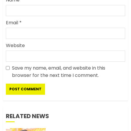
Email
*
Website
Save my name, email, and website in this
सरकारी दफ्तरों में जनसेवा कम,
browser for the next time I comment.
जनता का अपमान ज्यादा? जनता के
टैक्स पर वेतन, फिर जनता से अभद्र
व्यवहार क्यों?
3
JUNE 1, 2026
0
RELATED NEWS
अमेरिका ने फिर से ईरान को युद्ध
समाप्त करने के लिए भेजी अपनी 5