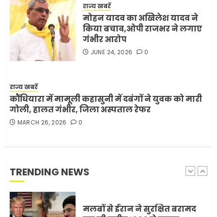
शर्तें
राज्य खबरें
MAY 18, 2026
0
मोहन यादव का अखिलेश यादव ने
4
किया बचाव,ओपी राजभर ने लगाए
गंभीर आरोप
JUNE 24, 2026
0
भारत-अमेरिका व्यापार समझौता
ट्रंप ने किया एलान
FEBRUARY 3, 2026
0
राज्य खबरें
कौंधियारा में मामूली कहासुनी में दबंगों ने युवक को मारी
5
गोली, हालत गंभीर, जिला अस्पताल रेफर
MARCH 26, 2026
0
मोबाइल की लत: एक खामोश
घातक बीमारी, जो धीरे-धीरे इंसान,
रिश्ते और भविष्य सब कुछ निगल
रही है!
TRENDING NEWS
1
JULY 11, 2026
0
मलबों से ईरान ने सुरक्षित बरामद