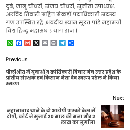
दुबे, जानू चौधरी, संजय चौधरी, सुनीता उपाध्यक्ष,
अरविंद तिवारी सहित सैकड़ों पदाधिकारी सदस्य
गण उपस्थित रहे ,भवदीय श्याम सूरत पांडे महामंत्री
विश्व हिन्दू महासंघ प्रयाग राज ।
WhatsApp
Facebook
Gmail
X
Email
Print
Telegram
Share
Post
Previous
navigation
पीलीभीत में युवाओं व क्रांतिकारी विचार मंच उत्तर प्रदेश के
Pr
प्रांतीय संरक्षक एवं किसान नेता देव स्वरूप पटेल ने किया
स्मरण
po
Next
जहानाबाद थाने के दो आरोपी पास्को केस में
Next
दोषी, कोर्ट ने सुनाई 20 साल की सजा और 2
लाख का जुर्माना
post: