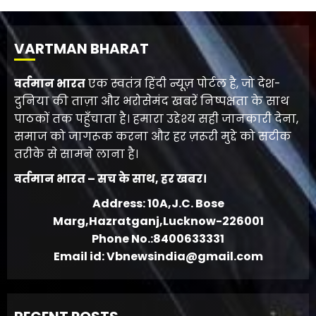
VARTMAN BHARAT
वर्तमान भारत
एक स्वतंत्र हिंदी न्यूज़ पोर्टल है, जो देश-
दुनिया की ताज़ा और भरोसेमंद खबरें निष्पक्षता के साथ
पाठकों तक पहुँचाता है। हमारा उद्देश्य सही जानकारी देना,
समाज को जागरूक करना और हर ज़रूरी मुद्दे को सटीक
तरीके से सामने लाना है।
वर्तमान भारत – सच के साथ, हर खबर।
Address: 10A,J.C. Bose
Marg,Hazratganj,Lucknow-226001
Phone No.:8400633331
Email id: Vbnewsindia@gmail.com