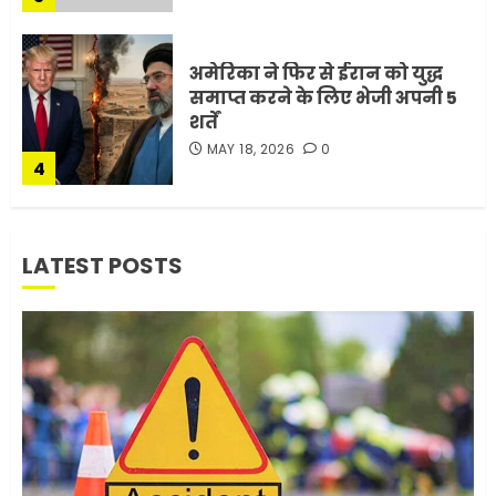
अमेरिका ने फिर से ईरान को युद्ध
समाप्त करने के लिए भेजी अपनी 5
शर्तें
MAY 18, 2026
0
4
भारत-अमेरिका व्यापार समझौता
LATEST POSTS
ट्रंप ने किया एलान
FEBRUARY 3, 2026
0
5
मोबाइल की लत: एक खामोश
घातक बीमारी, जो धीरे-धीरे इंसान,
रिश्ते और भविष्य सब कुछ निगल
रही है!