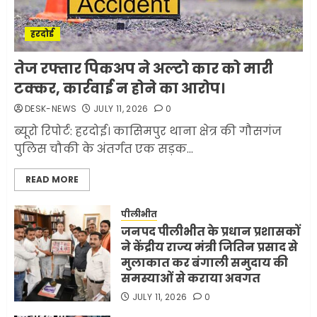
1
JULY 11, 2026
0
हरदोई
मलबों से ईरान ने सुरक्षित बरामद
तेज रफ्तार पिकअप ने अल्टो कार को मारी
कर ली करीब 1000 से ज्यादा
टक्कर, कार्रवाई न होने का आरोप।
मिसाइलें
DESK-NEWS
JULY 11, 2026
0
JUNE 1, 2026
0
2
ब्यूरो रिपोर्ट: हरदोई। कासिमपुर थाना क्षेत्र की गौसगंज
पुलिस चौकी के अंतर्गत एक सड़क...
सरकारी दफ्तरों में जनसेवा कम,
READ MORE
जनता का अपमान ज्यादा? जनता के
टैक्स पर वेतन, फिर जनता से अभद्र
व्यवहार क्यों?
पीलीभीत
जनपद पीलीभीत के प्रधान प्रशासकों
3
JUNE 1, 2026
0
ने केंद्रीय राज्य मंत्री जितिन प्रसाद से
मुलाकात कर बंगाली समुदाय की
समस्याओं से कराया अवगत
अमेरिका ने फिर से ईरान को युद्ध
समाप्त करने के लिए भेजी अपनी 5
JULY 11, 2026
0
शर्तें