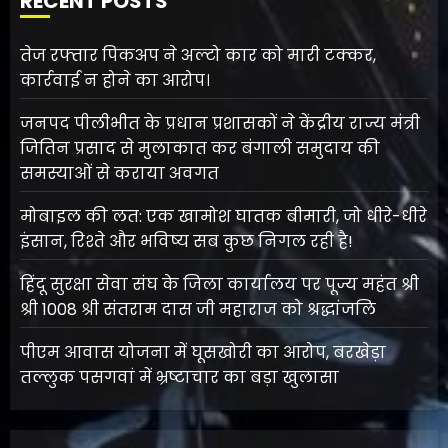
RECENT POSTS
तेज रफ्तार पिकअप ने अल्टो कार को मारी टक्कर,
कार्रवाई न होने का आरोप।
जनपद पीलीभीत के प्रधान प्रशासकों ने केंद्रीय राज्य मंत्री
जितिन प्रसाद से मुलाकात कर बंगाली समुदाय की
समस्याओं से कराया अवगत
मोबाइल की लत: एक खामोश घातक बीमारी, जो धीरे-धीरे
इंसान, रिश्ते और भविष्य सब कुछ निगल रही है!
हिंदू सुरक्षा सेवा संघ के जिला कार्यालय पर पूज्य महंत श्री
श्री 1008 श्री संतराम दास जी महाराज को श्रद्धांजलि
पीएम आवास योजना में घूसखोरी का आरोप, बरखेड़ा
तल्लुक पसगवां में भ्रष्टाचार का बड़ा खुलासा