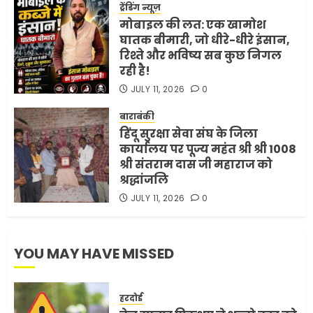
ट्रेंडिंग न्यूज़
MAY 18, 2026
0
मोबाइल की लत: एक खामोश
4
घातक बीमारी, जो धीरे-धीरे इंसान,
रिश्ते और भविष्य सब कुछ निगल
रही है!
भारत-अमेरिका व्यापार समझौता
JULY 11, 2026
0
ट्रंप ने किया एलान
FEBRUARY 3, 2026
0
बाराबंकी
हिंदू सुरक्षा सेवा संघ के जिला
5
कार्यालय पर पूज्य महंत श्री श्री 1008
श्री संतराम दास जी महाराज को
श्रद्धांजलि
JULY 11, 2026
0
YOU MAY HAVE MISSED
हरदोई