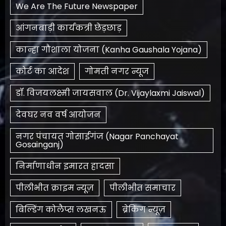
We Are The Future Newspaper
आंगनबाड़ी कार्यकत्री छेड़छाड़
कान्हा गौशाला योजना (Kanha Gaushala Yojana)
कोर्ट का आदेश
गोमती नगर न्यूज
डॉ. विजयलक्ष्मी जायसवाल (Dr. Vijaylaxmi Jaiswal)
देवघर नव वर्ष आयोजन
नगर पंचायत गोसाईगंज (Nagar Panchayat
Gosainganj)
निर्माणाधीन इमारत हादसा
पीलीभीत क्राइम न्यूज़
पीलीभीत समाचार
बिल्डिंग कोलैप्स लखनऊ
ब्रेकिंग न्यूज़