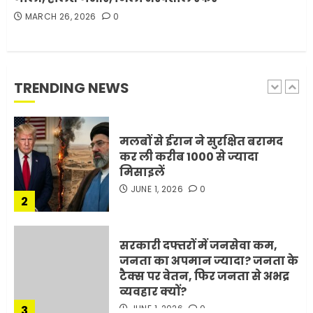
MARCH 26, 2026
0
मोबाइल की लत: एक खामोश
घातक बीमारी, जो धीरे-धीरे इंसान,
रिश्ते और भविष्य सब कुछ निगल
रही है!
TRENDING NEWS
1
JULY 11, 2026
0
मलबों से ईरान ने सुरक्षित बरामद
कर ली करीब 1000 से ज्यादा
मिसाइलें
JUNE 1, 2026
0
2
सरकारी दफ्तरों में जनसेवा कम,
जनता का अपमान ज्यादा? जनता के
टैक्स पर वेतन, फिर जनता से अभद्र
व्यवहार क्यों?
3
JUNE 1, 2026
0