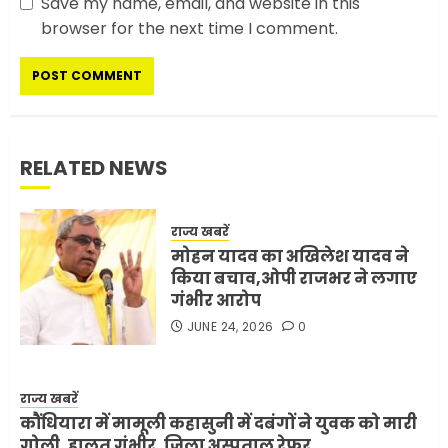
Save my name, email, and website in this
सरकारी दफ्तरों में जनसेवा कम,
browser for the next time I comment.
जनता का अपमान ज्यादा? जनता के
टैक्स पर वेतन, फिर जनता से अभद्र
व्यवहार क्यों?
3
JUNE 1, 2026
0
RELATED NEWS
अमेरिका ने फिर से ईरान को युद्ध
समाप्त करने के लिए भेजी अपनी 5
शर्तें
राज्य खबरें
MAY 18, 2026
0
मोहन यादव का अखिलेश यादव ने
4
किया बचाव,ओपी राजभर ने लगाए
गंभीर आरोप
JUNE 24, 2026
0
भारत-अमेरिका व्यापार समझौता
ट्रंप ने किया एलान
FEBRUARY 3, 2026
0
राज्य खबरें
कौंधियारा में मामूली कहासुनी में दबंगों ने युवक को मारी
5
गोली, हालत गंभीर, जिला अस्पताल रेफर