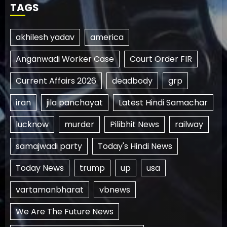
TAGS
akhilesh yadav
america
Anganwadi Worker Case
Court Order FIR
Current Affairs 2026
deadbody
grp
iran
jila panchayat
Latest Hindi Samachar
lucknow
murder
Pilibhit News
railway
samajwadi party
Today's Hindi News
Today News
trump
up
usa
vartamanbharat
vbnews
We Are The Future News