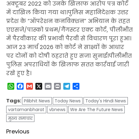
अक्टूबर 2022 को उनके खिलाफ आरोप पत्र कोर्ट
में दाखिल किया गया था।पुलिस महानिदेशक उत्तर
प्रदेश के “ऑपरेशन कनविक्शन” अभियान के तहत
एएसजे/पास्को प्रथम/गैंगस्टर एक्ट कोर्ट, पीलीभीत
में पैरवीकार की प्रभावी पैरवी से विचारण पूरा हुआ।
आज 23 मार्च 2026 को कोर्ट ने साक्ष्यों के आधार
पर दोनों को दोषी ठहराते हुए सजा सुनाई।पीलीभीत
पुलिस अपराधियों के खिलाफ सतत कार्रवाई जारी
रखे हुए है।
WhatsApp
Facebook
Gmail
X
Email
Print
Telegram
Share
Tags:
Pilibhit News
Today News
Today's Hindi News
vartamanbharat
vbnews
We Are The Future News
मुख्य समाचार
Post
Previous