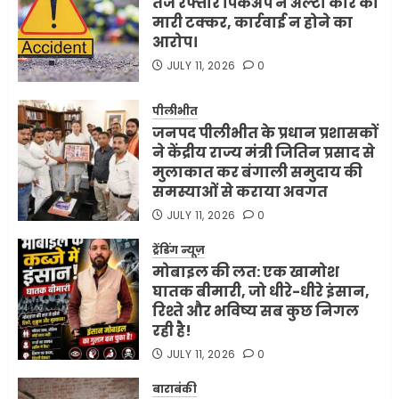
तेज रफ्तार पिकअप ने अल्टो कार को
मारी टक्कर, कार्रवाई न होने का
आरोप।
JULY 11, 2026
0
पीलीभीत
जनपद पीलीभीत के प्रधान प्रशासकों
ने केंद्रीय राज्य मंत्री जितिन प्रसाद से
मुलाकात कर बंगाली समुदाय की
समस्याओं से कराया अवगत
JULY 11, 2026
0
ट्रेंडिंग न्यूज़
मोबाइल की लत: एक खामोश
घातक बीमारी, जो धीरे-धीरे इंसान,
रिश्ते और भविष्य सब कुछ निगल
रही है!
JULY 11, 2026
0
बाराबंकी