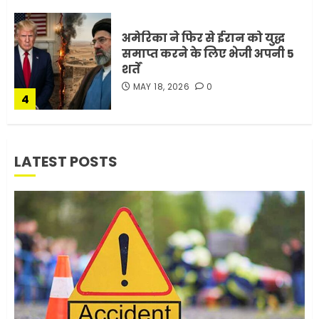
अमेरिका ने फिर से ईरान को युद्ध
समाप्त करने के लिए भेजी अपनी 5
शर्तें
MAY 18, 2026
0
4
भारत-अमेरिका व्यापार समझौता
LATEST POSTS
ट्रंप ने किया एलान
FEBRUARY 3, 2026
0
5
मोबाइल की लत: एक खामोश
घातक बीमारी, जो धीरे-धीरे इंसान,
रिश्ते और भविष्य सब कुछ निगल
रही है!