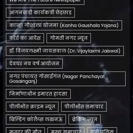
आंगनबाड़ी कार्यकत्री छेड़छाड़
कान्हा गौशाला योजना (Kanha Gaushala Yojana)
कोर्ट का आदेश
गोमती नगर न्यूज
डॉ. विजयलक्ष्मी जायसवाल (Dr. Vijaylaxmi Jaiswal)
देवघर नव वर्ष आयोजन
नगर पंचायत गोसाईगंज (Nagar Panchayat
Gosainganj)
निर्माणाधीन इमारत हादसा
पीलीभीत क्राइम न्यूज़
पीलीभीत समाचार
बिल्डिंग कोलैप्स लखनऊ
ब्रेकिंग न्यूज़
मजदूर की मौत
मुख्य समाचार
यूपी पुलिस