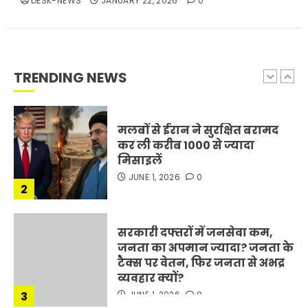
DESK-NEWS
JANUARY 22, 2026
0
मोबाइल की लत: एक खामोश
घातक बीमारी, जो धीरे-धीरे इंसान,
रिश्ते और भविष्य सब कुछ निगल
रही है!
TRENDING NEWS
1
JULY 11, 2026
0
मलबों से ईरान ने सुरक्षित बरामद
कर ली करीब 1000 से ज्यादा
मिसाइलें
JUNE 1, 2026
0
2
सरकारी दफ्तरों में जनसेवा कम,
जनता का अपमान ज्यादा? जनता के
टैक्स पर वेतन, फिर जनता से अभद्र
व्यवहार क्यों?
3
JUNE 1, 2026
0