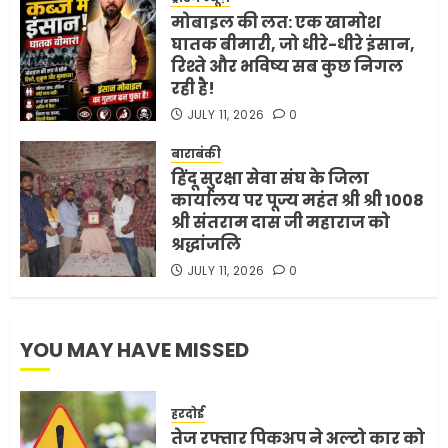
MAY 18, 2026
0
मोबाइल की लत: एक खामोश
4
घातक बीमारी, जो धीरे-धीरे इंसान,
रिश्ते और भविष्य सब कुछ निगल
रही है!
भारत-अमेरिका व्यापार समझौता
JULY 11, 2026
0
ट्रंप ने किया एलान
FEBRUARY 3, 2026
0
बाराबंकी
हिंदू सुरक्षा सेवा संघ के जिला
5
कार्यालय पर पूज्य महंत श्री श्री 1008
श्री संतराम दास जी महाराज को
श्रद्धांजलि
JULY 11, 2026
0
YOU MAY HAVE MISSED
हरदोई
तेज रफ्तार पिकअप ने अल्टो कार को