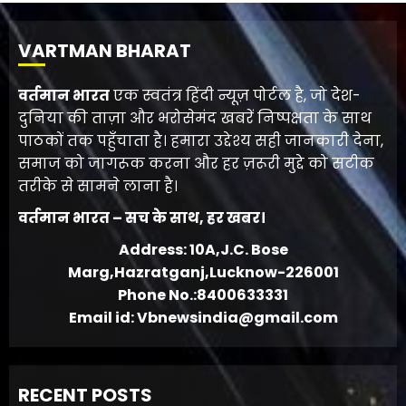
VARTMAN BHARAT
वर्तमान भारत
एक स्वतंत्र हिंदी न्यूज़ पोर्टल है, जो देश-
दुनिया की ताज़ा और भरोसेमंद खबरें निष्पक्षता के साथ
पाठकों तक पहुँचाता है। हमारा उद्देश्य सही जानकारी देना,
समाज को जागरूक करना और हर ज़रूरी मुद्दे को सटीक
तरीके से सामने लाना है।
वर्तमान भारत – सच के साथ, हर खबर।
Address: 10A,J.C. Bose
Marg,Hazratganj,Lucknow-226001
Phone No.:8400633331
Email id: Vbnewsindia@gmail.com
RECENT POSTS