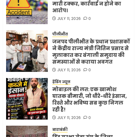
मारी टक्कर, कार्रवाई न होने का
आरोप।
JULY 11, 2026
0
पीलीभीत
जनपद पीलीभीत के प्रधान प्रशासकों
ने केंद्रीय राज्य मंत्री जितिन प्रसाद से
मुलाकात कर बंगाली समुदाय की
समस्याओं से कराया अवगत
JULY 11, 2026
0
ट्रेंडिंग न्यूज़
मोबाइल की लत: एक खामोश
घातक बीमारी, जो धीरे-धीरे इंसान,
रिश्ते और भविष्य सब कुछ निगल
रही है!
JULY 11, 2026
0
बाराबंकी