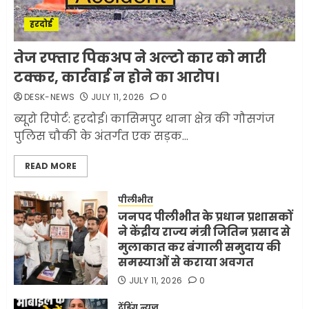
1
JULY 11, 2026
0
हरदोई
मलबों से ईरान ने सुरक्षित बरामद
तेज रफ्तार पिकअप ने अल्टो कार को मारी
कर ली करीब 1000 से ज्यादा
टक्कर, कार्रवाई न होने का आरोप।
मिसाइलें
DESK-NEWS
JULY 11, 2026
0
JUNE 1, 2026
0
2
ब्यूरो रिपोर्ट: हरदोई। कासिमपुर थाना क्षेत्र की गौसगंज
पुलिस चौकी के अंतर्गत एक सड़क...
सरकारी दफ्तरों में जनसेवा कम,
READ MORE
जनता का अपमान ज्यादा? जनता के
टैक्स पर वेतन, फिर जनता से अभद्र
व्यवहार क्यों?
पीलीभीत
जनपद पीलीभीत के प्रधान प्रशासकों
3
JUNE 1, 2026
0
ने केंद्रीय राज्य मंत्री जितिन प्रसाद से
मुलाकात कर बंगाली समुदाय की
समस्याओं से कराया अवगत
अमेरिका ने फिर से ईरान को युद्ध
समाप्त करने के लिए भेजी अपनी 5
JULY 11, 2026
0
शर्तें
ट्रेंडिंग न्यूज़