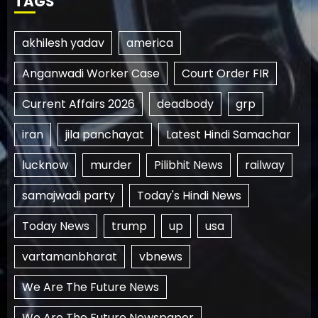
TAGS
akhilesh yadav
america
Anganwadi Worker Case
Court Order FIR
Current Affairs 2026
deadbody
grp
iran
jila panchayat
Latest Hindi Samachar
lucknow
murder
Pilibhit News
railway
samajwadi party
Today's Hindi News
Today News
trump
up
usa
vartamanbharat
vbnews
We Are The Future News
We Are The Future Newspaper