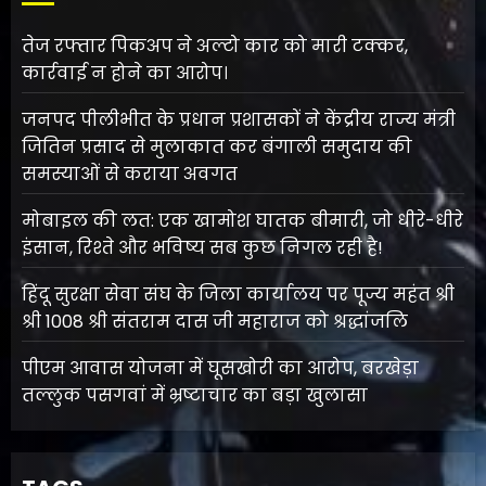
तेज रफ्तार पिकअप ने अल्टो कार को मारी टक्कर,
कार्रवाई न होने का आरोप।
जनपद पीलीभीत के प्रधान प्रशासकों ने केंद्रीय राज्य मंत्री
जितिन प्रसाद से मुलाकात कर बंगाली समुदाय की
समस्याओं से कराया अवगत
मोबाइल की लत: एक खामोश घातक बीमारी, जो धीरे-धीरे
इंसान, रिश्ते और भविष्य सब कुछ निगल रही है!
हिंदू सुरक्षा सेवा संघ के जिला कार्यालय पर पूज्य महंत श्री
श्री 1008 श्री संतराम दास जी महाराज को श्रद्धांजलि
पीएम आवास योजना में घूसखोरी का आरोप, बरखेड़ा
तल्लुक पसगवां में भ्रष्टाचार का बड़ा खुलासा