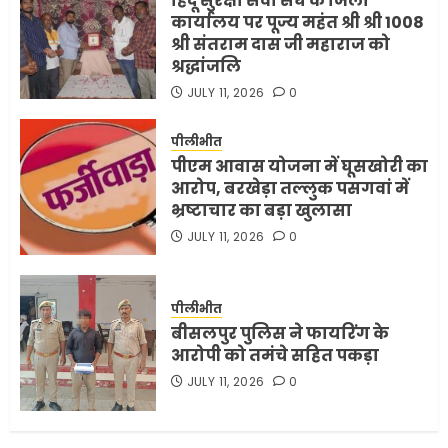
हिंदू सुरक्षा सेवा संघ के जिला
कार्यालय पर पूज्य महंत श्री श्री 1008
श्री संतराम दास जी महाराज को
श्रद्धांजलि
JULY 11, 2026
0
पीलीभीत
पीएम आवास योजना में घूसखोरी का
आरोप, बरखेड़ा तल्लुक पसगवां में
भ्रष्टाचार का बड़ा खुलासा
JULY 11, 2026
0
पीलीभीत
बीसलपुर पुलिस ने फायरिंग के
आरोपी को तमंचे सहित पकड़ा
JULY 11, 2026
0