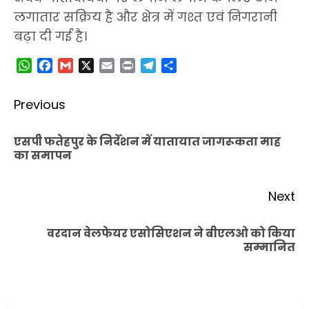
लगातार सक्रिय है और क्षेत्र में गश्त एवं निगरानी
बढ़ा दी गई है।
WhatsApp
Facebook
Gmail
X
Email
Print
Telegram
Share
Post
Previous
navigation
एसपी फतेहपुर के निर्देशन में यातायात जागरूकता माह
Pr
का समापन
po
Next
वरदान वेलफेयर एसोसिएशन ने बीएलओ को किया
Next
सम्मानित
post: