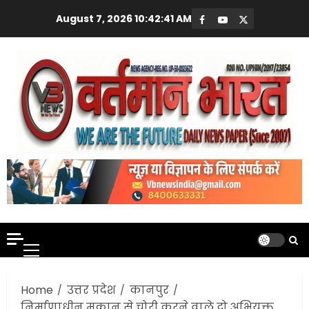
Skip
August 7, 2026
10:42:42 AM
Facebook
Youtube
X
to
content
Primary
Menu
Home
उत्तर प्रदेश
कानपुर
निर्माणाधीन मकान से चोरी करने वाले दो अभियुक्त