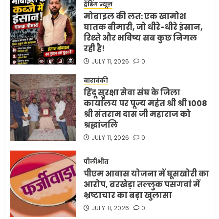
ट्रेंडिंग न्यूज़
मोबाइल की लत: एक खामोश
घातक बीमारी, जो धीरे-धीरे इंसान,
रिश्ते और भविष्य सब कुछ निगल
रही है!
JULY 11, 2026
0
बाराबंकी
हिंदू सुरक्षा सेवा संघ के जिला
कार्यालय पर पूज्य महंत श्री श्री 1008
श्री संतराम दास जी महाराज को
श्रद्धांजलि
JULY 11, 2026
0
पीलीभीत
पीएम आवास योजना में घूसखोरी का
आरोप, बरखेड़ा तल्लुक पसगवां में
भ्रष्टाचार का बड़ा खुलासा
JULY 11, 2026
0