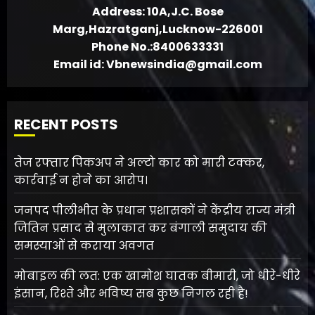
Address: 10A,J.C. Bose
Marg,Hazratganj,Lucknow-226001
Phone No.:8400633331
Email id: Vbnewsindia@gmail.com
RECENT POSTS
तेज रफ्तार पिकअप ने अल्टो कार को मारी टक्कर,
कार्रवाई न होने का आरोप।
जनपद पीलीभीत के प्रधान प्रशासकों ने केंद्रीय राज्य मंत्री
जितिन प्रसाद से मुलाकात कर बंगाली समुदाय की
समस्याओं से कराया अवगत
मोबाइल की लत: एक खामोश घातक बीमारी, जो धीरे-धीरे
इंसान, रिश्ते और भविष्य सब कुछ निगल रही है!