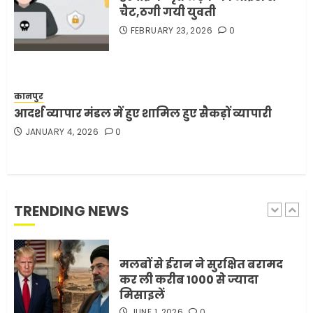
FEBRUARY 3, 2026
0
चैट,ठगी गयी युवती
5
FEBRUARY 23, 2026
0
मोबाइल की लत: एक खामोश
घातक बीमारी, जो धीरे-धीरे इंसान,
रिश्ते और भविष्य सब कुछ निगल
कानपुर
रही है!
आदर्श व्यापार मंडल में हुए शामिल हुए सैकड़ों व्यापारी
1
JULY 11, 2026
0
JANUARY 4, 2026
0
मलबों से ईरान ने सुरक्षित बरामद
कर ली करीब 1000 से ज्यादा
TRENDING NEWS
मिसाइलें
JUNE 1, 2026
0
2
सरकारी दफ्तरों में जनसेवा कम,
जनता का अपमान ज्यादा? जनता के