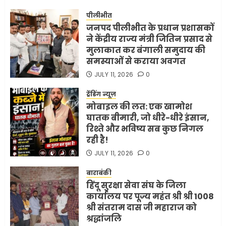
अमेरिका ने फिर से ईरान को युद्ध
समाप्त करने के लिए भेजी अपनी 5
पीलीभीत
शर्तें
जनपद पीलीभीत के प्रधान प्रशासकों
MAY 18, 2026
0
ने केंद्रीय राज्य मंत्री जितिन प्रसाद से
4
मुलाकात कर बंगाली समुदाय की
समस्याओं से कराया अवगत
JULY 11, 2026
0
भारत-अमेरिका व्यापार समझौता
ट्रेंडिंग न्यूज़
ट्रंप ने किया एलान
मोबाइल की लत: एक खामोश
FEBRUARY 3, 2026
0
घातक बीमारी, जो धीरे-धीरे इंसान,
5
रिश्ते और भविष्य सब कुछ निगल
रही है!
JULY 11, 2026
0
बाराबंकी
हिंदू सुरक्षा सेवा संघ के जिला
कार्यालय पर पूज्य महंत श्री श्री 1008
श्री संतराम दास जी महाराज को
श्रद्धांजलि