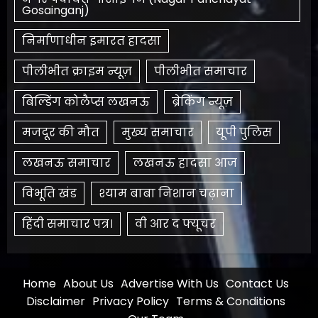
Gosainganj)
निर्माणाधीन इमारत हादसा
पीलीभीत क्राइम न्यूज़
पीलीभीत समाचार
बिल्डिंग कोलैप्स लखनऊ
ब्रेकिंग न्यूज़
मजदूर की मौत
मुख्य समाचार
यूपी पुलिस
लखनऊ समाचार
लखनऊ हादसा आज
विभूति खंड
श्याम बाबा निशान चढ़ाना
हिंदी समाचार पत्र।
​वी आर द फ्यूचर
Home
About Us
Advertise With Us
Contact Us
Disclaimer
Privacy Policy
Terms & Conditions