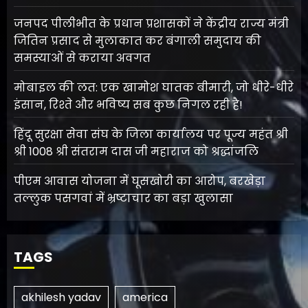
जनपद पीलीभीत के प्रधान प्रशासकों ने केंद्रीय राज्य मंत्री
जितिन प्रसाद से मुलाकात कर बंगाली समुदाय की
समस्याओं से कराया अवगत
मोबाइल की लत: एक खामोश घातक बीमारी, जो धीरे-धीरे
इंसान, रिश्ते और भविष्य सब कुछ निगल रही है!
हिंदू सुरक्षा सेवा संघ के जिला कार्यालय पर पूज्य महंत श्री
श्री 1008 श्री संतराम दास जी महाराज को श्रद्धांजलि
पीएम आवास योजना में घूसखोरी का आरोप, बरखेड़ा
तल्लुक पसगवां में भ्रष्टाचार का बड़ा खुलासा
TAGS
akhilesh yadav
america