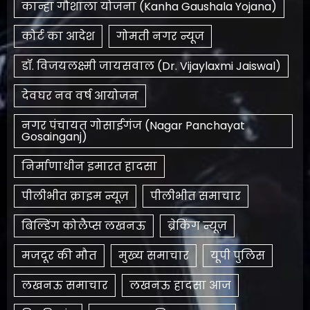
कान्हा गौशाला योजना (Kanha Gaushala Yojana)
कोर्ट का आदेश
गोमती नगर न्यूज
डॉ. विजयलक्ष्मी जायसवाल (Dr. Vijaylaxmi Jaiswal)
देवघर नव वर्ष आयोजन
नगर पंचायत गोसाईगंज (Nagar Panchayat
Gosainganj)
निर्माणाधीन इमारत हादसा
पीलीभीत क्राइम न्यूज़
पीलीभीत समाचार
बिल्डिंग कोलैप्स लखनऊ
ब्रेकिंग न्यूज़
मजदूर की मौत
मुख्य समाचार
यूपी पुलिस
लखनऊ समाचार
लखनऊ हादसा आज