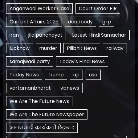
Anganwadi Worker Case
Court Order FIR
Current Affairs 2026
deadbody
grp
iran
jila panchayat
Latest Hindi Samachar
lucknow
murder
Pilibhit News
railway
samajwadi party
Today's Hindi News
Today News
trump
up
usa
vartamanbharat
vbnews
We Are The Future News
We Are The Future Newspaper
आंगनबाड़ी कार्यकत्री छेड़छाड़