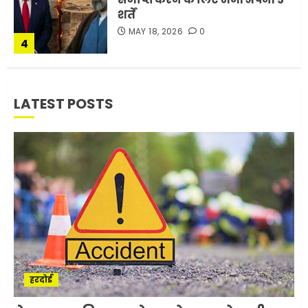
शर्तें
MAY 18, 2026
0
4
भारत-अमेरिका व्यापार समझौता
LATEST POSTS
ट्रंप ने किया एलान
FEBRUARY 3, 2026
0
5
मोबाइल की लत: एक खामोश
घातक बीमारी, जो धीरे-धीरे इंसान,
रिश्ते और भविष्य सब कुछ निगल
रही है!
1
JULY 11, 2026
0
हरदोई
मलबों से ईरान ने सुरक्षित बरामद