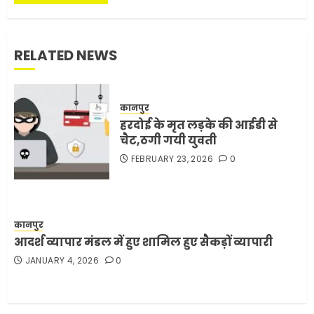
3
JUNE 1, 2026
0
RELATED NEWS
अमेरिका ने फिर से ईरान को युद्ध
समाप्त करने के लिए भेजी अपनी 5
शर्तें
कानपुर
MAY 18, 2026
0
हरदोई के मृत लड़के की आईडी से
4
चैट,ठगी गयी युवती
FEBRUARY 23, 2026
0
भारत-अमेरिका व्यापार समझौता
ट्रंप ने किया एलान
FEBRUARY 3, 2026
0
कानपुर
5
आदर्श व्यापार मंडल में हुए शामिल हुए सैकड़ों व्यापारी
JANUARY 4, 2026
0
मोबाइल की लत: एक खामोश
घातक बीमारी, जो धीरे-धीरे इंसान,
रिश्ते और भविष्य सब कुछ निगल