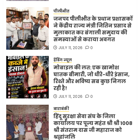
पीलीभीत
जनपद पीलीभीत के प्रधान प्रशासकों
ने केंद्रीय राज्य मंत्री जितिन प्रसाद से
मुलाकात कर बंगाली समुदाय की
समस्याओं से कराया अवगत
JULY 11, 2026
0
ट्रेंडिंग न्यूज़
मोबाइल की लत: एक खामोश
घातक बीमारी, जो धीरे-धीरे इंसान,
रिश्ते और भविष्य सब कुछ निगल
रही है!
JULY 11, 2026
0
बाराबंकी
हिंदू सुरक्षा सेवा संघ के जिला
कार्यालय पर पूज्य महंत श्री श्री 1008
श्री संतराम दास जी महाराज को
श्रद्धांजलि