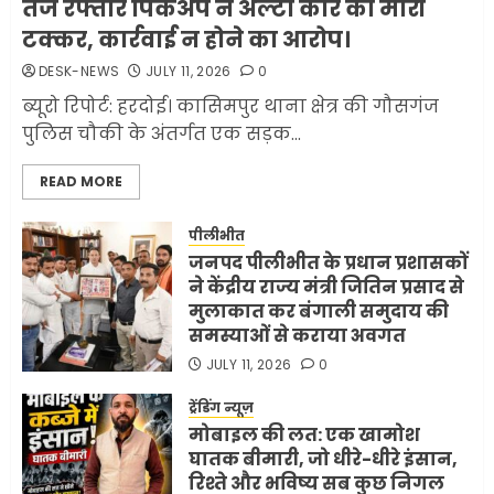
तेज रफ्तार पिकअप ने अल्टो कार को मारी
कर ली करीब 1000 से ज्यादा
टक्कर, कार्रवाई न होने का आरोप।
मिसाइलें
DESK-NEWS
JULY 11, 2026
0
JUNE 1, 2026
0
2
ब्यूरो रिपोर्ट: हरदोई। कासिमपुर थाना क्षेत्र की गौसगंज
पुलिस चौकी के अंतर्गत एक सड़क...
सरकारी दफ्तरों में जनसेवा कम,
READ MORE
जनता का अपमान ज्यादा? जनता के
टैक्स पर वेतन, फिर जनता से अभद्र
व्यवहार क्यों?
पीलीभीत
जनपद पीलीभीत के प्रधान प्रशासकों
3
JUNE 1, 2026
0
ने केंद्रीय राज्य मंत्री जितिन प्रसाद से
मुलाकात कर बंगाली समुदाय की
समस्याओं से कराया अवगत
अमेरिका ने फिर से ईरान को युद्ध
समाप्त करने के लिए भेजी अपनी 5
JULY 11, 2026
0
शर्तें
ट्रेंडिंग न्यूज़
MAY 18, 2026
0
मोबाइल की लत: एक खामोश
4
घातक बीमारी, जो धीरे-धीरे इंसान,
रिश्ते और भविष्य सब कुछ निगल