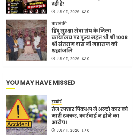
रही है!
भारत-अमेरिका व्यापार समझौता
JULY 11, 2026
0
ट्रंप ने किया एलान
FEBRUARY 3, 2026
0
बाराबंकी
हिंदू सुरक्षा सेवा संघ के जिला
5
कार्यालय पर पूज्य महंत श्री श्री 1008
श्री संतराम दास जी महाराज को
श्रद्धांजलि
JULY 11, 2026
0
YOU MAY HAVE MISSED
हरदोई
तेज रफ्तार पिकअप ने अल्टो कार को
मारी टक्कर, कार्रवाई न होने का
आरोप।
JULY 11, 2026
0