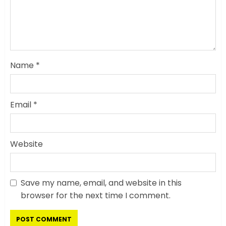
Name
*
Email
*
Website
Save my name, email, and website in this
सरकारी दफ्तरों में जनसेवा कम,
browser for the next time I comment.
जनता का अपमान ज्यादा? जनता के
टैक्स पर वेतन, फिर जनता से अभद्र
व्यवहार क्यों?