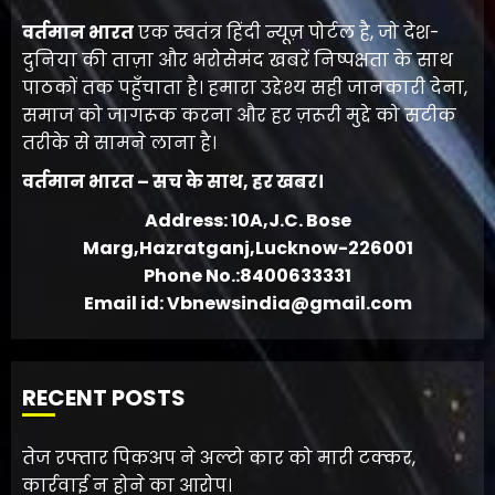
वर्तमान भारत
एक स्वतंत्र हिंदी न्यूज़ पोर्टल है, जो देश-
दुनिया की ताज़ा और भरोसेमंद खबरें निष्पक्षता के साथ
पाठकों तक पहुँचाता है। हमारा उद्देश्य सही जानकारी देना,
समाज को जागरूक करना और हर ज़रूरी मुद्दे को सटीक
तरीके से सामने लाना है।
वर्तमान भारत – सच के साथ, हर खबर।
Address: 10A,J.C. Bose
Marg,Hazratganj,Lucknow-226001
Phone No.:8400633331
Email id: Vbnewsindia@gmail.com
RECENT POSTS
तेज रफ्तार पिकअप ने अल्टो कार को मारी टक्कर,
कार्रवाई न होने का आरोप।