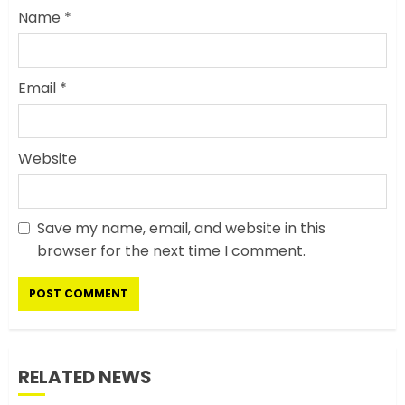
Name
*
Email
*
Website
Save my name, email, and website in this
सरकारी दफ्तरों में जनसेवा कम,
browser for the next time I comment.
जनता का अपमान ज्यादा? जनता के
टैक्स पर वेतन, फिर जनता से अभद्र
व्यवहार क्यों?
3
JUNE 1, 2026
0
RELATED NEWS
अमेरिका ने फिर से ईरान को युद्ध