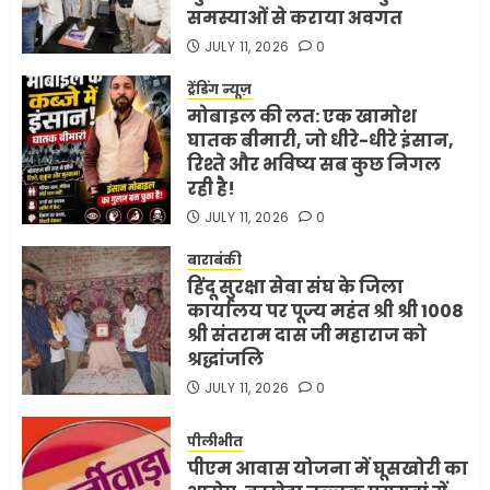
समस्याओं से कराया अवगत
JULY 11, 2026
0
ट्रेंडिंग न्यूज़
मोबाइल की लत: एक खामोश
घातक बीमारी, जो धीरे-धीरे इंसान,
रिश्ते और भविष्य सब कुछ निगल
रही है!
JULY 11, 2026
0
बाराबंकी
हिंदू सुरक्षा सेवा संघ के जिला
कार्यालय पर पूज्य महंत श्री श्री 1008
श्री संतराम दास जी महाराज को
श्रद्धांजलि
JULY 11, 2026
0
पीलीभीत
पीएम आवास योजना में घूसखोरी का