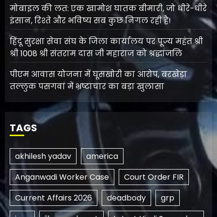
मोबाइल की लत: एक खामोश घातक बीमारी, जो धीरे-धीरे
इंसान, रिश्ते और भविष्य सब कुछ निगल रही है!
हिंदू सुरक्षा सेवा संघ के जिला कार्यालय पर पूज्य महंत श्री
श्री 1008 श्री संतराम दास जी महाराज को श्रद्धांजलि
पीएम आवास योजना में घूसखोरी का आरोप, बरखेड़ा
तल्लुक पसगवां में भ्रष्टाचार का बड़ा खुलासा
TAGS
akhilesh yadav
america
Anganwadi Worker Case
Court Order FIR
Current Affairs 2026
deadbody
grp