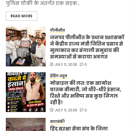
पुलिस चौकी के अंतर्गत एक सड़क...
सरकारी दफ्तरों में जनसेवा कम,
READ MORE
जनता का अपमान ज्यादा? जनता के
टैक्स पर वेतन, फिर जनता से अभद्र
व्यवहार क्यों?
पीलीभीत
जनपद पीलीभीत के प्रधान प्रशासकों
3
JUNE 1, 2026
0
ने केंद्रीय राज्य मंत्री जितिन प्रसाद से
मुलाकात कर बंगाली समुदाय की
समस्याओं से कराया अवगत
अमेरिका ने फिर से ईरान को युद्ध
समाप्त करने के लिए भेजी अपनी 5
JULY 11, 2026
0
शर्तें
ट्रेंडिंग न्यूज़
MAY 18, 2026
0
मोबाइल की लत: एक खामोश
4
घातक बीमारी, जो धीरे-धीरे इंसान,
रिश्ते और भविष्य सब कुछ निगल
रही है!
भारत-अमेरिका व्यापार समझौता
JULY 11, 2026
0
ट्रंप ने किया एलान
FEBRUARY 3, 2026
0
बाराबंकी
हिंदू सुरक्षा सेवा संघ के जिला
5