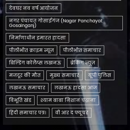
देवघर नव वर्ष आयोजन
नगर पंचायत गोसाईगंज (Nagar Panchayat
Gosainganj)
निर्माणाधीन इमारत हादसा
पीलीभीत क्राइम न्यूज़
पीलीभीत समाचार
बिल्डिंग कोलैप्स लखनऊ
ब्रेकिंग न्यूज़
मजदूर की मौत
मुख्य समाचार
यूपी पुलिस
लखनऊ समाचार
लखनऊ हादसा आज
विभूति खंड
श्याम बाबा निशान चढ़ाना
हिंदी समाचार पत्र।
​वी आर द फ्यूचर