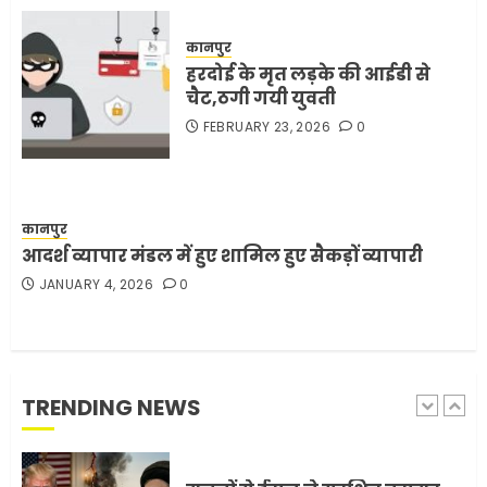
समाप्त करने के लिए भेजी अपनी 5
शर्तें
कानपुर
MAY 18, 2026
0
हरदोई के मृत लड़के की आईडी से
4
चैट,ठगी गयी युवती
FEBRUARY 23, 2026
0
भारत-अमेरिका व्यापार समझौता
ट्रंप ने किया एलान
FEBRUARY 3, 2026
0
कानपुर
5
आदर्श व्यापार मंडल में हुए शामिल हुए सैकड़ों व्यापारी
JANUARY 4, 2026
0
मोबाइल की लत: एक खामोश
घातक बीमारी, जो धीरे-धीरे इंसान,
रिश्ते और भविष्य सब कुछ निगल
रही है!
TRENDING NEWS
1
JULY 11, 2026
0