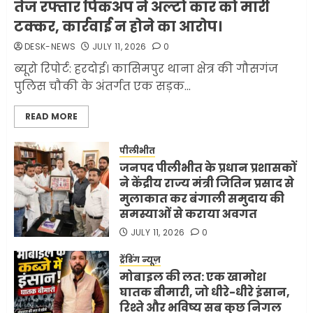
तेज रफ्तार पिकअप ने अल्टो कार को मारी
कर ली करीब 1000 से ज्यादा
टक्कर, कार्रवाई न होने का आरोप।
मिसाइलें
DESK-NEWS
JULY 11, 2026
0
JUNE 1, 2026
0
2
ब्यूरो रिपोर्ट: हरदोई। कासिमपुर थाना क्षेत्र की गौसगंज
पुलिस चौकी के अंतर्गत एक सड़क...
सरकारी दफ्तरों में जनसेवा कम,
READ MORE
जनता का अपमान ज्यादा? जनता के
टैक्स पर वेतन, फिर जनता से अभद्र
व्यवहार क्यों?
पीलीभीत
जनपद पीलीभीत के प्रधान प्रशासकों
3
JUNE 1, 2026
0
ने केंद्रीय राज्य मंत्री जितिन प्रसाद से
मुलाकात कर बंगाली समुदाय की
समस्याओं से कराया अवगत
अमेरिका ने फिर से ईरान को युद्ध
समाप्त करने के लिए भेजी अपनी 5
JULY 11, 2026
0
शर्तें
ट्रेंडिंग न्यूज़
MAY 18, 2026
0
मोबाइल की लत: एक खामोश
4
घातक बीमारी, जो धीरे-धीरे इंसान,
रिश्ते और भविष्य सब कुछ निगल