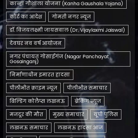
कान्हा गौशाला योजना (Kanha Gaushala Yojana)
कोर्ट का आदेश
गोमती नगर न्यूज
डॉ. विजयलक्ष्मी जायसवाल (Dr. Vijaylaxmi Jaiswal)
देवघर नव वर्ष आयोजन
नगर पंचायत गोसाईगंज (Nagar Panchayat
Gosainganj)
निर्माणाधीन इमारत हादसा
पीलीभीत क्राइम न्यूज़
पीलीभीत समाचार
बिल्डिंग कोलैप्स लखनऊ
ब्रेकिंग न्यूज़
मजदूर की मौत
मुख्य समाचार
यूपी पुलिस
लखनऊ समाचार
लखनऊ हादसा आज