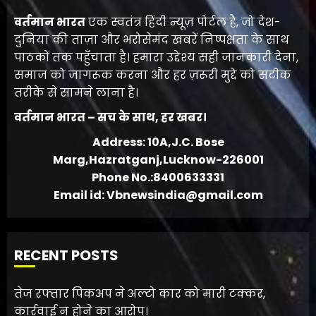
वर्तमान भारत
एक स्वतंत्र हिंदी न्यूज़ पोर्टल है, जो देश-
दुनिया की ताज़ा और भरोसेमंद खबरें निष्पक्षता के साथ
पाठकों तक पहुँचाता है। हमारा उद्देश्य सही जानकारी देना,
समाज को जागरूक करना और हर ज़रूरी मुद्दे को सटीक
तरीके से सामने लाना है।
वर्तमान भारत – सच के साथ, हर खबर।
Address: 10A,J.C. Bose
Marg,Hazratganj,Lucknow-226001
Phone No.:8400633331
Email id: Vbnewsindia@gmail.com
RECENT POSTS
तेज रफ्तार पिकअप ने अल्टो कार को मारी टक्कर,
कार्रवाई न होने का आरोप।