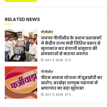
3
JUNE 1, 2026
0
RELATED NEWS
अमेरिका ने फिर से ईरान को युद्ध
समाप्त करने के लिए भेजी अपनी 5
पीलीभीत
शर्तें
जनपद पीलीभीत के प्रधान प्रशासकों
MAY 18, 2026
0
4
ने केंद्रीय राज्य मंत्री जितिन प्रसाद से
मुलाकात कर बंगाली समुदाय की
समस्याओं से कराया अवगत
JULY 11, 2026
0
भारत-अमेरिका व्यापार समझौता
ट्रंप ने किया एलान
पीलीभीत
FEBRUARY 3, 2026
0
पीएम आवास योजना में घूसखोरी का
5
आरोप, बरखेड़ा तल्लुक पसगवां में
भ्रष्टाचार का बड़ा खुलासा
JULY 11, 2026
0
मोबाइल की लत: एक खामोश
घातक बीमारी, जो धीरे-धीरे इंसान,
रिश्ते और भविष्य सब कुछ निगल