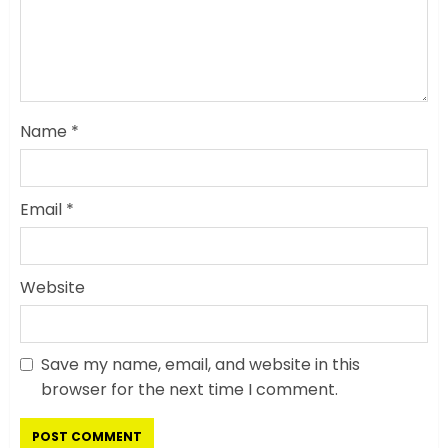
Name
*
Email
*
Website
Save my name, email, and website in this
सरकारी दफ्तरों में जनसेवा कम,
browser for the next time I comment.
जनता का अपमान ज्यादा? जनता के
टैक्स पर वेतन, फिर जनता से अभद्र
व्यवहार क्यों?