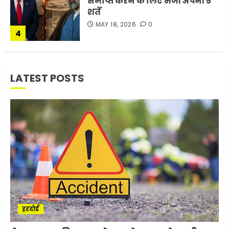
समाप्त करने के लिए भेजी अपनी 5
शर्तें
MAY 18, 2026
0
4
भारत-अमेरिका व्यापार समझौता
LATEST POSTS
ट्रंप ने किया एलान
FEBRUARY 3, 2026
0
5
मोबाइल की लत: एक खामोश
घातक बीमारी, जो धीरे-धीरे इंसान,
रिश्ते और भविष्य सब कुछ निगल
रही है!
1
JULY 11, 2026
0
हरदोई
मलबों से ईरान ने सुरक्षित बरामद