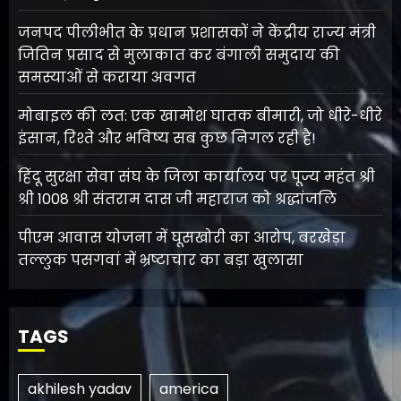
जनपद पीलीभीत के प्रधान प्रशासकों ने केंद्रीय राज्य मंत्री
जितिन प्रसाद से मुलाकात कर बंगाली समुदाय की
समस्याओं से कराया अवगत
मोबाइल की लत: एक खामोश घातक बीमारी, जो धीरे-धीरे
इंसान, रिश्ते और भविष्य सब कुछ निगल रही है!
हिंदू सुरक्षा सेवा संघ के जिला कार्यालय पर पूज्य महंत श्री
श्री 1008 श्री संतराम दास जी महाराज को श्रद्धांजलि
पीएम आवास योजना में घूसखोरी का आरोप, बरखेड़ा
तल्लुक पसगवां में भ्रष्टाचार का बड़ा खुलासा
TAGS
akhilesh yadav
america