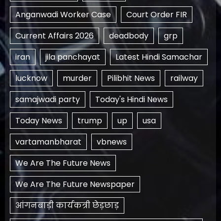
Anganwadi Worker Case
Court Order FIR
Current Affairs 2026
deadbody
grp
iran
jila panchayat
Latest Hindi Samachar
lucknow
murder
Pilibhit News
railway
samajwadi party
Today's Hindi News
Today News
trump
up
usa
vartamanbharat
vbnews
We Are The Future News
We Are The Future Newspaper
आंगनबाड़ी कार्यकत्री छेड़छाड़