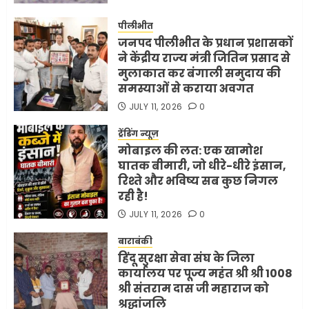
पीलीभीत
जनपद पीलीभीत के प्रधान प्रशासकों
ने केंद्रीय राज्य मंत्री जितिन प्रसाद से
मुलाकात कर बंगाली समुदाय की
समस्याओं से कराया अवगत
JULY 11, 2026
0
ट्रेंडिंग न्यूज़
मोबाइल की लत: एक खामोश
घातक बीमारी, जो धीरे-धीरे इंसान,
रिश्ते और भविष्य सब कुछ निगल
रही है!
JULY 11, 2026
0
बाराबंकी
हिंदू सुरक्षा सेवा संघ के जिला
कार्यालय पर पूज्य महंत श्री श्री 1008
श्री संतराम दास जी महाराज को
श्रद्धांजलि