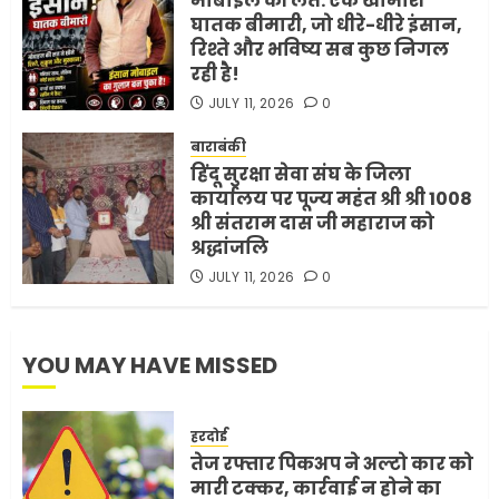
मोबाइल की लत: एक खामोश
4
घातक बीमारी, जो धीरे-धीरे इंसान,
रिश्ते और भविष्य सब कुछ निगल
रही है!
भारत-अमेरिका व्यापार समझौता
JULY 11, 2026
0
ट्रंप ने किया एलान
FEBRUARY 3, 2026
0
बाराबंकी
हिंदू सुरक्षा सेवा संघ के जिला
5
कार्यालय पर पूज्य महंत श्री श्री 1008
श्री संतराम दास जी महाराज को
श्रद्धांजलि
JULY 11, 2026
0
YOU MAY HAVE MISSED
हरदोई
तेज रफ्तार पिकअप ने अल्टो कार को
मारी टक्कर, कार्रवाई न होने का