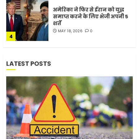
अमेरिका ने फिर से ईरान को युद्ध
समाप्त करने के लिए भेजी अपनी 5
शर्तें
MAY 18, 2026
0
4
भारत-अमेरिका व्यापार समझौता
LATEST POSTS
ट्रंप ने किया एलान
FEBRUARY 3, 2026
0
5
मोबाइल की लत: एक खामोश
घातक बीमारी, जो धीरे-धीरे इंसान,
रिश्ते और भविष्य सब कुछ निगल
रही है!
1
JULY 11, 2026
0