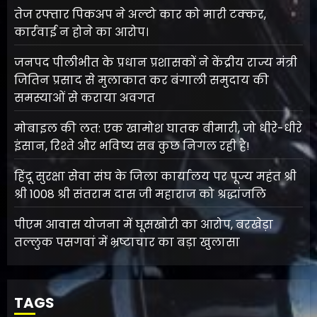
तेज रफ्तार पिकअप ने अल्टो कार को मारी टक्कर,
कार्रवाई न होने का आरोप।
जनपद पीलीभीत के प्रधान प्रशासकों ने केंद्रीय राज्य मंत्री
जितिन प्रसाद से मुलाकात कर बंगाली समुदाय की
समस्याओं से कराया अवगत
मोबाइल की लत: एक खामोश घातक बीमारी, जो धीरे-धीरे
इंसान, रिश्ते और भविष्य सब कुछ निगल रही है!
हिंदू सुरक्षा सेवा संघ के जिला कार्यालय पर पूज्य महंत श्री
श्री 1008 श्री संतराम दास जी महाराज को श्रद्धांजलि
पीएम आवास योजना में घूसखोरी का आरोप, बरखेड़ा
तल्लुक पसगवां में भ्रष्टाचार का बड़ा खुलासा
TAGS