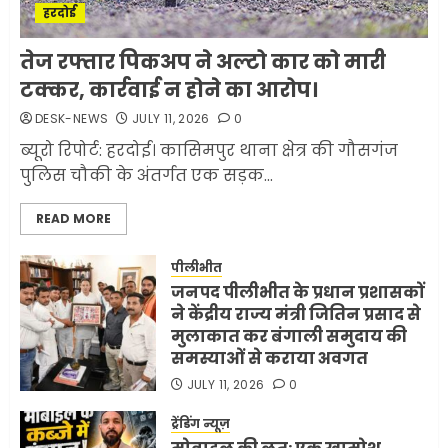
हरदोई
मलबों से ईरान ने सुरक्षित बरामद
तेज रफ्तार पिकअप ने अल्टो कार को मारी
कर ली करीब 1000 से ज्यादा
टक्कर, कार्रवाई न होने का आरोप।
मिसाइलें
DESK-NEWS
JULY 11, 2026
0
JUNE 1, 2026
0
2
ब्यूरो रिपोर्ट: हरदोई। कासिमपुर थाना क्षेत्र की गौसगंज
पुलिस चौकी के अंतर्गत एक सड़क...
सरकारी दफ्तरों में जनसेवा कम,
READ MORE
जनता का अपमान ज्यादा? जनता के
टैक्स पर वेतन, फिर जनता से अभद्र
व्यवहार क्यों?
पीलीभीत
जनपद पीलीभीत के प्रधान प्रशासकों
3
JUNE 1, 2026
0
ने केंद्रीय राज्य मंत्री जितिन प्रसाद से
मुलाकात कर बंगाली समुदाय की
समस्याओं से कराया अवगत
अमेरिका ने फिर से ईरान को युद्ध
समाप्त करने के लिए भेजी अपनी 5
JULY 11, 2026
0
शर्तें
ट्रेंडिंग न्यूज़
MAY 18, 2026
0