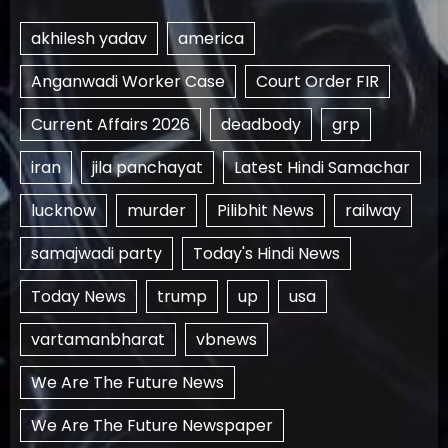
akhilesh yadav
america
Anganwadi Worker Case
Court Order FIR
Current Affairs 2026
deadbody
grp
iran
jila panchayat
Latest Hindi Samachar
lucknow
murder
Pilibhit News
railway
samajwadi party
Today's Hindi News
Today News
trump
up
usa
vartamanbharat
vbnews
We Are The Future News
We Are The Future Newspaper