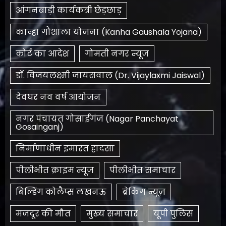
आंगनबाड़ी कार्यकत्री छेड़छाड़
कान्हा गौशाला योजना (Kanha Gaushala Yojana)
कोर्ट का आदेश
गोमती नगर न्यूज
डॉ. विजयलक्ष्मी जायसवाल (Dr. Vijaylaxmi Jaiswal)
देवघर नव वर्ष आयोजन
नगर पंचायत गोसाईगंज (Nagar Panchayat
Gosainganj)
निर्माणाधीन इमारत हादसा
पीलीभीत क्राइम न्यूज़
पीलीभीत समाचार
बिल्डिंग कोलैप्स लखनऊ
ब्रेकिंग न्यूज़
मजदूर की मौत
मुख्य समाचार
यूपी पुलिस