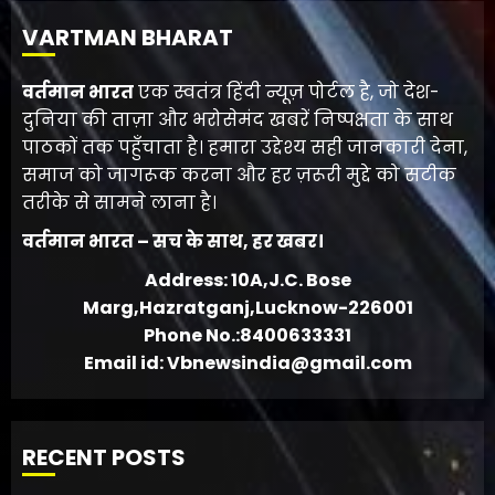
VARTMAN BHARAT
वर्तमान भारत
एक स्वतंत्र हिंदी न्यूज़ पोर्टल है, जो देश-
दुनिया की ताज़ा और भरोसेमंद खबरें निष्पक्षता के साथ
पाठकों तक पहुँचाता है। हमारा उद्देश्य सही जानकारी देना,
समाज को जागरूक करना और हर ज़रूरी मुद्दे को सटीक
तरीके से सामने लाना है।
वर्तमान भारत – सच के साथ, हर खबर।
Address: 10A,J.C. Bose
Marg,Hazratganj,Lucknow-226001
Phone No.:8400633331
Email id: Vbnewsindia@gmail.com
RECENT POSTS