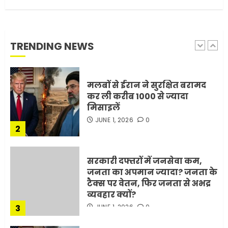
मोबाइल की लत: एक खामोश
घातक बीमारी, जो धीरे-धीरे इंसान,
रिश्ते और भविष्य सब कुछ निगल
रही है!
TRENDING NEWS
1
JULY 11, 2026
0
मलबों से ईरान ने सुरक्षित बरामद
कर ली करीब 1000 से ज्यादा
मिसाइलें
JUNE 1, 2026
0
2
सरकारी दफ्तरों में जनसेवा कम,
जनता का अपमान ज्यादा? जनता के
टैक्स पर वेतन, फिर जनता से अभद्र
व्यवहार क्यों?
3
JUNE 1, 2026
0