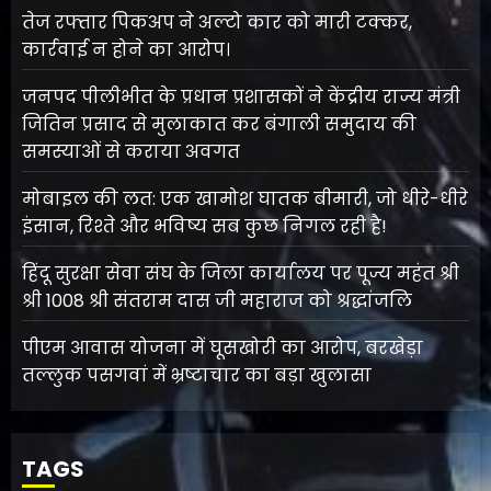
तेज रफ्तार पिकअप ने अल्टो कार को मारी टक्कर,
कार्रवाई न होने का आरोप।
जनपद पीलीभीत के प्रधान प्रशासकों ने केंद्रीय राज्य मंत्री
जितिन प्रसाद से मुलाकात कर बंगाली समुदाय की
समस्याओं से कराया अवगत
मोबाइल की लत: एक खामोश घातक बीमारी, जो धीरे-धीरे
इंसान, रिश्ते और भविष्य सब कुछ निगल रही है!
हिंदू सुरक्षा सेवा संघ के जिला कार्यालय पर पूज्य महंत श्री
श्री 1008 श्री संतराम दास जी महाराज को श्रद्धांजलि
पीएम आवास योजना में घूसखोरी का आरोप, बरखेड़ा
तल्लुक पसगवां में भ्रष्टाचार का बड़ा खुलासा
TAGS