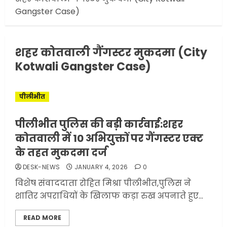
जनता का अपमान ज्यादा? जनता के
Gangster Case)
टैक्स पर वेतन, फिर जनता से अभद्र
व्यवहार क्यों?
3
JUNE 1, 2026
0
शहर कोतवाली गैंगस्टर मुकदमा (City
Kotwali Gangster Case)
अमेरिका ने फिर से ईरान को युद्ध
समाप्त करने के लिए भेजी अपनी 5
शर्तें
पीलीभीत
MAY 18, 2026
0
4
पीलीभीत पुलिस की बड़ी कार्रवाई:शहर
कोतवाली में 10 अभियुक्तों पर गैंगस्टर एक्ट
के तहत मुकदमा दर्ज
भारत-अमेरिका व्यापार समझौता
DESK-NEWS
JANUARY 4, 2026
0
ट्रंप ने किया एलान
विशेष संवाददाता रोहित मिश्रा पीलीभीत,पुलिस ने
FEBRUARY 3, 2026
0
शातिर अपराधियों के खिलाफ कड़ा रुख अपनाते हुए...
5
READ MORE