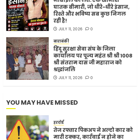
मोबाइल की लत: एक खामोश
4
घातक बीमारी, जो धीरे-धीरे इंसान,
रिश्ते और भविष्य सब कुछ निगल
रही है!
भारत-अमेरिका व्यापार समझौता
JULY 11, 2026
0
ट्रंप ने किया एलान
FEBRUARY 3, 2026
0
बाराबंकी
हिंदू सुरक्षा सेवा संघ के जिला
5
कार्यालय पर पूज्य महंत श्री श्री 1008
श्री संतराम दास जी महाराज को
श्रद्धांजलि
JULY 11, 2026
0
YOU MAY HAVE MISSED
हरदोई
तेज रफ्तार पिकअप ने अल्टो कार को
मारी टक्कर, कार्रवाई न होने का