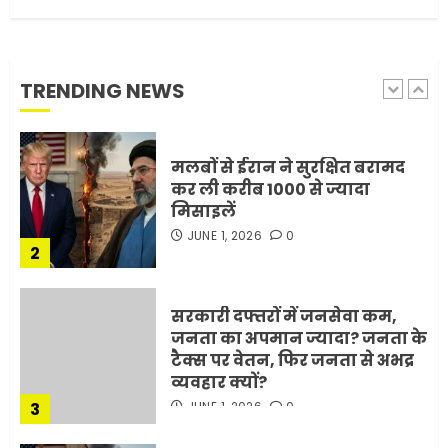
मोबाइल की लत: एक खामोश
घातक बीमारी, जो धीरे-धीरे इंसान,
रिश्ते और भविष्य सब कुछ निगल
रही है!
TRENDING NEWS
1
JULY 11, 2026
0
मलबों से ईरान ने सुरक्षित बरामद
कर ली करीब 1000 से ज्यादा
मिसाइलें
JUNE 1, 2026
0
2
सरकारी दफ्तरों में जनसेवा कम,
जनता का अपमान ज्यादा? जनता के
टैक्स पर वेतन, फिर जनता से अभद्र
व्यवहार क्यों?
3
JUNE 1, 2026
0