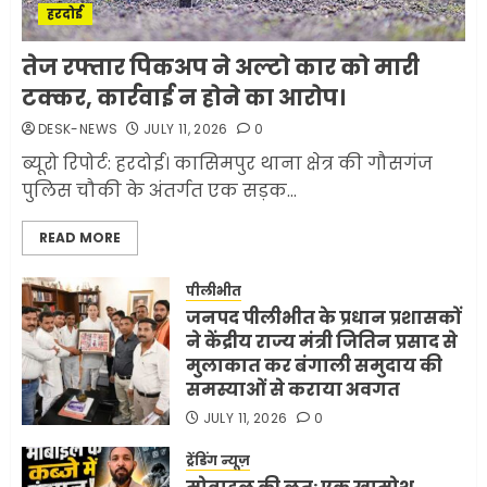
हरदोई
मलबों से ईरान ने सुरक्षित बरामद
तेज रफ्तार पिकअप ने अल्टो कार को मारी
कर ली करीब 1000 से ज्यादा
टक्कर, कार्रवाई न होने का आरोप।
मिसाइलें
DESK-NEWS
JULY 11, 2026
0
JUNE 1, 2026
0
2
ब्यूरो रिपोर्ट: हरदोई। कासिमपुर थाना क्षेत्र की गौसगंज
पुलिस चौकी के अंतर्गत एक सड़क...
सरकारी दफ्तरों में जनसेवा कम,
READ MORE
जनता का अपमान ज्यादा? जनता के
टैक्स पर वेतन, फिर जनता से अभद्र
व्यवहार क्यों?
पीलीभीत
जनपद पीलीभीत के प्रधान प्रशासकों
3
JUNE 1, 2026
0
ने केंद्रीय राज्य मंत्री जितिन प्रसाद से
मुलाकात कर बंगाली समुदाय की
समस्याओं से कराया अवगत
अमेरिका ने फिर से ईरान को युद्ध
समाप्त करने के लिए भेजी अपनी 5
JULY 11, 2026
0
शर्तें
ट्रेंडिंग न्यूज़
MAY 18, 2026
0