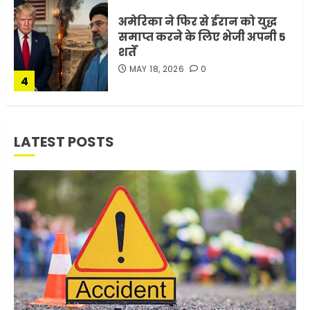
अमेरिका ने फिर से ईरान को युद्ध
समाप्त करने के लिए भेजी अपनी 5
शर्तें
MAY 18, 2026
0
4
भारत-अमेरिका व्यापार समझौता
LATEST POSTS
ट्रंप ने किया एलान
FEBRUARY 3, 2026
0
5
मोबाइल की लत: एक खामोश
घातक बीमारी, जो धीरे-धीरे इंसान,
रिश्ते और भविष्य सब कुछ निगल
रही है!
1
JULY 11, 2026
0