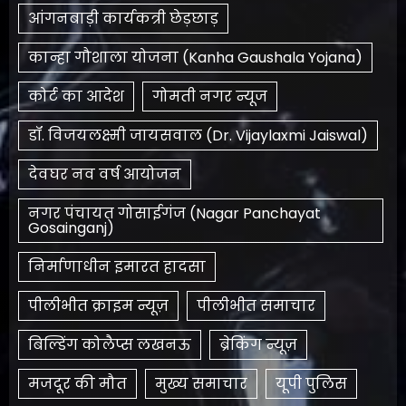
आंगनबाड़ी कार्यकत्री छेड़छाड़
कान्हा गौशाला योजना (Kanha Gaushala Yojana)
कोर्ट का आदेश
गोमती नगर न्यूज
डॉ. विजयलक्ष्मी जायसवाल (Dr. Vijaylaxmi Jaiswal)
देवघर नव वर्ष आयोजन
नगर पंचायत गोसाईगंज (Nagar Panchayat
Gosainganj)
निर्माणाधीन इमारत हादसा
पीलीभीत क्राइम न्यूज़
पीलीभीत समाचार
बिल्डिंग कोलैप्स लखनऊ
ब्रेकिंग न्यूज़
मजदूर की मौत
मुख्य समाचार
यूपी पुलिस