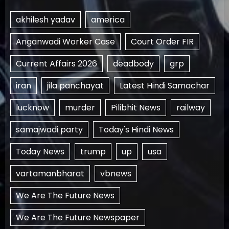
akhilesh yadav
america
Anganwadi Worker Case
Court Order FIR
Current Affairs 2026
deadbody
grp
iran
jila panchayat
Latest Hindi Samachar
lucknow
murder
Pilibhit News
railway
samajwadi party
Today's Hindi News
Today News
trump
up
usa
vartamanbharat
vbnews
We Are The Future News
We Are The Future Newspaper