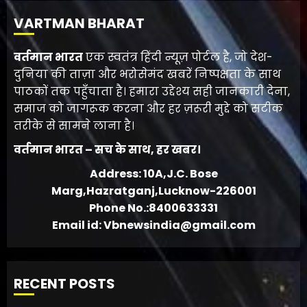
VARTMAN BHARAT
वर्तमान भारत
एक स्वतंत्र हिंदी न्यूज़ पोर्टल है, जो देश-
दुनिया की ताज़ा और भरोसेमंद खबरें निष्पक्षता के साथ
पाठकों तक पहुँचाता है। हमारा उद्देश्य सही जानकारी देना,
समाज को जागरूक करना और हर ज़रूरी मुद्दे को सटीक
तरीके से सामने लाना है।
वर्तमान भारत – सच के साथ, हर खबर।
Address: 10A,J.C. Bose
Marg,Hazratganj,Lucknow-226001
Phone No.:8400633331
Email id: Vbnewsindia@gmail.com
RECENT POSTS