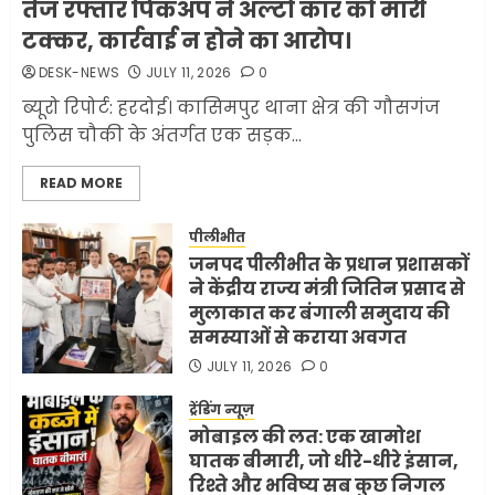
तेज रफ्तार पिकअप ने अल्टो कार को मारी
कर ली करीब 1000 से ज्यादा
टक्कर, कार्रवाई न होने का आरोप।
मिसाइलें
DESK-NEWS
JULY 11, 2026
0
JUNE 1, 2026
0
2
ब्यूरो रिपोर्ट: हरदोई। कासिमपुर थाना क्षेत्र की गौसगंज
पुलिस चौकी के अंतर्गत एक सड़क...
सरकारी दफ्तरों में जनसेवा कम,
READ MORE
जनता का अपमान ज्यादा? जनता के
टैक्स पर वेतन, फिर जनता से अभद्र
व्यवहार क्यों?
पीलीभीत
जनपद पीलीभीत के प्रधान प्रशासकों
3
JUNE 1, 2026
0
ने केंद्रीय राज्य मंत्री जितिन प्रसाद से
मुलाकात कर बंगाली समुदाय की
समस्याओं से कराया अवगत
अमेरिका ने फिर से ईरान को युद्ध
समाप्त करने के लिए भेजी अपनी 5
JULY 11, 2026
0
शर्तें
ट्रेंडिंग न्यूज़
MAY 18, 2026
0
मोबाइल की लत: एक खामोश
4
घातक बीमारी, जो धीरे-धीरे इंसान,
रिश्ते और भविष्य सब कुछ निगल