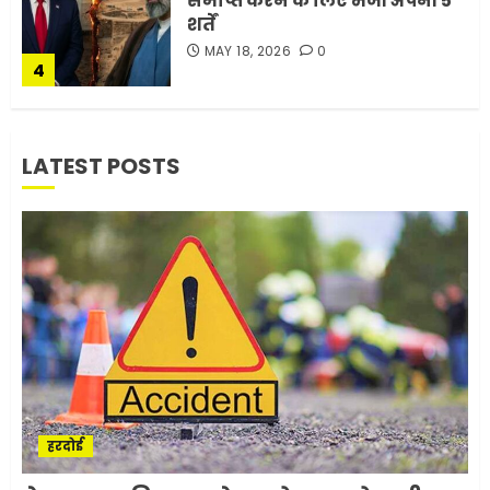
समाप्त करने के लिए भेजी अपनी 5
शर्तें
MAY 18, 2026
0
4
भारत-अमेरिका व्यापार समझौता
LATEST POSTS
ट्रंप ने किया एलान
FEBRUARY 3, 2026
0
5
मोबाइल की लत: एक खामोश
घातक बीमारी, जो धीरे-धीरे इंसान,
रिश्ते और भविष्य सब कुछ निगल
रही है!
1
JULY 11, 2026
0
हरदोई
मलबों से ईरान ने सुरक्षित बरामद