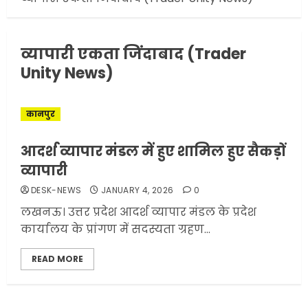
3
JUNE 1, 2026
0
व्यापारी एकता जिंदाबाद (Trader
अमेरिका ने फिर से ईरान को युद्ध
Unity News)
समाप्त करने के लिए भेजी अपनी 5
शर्तें
MAY 18, 2026
0
कानपुर
4
आदर्श व्यापार मंडल में हुए शामिल हुए सैकड़ों
व्यापारी
भारत-अमेरिका व्यापार समझौता
DESK-NEWS
JANUARY 4, 2026
0
ट्रंप ने किया एलान
लखनऊ। उत्तर प्रदेश आदर्श व्यापार मंडल के प्रदेश
FEBRUARY 3, 2026
0
कार्यालय के प्रांगण में सदस्यता ग्रहण...
5
READ MORE
मोबाइल की लत: एक खामोश
घातक बीमारी, जो धीरे-धीरे इंसान,
रिश्ते और भविष्य सब कुछ निगल