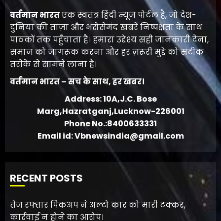
वर्तमान भारत
एक स्वतंत्र हिंदी न्यूज़ पोर्टल है, जो देश-
दुनिया की ताज़ा और भरोसेमंद खबरें निष्पक्षता के साथ
पाठकों तक पहुँचाता है। हमारा उद्देश्य सही जानकारी देना,
समाज को जागरूक करना और हर ज़रूरी मुद्दे को सटीक
तरीके से सामने लाना है।
वर्तमान भारत – सच के साथ, हर खबर।
Address: 10A,J.C. Bose
Marg,Hazratganj,Lucknow-226001
Phone No.:8400633331
Email id: Vbnewsindia@gmail.com
RECENT POSTS
तेज रफ्तार पिकअप ने अल्टो कार को मारी टक्कर,
कार्रवाई न होने का आरोप।