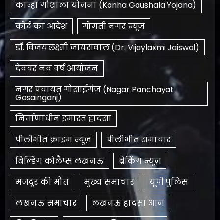
कान्हा गौशाला योजना (Kanha Gaushala Yojana)
कोर्ट का आदेश
गोमती नगर न्यूज
डॉ. विजयलक्ष्मी जायसवाल (Dr. Vijaylaxmi Jaiswal)
देवघर नव वर्ष आयोजन
नगर पंचायत गोसाईगंज (Nagar Panchayat
Gosainganj)
निर्माणाधीन इमारत हादसा
पीलीभीत क्राइम न्यूज़
पीलीभीत समाचार
बिल्डिंग कोलैप्स लखनऊ
ब्रेकिंग न्यूज़
मजदूर की मौत
मुख्य समाचार
यूपी पुलिस
लखनऊ समाचार
लखनऊ हादसा आज