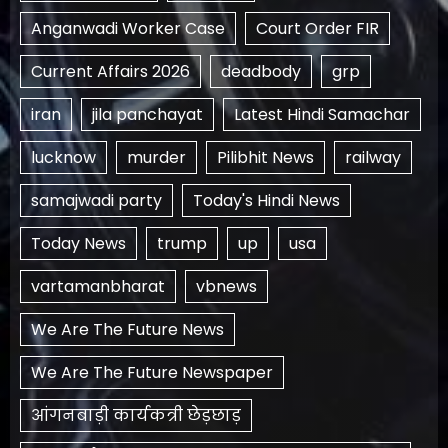
Anganwadi Worker Case
Court Order FIR
Current Affairs 2026
deadbody
grp
iran
jila panchayat
Latest Hindi Samachar
lucknow
murder
Pilibhit News
railway
samajwadi party
Today's Hindi News
Today News
trump
up
usa
vartamanbharat
vbnews
We Are The Future News
We Are The Future Newspaper
आंगनबाड़ी कार्यकत्री छेड़छाड़