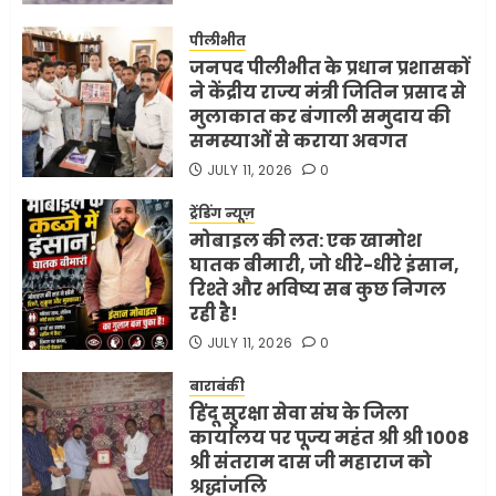
पीलीभीत
जनपद पीलीभीत के प्रधान प्रशासकों
ने केंद्रीय राज्य मंत्री जितिन प्रसाद से
मुलाकात कर बंगाली समुदाय की
समस्याओं से कराया अवगत
JULY 11, 2026
0
ट्रेंडिंग न्यूज़
मोबाइल की लत: एक खामोश
घातक बीमारी, जो धीरे-धीरे इंसान,
रिश्ते और भविष्य सब कुछ निगल
रही है!
JULY 11, 2026
0
बाराबंकी
हिंदू सुरक्षा सेवा संघ के जिला
कार्यालय पर पूज्य महंत श्री श्री 1008
श्री संतराम दास जी महाराज को
श्रद्धांजलि