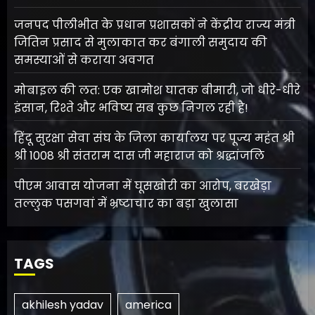
जनपद पीलीभीत के प्रधान प्रशासकों ने केंद्रीय राज्य मंत्री
जितिन प्रसाद से मुलाकात कर बंगाली समुदाय की
समस्याओं से कराया अवगत
मोबाइल की लत: एक खामोश घातक बीमारी, जो धीरे-धीरे
इंसान, रिश्ते और भविष्य सब कुछ निगल रही है!
हिंदू सुरक्षा सेवा संघ के जिला कार्यालय पर पूज्य महंत श्री
श्री 1008 श्री संतराम दास जी महाराज को श्रद्धांजलि
पीएम आवास योजना में घूसखोरी का आरोप, बरखेड़ा
तल्लुक पसगवां में भ्रष्टाचार का बड़ा खुलासा
TAGS
akhilesh yadav
america