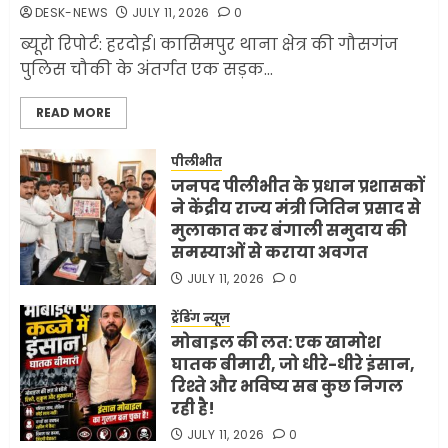
DESK-NEWS
JULY 11, 2026
0
JUNE 1, 2026
0
2
ब्यूरो रिपोर्ट: हरदोई। कासिमपुर थाना क्षेत्र की गौसगंज
पुलिस चौकी के अंतर्गत एक सड़क...
सरकारी दफ्तरों में जनसेवा कम,
READ MORE
जनता का अपमान ज्यादा? जनता के
टैक्स पर वेतन, फिर जनता से अभद्र
व्यवहार क्यों?
पीलीभीत
जनपद पीलीभीत के प्रधान प्रशासकों
3
JUNE 1, 2026
0
ने केंद्रीय राज्य मंत्री जितिन प्रसाद से
मुलाकात कर बंगाली समुदाय की
समस्याओं से कराया अवगत
अमेरिका ने फिर से ईरान को युद्ध
समाप्त करने के लिए भेजी अपनी 5
JULY 11, 2026
0
शर्तें
ट्रेंडिंग न्यूज़
MAY 18, 2026
0
मोबाइल की लत: एक खामोश
4
घातक बीमारी, जो धीरे-धीरे इंसान,
रिश्ते और भविष्य सब कुछ निगल
रही है!
भारत-अमेरिका व्यापार समझौता
JULY 11, 2026
0
ट्रंप ने किया एलान