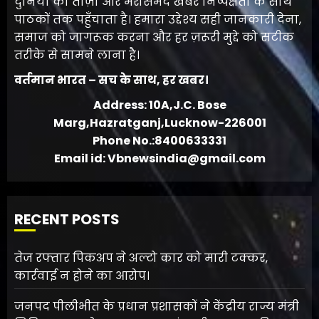
दुनिया की ताज़ा और भरोसेमंद खबरें निष्पक्षता के साथ
पाठकों तक पहुँचाता है। हमारा उद्देश्य सही जानकारी देना,
समाज को जागरूक करना और हर ज़रूरी मुद्दे को सटीक
तरीके से सामने लाना है।
वर्तमान भारत – सच के साथ, हर खबर।
Address: 10A,J.C. Bose
Marg,Hazratganj,Lucknow-226001
Phone No.:8400633331
Email id: Vbnewsindia@gmail.com
RECENT POSTS
तेज रफ्तार पिकअप ने अल्टो कार को मारी टक्कर,
कार्रवाई न होने का आरोप।
जनपद पीलीभीत के प्रधान प्रशासकों ने केंद्रीय राज्य मंत्री