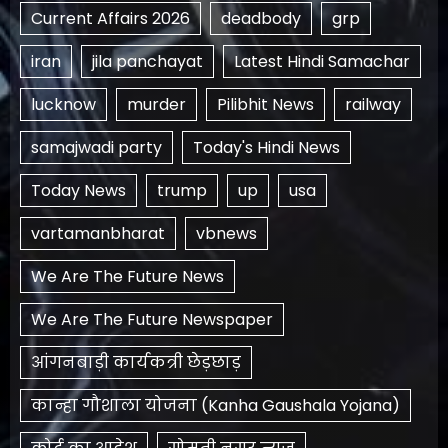
Current Affairs 2026
deadbody
grp
iran
jila panchayat
Latest Hindi Samachar
lucknow
murder
Pilibhit News
railway
samajwadi party
Today's Hindi News
Today News
trump
up
usa
vartamanbharat
vbnews
We Are The Future News
We Are The Future Newspaper
आंगनबाड़ी कार्यकत्री छेड़छाड़
कान्हा गौशाला योजना (Kanha Gaushala Yojana)