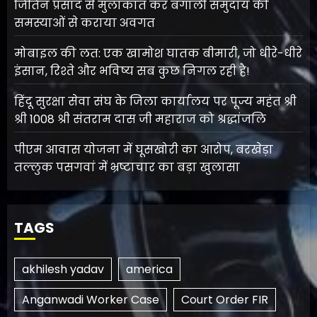
जितिन प्रसाद से मुलाकात कर बंगाली समुदाय की
समस्याओं से कराया अवगत
मोबाइल की लत: एक खामोश घातक बीमारी, जो धीरे-धीरे
इंसान, रिश्ते और भविष्य सब कुछ निगल रही है!
हिंदू सुरक्षा सेवा संघ के जिला कार्यालय पर पूज्य महंत श्री
श्री 1008 श्री संतराम दास जी महाराज को श्रद्धांजलि
पीएम आवास योजना में घूसखोरी का आरोप, बरखेड़ा
तल्लुक पसगवां में भ्रष्टाचार का बड़ा खुलासा
TAGS
akhilesh yadav
america
Anganwadi Worker Case
Court Order FIR