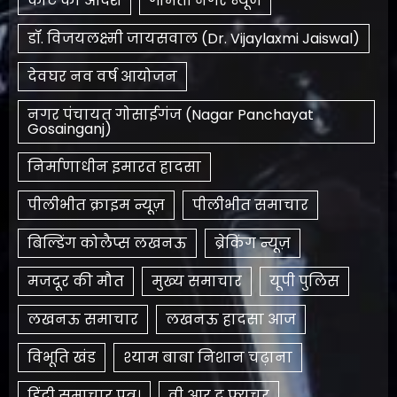
कोर्ट का आदेश
गोमती नगर न्यूज
डॉ. विजयलक्ष्मी जायसवाल (Dr. Vijaylaxmi Jaiswal)
देवघर नव वर्ष आयोजन
नगर पंचायत गोसाईगंज (Nagar Panchayat
Gosainganj)
निर्माणाधीन इमारत हादसा
पीलीभीत क्राइम न्यूज़
पीलीभीत समाचार
बिल्डिंग कोलैप्स लखनऊ
ब्रेकिंग न्यूज़
मजदूर की मौत
मुख्य समाचार
यूपी पुलिस
लखनऊ समाचार
लखनऊ हादसा आज
विभूति खंड
श्याम बाबा निशान चढ़ाना
हिंदी समाचार पत्र।
​वी आर द फ्यूचर