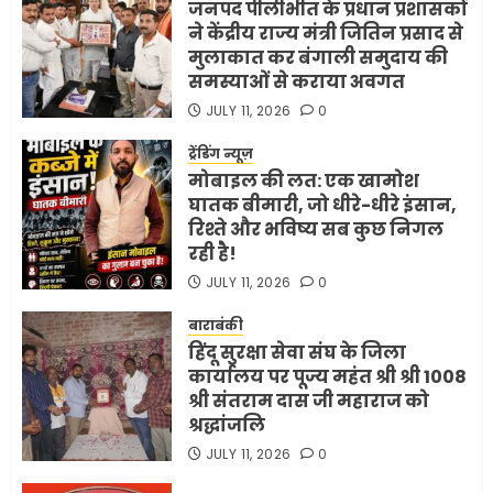
जनपद पीलीभीत के प्रधान प्रशासकों
ने केंद्रीय राज्य मंत्री जितिन प्रसाद से
मुलाकात कर बंगाली समुदाय की
समस्याओं से कराया अवगत
JULY 11, 2026
0
ट्रेंडिंग न्यूज़
मोबाइल की लत: एक खामोश
घातक बीमारी, जो धीरे-धीरे इंसान,
रिश्ते और भविष्य सब कुछ निगल
रही है!
JULY 11, 2026
0
बाराबंकी
हिंदू सुरक्षा सेवा संघ के जिला
कार्यालय पर पूज्य महंत श्री श्री 1008
श्री संतराम दास जी महाराज को
श्रद्धांजलि
JULY 11, 2026
0