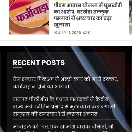
पीएम आवास योजना में घूसखोरी
का आरोप, बरखेड़ा तल्लुक
पसगवां में भ्रष्टाचार का बड़ा
खुलासा
JULY 11, 2026
0
RECENT POSTS
तेज रफ्तार पिकअप ने अल्टो कार को मारी टक्कर,
कार्रवाई न होने का आरोप।
जनपद पीलीभीत के प्रधान प्रशासकों ने केंद्रीय
राज्य मंत्री जितिन प्रसाद से मुलाकात कर बंगाली
समुदाय की समस्याओं से कराया अवगत
मोबाइल की लत: एक खामोश घातक बीमारी, जो