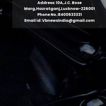
Address: 10A,J.C. Bose
Marg,Hazratganj,Lucknow-226001
Phone No.:8400633331
Email id: Vbnewsindia@gmail.com