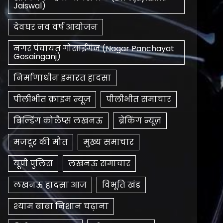
Jaiswal)
देवघर नव वर्ष आयोजन
नगर पंचायत गोसाईगंज (Nagar Panchayat
Gosainganj)
निर्माणाधीन इमारत हादसा
पीलीभीत क्राइम न्यूज़
पीलीभीत समाचार
बिल्डिंग कोलैप्स लखनऊ
ब्रेकिंग न्यूज़
मजदूर की मौत
मुख्य समाचार
यूपी पुलिस
लखनऊ समाचार
लखनऊ हादसा आज
विभूति खंड
श्याम बाबा निशान चढ़ाना