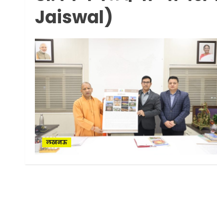
Jaiswal)
लखनऊ