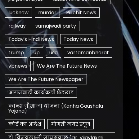
lucknow
murder
Pilibhit News
railway
samajwadi party
Today's Hindi News
Today News
trump
up
usa
vartamanbharat
vbnews
We Are The Future News
We Are The Future Newspaper
आंगनबाड़ी कार्यकत्री छेड़छाड़
कान्हा गौशाला योजना (Kanha Gaushala
Yojana)
कोर्ट का आदेश
गोमती नगर न्यूज
डॉ. विजयलक्ष्मी जायसवाल (Dr. Vijaylaxmi