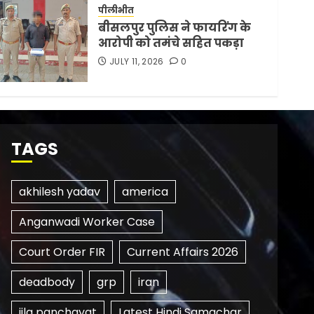
पीलीभीत
बीसलपुर पुलिस ने फायरिंग के
आरोपी को तमंचे सहित पकड़ा
JULY 11, 2026
0
TAGS
akhilesh yadav
america
Anganwadi Worker Case
Court Order FIR
Current Affairs 2026
deadbody
grp
iran
jila panchayat
Latest Hindi Samachar