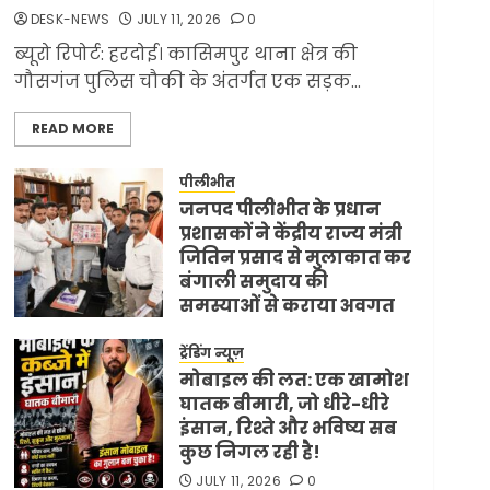
ज्यादा मिसाइलें
DESK-NEWS
JULY 11, 2026
0
JUNE 1, 2026
0
2
ब्यूरो रिपोर्ट: हरदोई। कासिमपुर थाना क्षेत्र की
गौसगंज पुलिस चौकी के अंतर्गत एक सड़क...
लेख
सरकारी दफ्तरों में जनसेवा
READ MORE
कम, जनता का अपमान
ज्यादा? जनता के टैक्स पर
वेतन, फिर जनता से अभद्र
पीलीभीत
3
व्यवहार क्यों?
जनपद पीलीभीत के प्रधान
प्रशासकों ने केंद्रीय राज्य मंत्री
JUNE 1, 2026
0
जितिन प्रसाद से मुलाकात कर
ट्रेंडिंग न्यूज़
विदेश
बंगाली समुदाय की
अमेरिका ने फिर से ईरान को
समस्याओं से कराया अवगत
युद्ध समाप्त करने के लिए
JULY 11, 2026
0
भेजी अपनी 5 शर्तें
ट्रेंडिंग न्यूज़
MAY 18, 2026
0
4
मोबाइल की लत: एक खामोश
घातक बीमारी, जो धीरे-धीरे
इंसान, रिश्ते और भविष्य सब
कुछ निगल रही है!
टॉप न्यूज़
ट्रेंडिंग न्यूज़
भारत-अमेरिका व्यापार
JULY 11, 2026
0