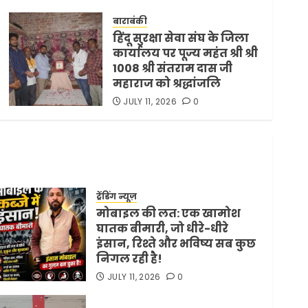
समझौता ट्रंप ने किया एलान
बाराबंकी
FEBRUARY 3, 2026
0
5
हिंदू सुरक्षा सेवा संघ के जिला
कार्यालय पर पूज्य महंत श्री श्री
1008 श्री संतराम दास जी
महाराज को श्रद्धांजलि
JULY 11, 2026
0
ट्रेंडिंग न्यूज़
मोबाइल की लत: एक खामोश
घातक बीमारी, जो धीरे-धीरे
इंसान, रिश्ते और भविष्य सब कुछ
निगल रही है!
JULY 11, 2026
0