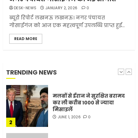
भारत-अमेरिका व्यापार समझौता
DESK-NEWS
JANUARY 2, 2026
0
ट्रंप ने किया एलान
ब्यूरो रिपोर्ट लखनऊ लखनऊ। नगर पंचायत
FEBRUARY 3, 2026
0
गोसाईगंज को आज एक महत्वपूर्ण उपलब्धि प्राप्त हुई...
5
READ MORE
मोबाइल की लत: एक खामोश
घातक बीमारी, जो धीरे-धीरे इंसान,
रिश्ते और भविष्य सब कुछ निगल
रही है!
TRENDING NEWS
1
JULY 11, 2026
0
मलबों से ईरान ने सुरक्षित बरामद
कर ली करीब 1000 से ज्यादा
मिसाइलें
JUNE 1, 2026
0
2