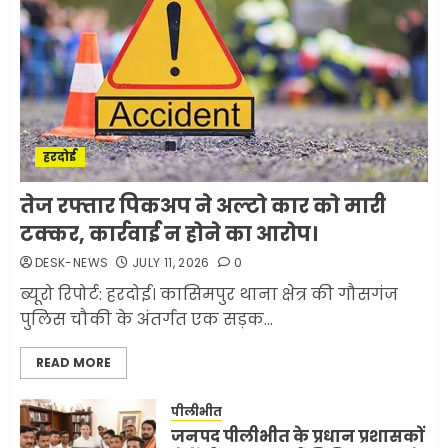
मोबाइल की लत: एक खामोश
घातक बीमारी, जो धीरे-धीरे इंसान,
रिश्ते और भविष्य सब कुछ निगल
रही है!
1
JULY 11, 2026
0
हरदोई
मलबों से ईरान ने सुरक्षित बरामद
तेज रफ्तार पिकअप ने अल्टो कार को मारी
कर ली करीब 1000 से ज्यादा
टक्कर, कार्रवाई न होने का आरोप।
मिसाइलें
DESK-NEWS
JULY 11, 2026
0
JUNE 1, 2026
0
2
ब्यूरो रिपोर्ट: हरदोई। कासिमपुर थाना क्षेत्र की गौसगंज
पुलिस चौकी के अंतर्गत एक सड़क...
सरकारी दफ्तरों में जनसेवा कम,
READ MORE
जनता का अपमान ज्यादा? जनता के
टैक्स पर वेतन, फिर जनता से अभद्र
व्यवहार क्यों?
पीलीभीत
जनपद पीलीभीत के प्रधान प्रशासकों
3
JUNE 1, 2026
0