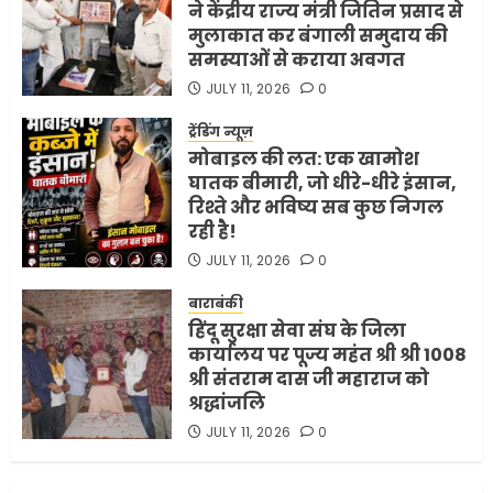
ने केंद्रीय राज्य मंत्री जितिन प्रसाद से
मुलाकात कर बंगाली समुदाय की
समस्याओं से कराया अवगत
अमेरिका ने फिर से ईरान को युद्ध
समाप्त करने के लिए भेजी अपनी 5
JULY 11, 2026
0
शर्तें
ट्रेंडिंग न्यूज़
MAY 18, 2026
0
मोबाइल की लत: एक खामोश
4
घातक बीमारी, जो धीरे-धीरे इंसान,
रिश्ते और भविष्य सब कुछ निगल
रही है!
भारत-अमेरिका व्यापार समझौता
JULY 11, 2026
0
ट्रंप ने किया एलान
FEBRUARY 3, 2026
0
बाराबंकी
हिंदू सुरक्षा सेवा संघ के जिला
5
कार्यालय पर पूज्य महंत श्री श्री 1008
श्री संतराम दास जी महाराज को
श्रद्धांजलि
JULY 11, 2026
0