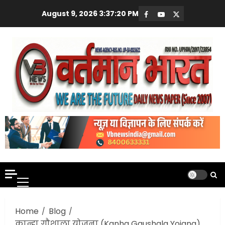
Skip
August 9, 2026
3:37:21 PM
Facebook
Youtube
X
to
content
Primary
Menu
Home
Blog
कान्हा गौशाला योजना (Kanha Gaushala Yojana)