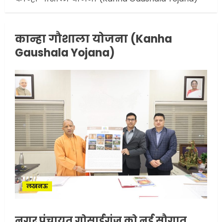
कान्हा गौशाला योजना (Kanha
Gaushala Yojana)
सरकारी दफ्तरों में जनसेवा कम,
जनता का अपमान ज्यादा? जनता के
टैक्स पर वेतन, फिर जनता से अभद्र
व्यवहार क्यों?
3
JUNE 1, 2026
0
अमेरिका ने फिर से ईरान को युद्ध
समाप्त करने के लिए भेजी अपनी 5
शर्तें
MAY 18, 2026
0
4
लखनऊ
नगर पंचायत गोसाईगंज को नई सौगात