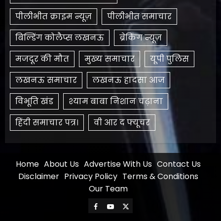
पीलीभीत क्राइम न्यूज़
पीलीभीत समाचार
बिल्डिंग कोलैप्स लखनऊ
ब्रेकिंग न्यूज़
मजदूर की मौत
मुख्य समाचार
यूपी पुलिस
लखनऊ समाचार
लखनऊ हादसा आज
विभूति खंड
श्याम बाबा निशान चढ़ाना
हिंदी समाचार पत्र।
​वी आर द फ्यूचर
Home
About Us
Advertise With Us
Contact Us
Disclaimer
Privacy Policy
Terms & Conditions
Our Team
Facebook
Youtube
X