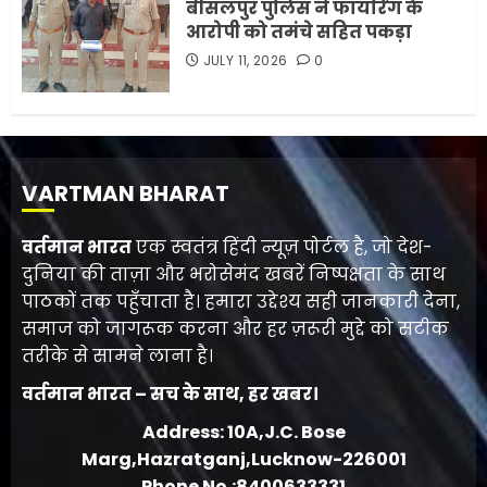
बीसलपुर पुलिस ने फायरिंग के
आरोपी को तमंचे सहित पकड़ा
JULY 11, 2026
0
VARTMAN BHARAT
वर्तमान भारत
एक स्वतंत्र हिंदी न्यूज़ पोर्टल है, जो देश-
दुनिया की ताज़ा और भरोसेमंद खबरें निष्पक्षता के साथ
पाठकों तक पहुँचाता है। हमारा उद्देश्य सही जानकारी देना,
समाज को जागरूक करना और हर ज़रूरी मुद्दे को सटीक
तरीके से सामने लाना है।
वर्तमान भारत – सच के साथ, हर खबर।
Address: 10A,J.C. Bose
Marg,Hazratganj,Lucknow-226001
Phone No.:8400633331