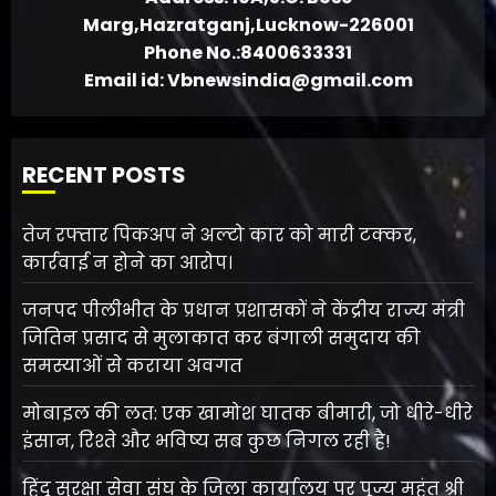
Marg,Hazratganj,Lucknow-226001
Phone No.:8400633331
Email id: Vbnewsindia@gmail.com
RECENT POSTS
तेज रफ्तार पिकअप ने अल्टो कार को मारी टक्कर,
कार्रवाई न होने का आरोप।
जनपद पीलीभीत के प्रधान प्रशासकों ने केंद्रीय राज्य मंत्री
जितिन प्रसाद से मुलाकात कर बंगाली समुदाय की
समस्याओं से कराया अवगत
मोबाइल की लत: एक खामोश घातक बीमारी, जो धीरे-धीरे
इंसान, रिश्ते और भविष्य सब कुछ निगल रही है!
हिंदू सुरक्षा सेवा संघ के जिला कार्यालय पर पूज्य महंत श्री