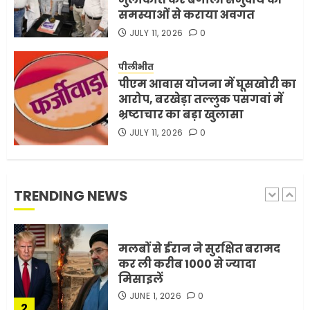
समस्याओं से कराया अवगत
JULY 11, 2026
0
भारत-अमेरिका व्यापार समझौता
ट्रंप ने किया एलान
पीलीभीत
FEBRUARY 3, 2026
0
पीएम आवास योजना में घूसखोरी का
5
आरोप, बरखेड़ा तल्लुक पसगवां में
भ्रष्टाचार का बड़ा खुलासा
JULY 11, 2026
0
मोबाइल की लत: एक खामोश
घातक बीमारी, जो धीरे-धीरे इंसान,
रिश्ते और भविष्य सब कुछ निगल
रही है!
TRENDING NEWS
1
JULY 11, 2026
0
मलबों से ईरान ने सुरक्षित बरामद
कर ली करीब 1000 से ज्यादा
मिसाइलें
JUNE 1, 2026
0
2