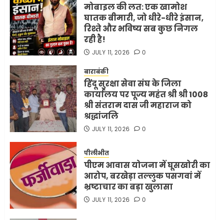
मोबाइल की लत: एक खामोश
घातक बीमारी, जो धीरे-धीरे इंसान,
रिश्ते और भविष्य सब कुछ निगल
रही है!
JULY 11, 2026
0
बाराबंकी
हिंदू सुरक्षा सेवा संघ के जिला
कार्यालय पर पूज्य महंत श्री श्री 1008
श्री संतराम दास जी महाराज को
श्रद्धांजलि
JULY 11, 2026
0
पीलीभीत
पीएम आवास योजना में घूसखोरी का
आरोप, बरखेड़ा तल्लुक पसगवां में
भ्रष्टाचार का बड़ा खुलासा
JULY 11, 2026
0