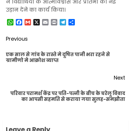
ने विद्यार्थियों के आत्मविश्वास और प्रतिभा को नई
उड़ान देने का कार्य किया।
WhatsApp
Facebook
Gmail
X
Email
Print
Telegram
Share
Post
Previous
navigation
एक साल से गांव के रास्ते मे दूषित पानी भरा रहने से
Pr
ग्रामीणो मे आक्रोश व्याप्त
po
Next
परिवार परामर्श केंद्र पर पति-पत्नी के बीच के घरेलू विवाद
Next
का आपसी सहमति से कराया गया सुलह-समझौता
post:
Leave a Reply