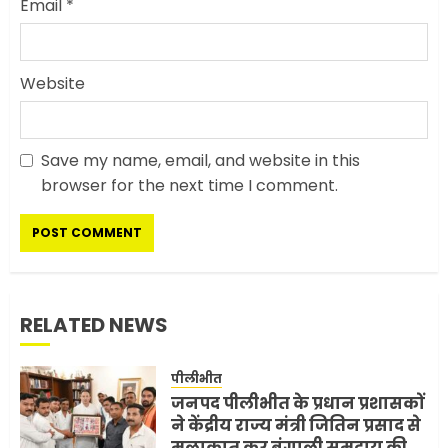
Email
*
Website
Save my name, email, and website in this
सरकारी दफ्तरों में जनसेवा कम,
browser for the next time I comment.
जनता का अपमान ज्यादा? जनता के
टैक्स पर वेतन, फिर जनता से अभद्र
व्यवहार क्यों?
3
JUNE 1, 2026
0
RELATED NEWS
अमेरिका ने फिर से ईरान को युद्ध
समाप्त करने के लिए भेजी अपनी 5
पीलीभीत
शर्तें
जनपद पीलीभीत के प्रधान प्रशासकों
MAY 18, 2026
0
4
ने केंद्रीय राज्य मंत्री जितिन प्रसाद से
मुलाकात कर बंगाली समुदाय की