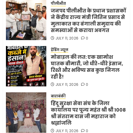
व्यवहार क्यों?
पीलीभीत
जनपद पीलीभीत के प्रधान प्रशासकों
3
JUNE 1, 2026
0
ने केंद्रीय राज्य मंत्री जितिन प्रसाद से
मुलाकात कर बंगाली समुदाय की
समस्याओं से कराया अवगत
अमेरिका ने फिर से ईरान को युद्ध
समाप्त करने के लिए भेजी अपनी 5
JULY 11, 2026
0
शर्तें
ट्रेंडिंग न्यूज़
MAY 18, 2026
0
मोबाइल की लत: एक खामोश
4
घातक बीमारी, जो धीरे-धीरे इंसान,
रिश्ते और भविष्य सब कुछ निगल
रही है!
भारत-अमेरिका व्यापार समझौता
JULY 11, 2026
0
ट्रंप ने किया एलान
FEBRUARY 3, 2026
0
बाराबंकी
हिंदू सुरक्षा सेवा संघ के जिला
5
कार्यालय पर पूज्य महंत श्री श्री 1008
श्री संतराम दास जी महाराज को
श्रद्धांजलि
JULY 11, 2026
0