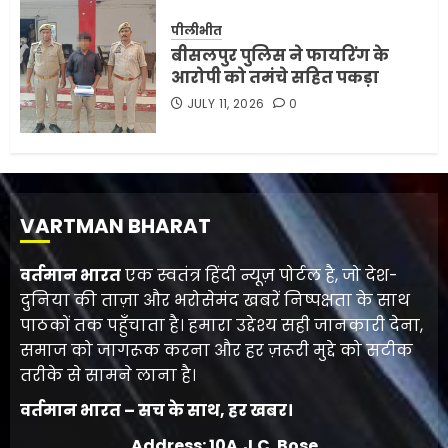
पीलीभीत
बीसलपुर पुलिस ने फायरिंग के
आरोपी को तमंचे सहित पकड़ा
JULY 11, 2026
0
VARTMAN BHARAT
वर्तमान भारत
एक स्वतंत्र हिंदी न्यूज़ पोर्टल है, जो देश-
दुनिया की ताज़ा और भरोसेमंद खबरें निष्पक्षता के साथ
पाठकों तक पहुँचाता है। हमारा उद्देश्य सही जानकारी देना,
समाज को जागरूक करना और हर ज़रूरी मुद्दे को सटीक
तरीके से सामने लाना है।
वर्तमान भारत – सच के साथ, हर खबर।
Address: 10A,J.C. Bose