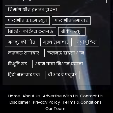
निर्माणाधीन इमारत हादसा
पीलीभीत क्राइम न्यूज़
पीलीभीत समाचार
बिल्डिंग कोलैप्स लखनऊ
ब्रेकिंग न्यूज़
मजदूर की मौत
मुख्य समाचार
यूपी पुलिस
लखनऊ समाचार
लखनऊ हादसा आज
विभूति खंड
श्याम बाबा निशान चढ़ाना
हिंदी समाचार पत्र।
​वी आर द फ्यूचर
Home
About Us
Advertise With Us
Contact Us
Disclaimer
Privacy Policy
Terms & Conditions
Our Team