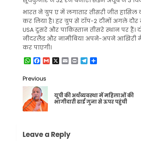
सूर्यकुमार ने 32 रन बनाए। सईम अयूब ने 3 वि
भारत ने ग्रुप ए में लगातार तीसरी जीत हासिल की
कर लिया है। हर ग्रुप से टॉप-2 टीमों अगले दौर में
USA दूसरे और पाकिस्तान तीसरे स्थान पर हैं। द
नीदरलैंड और नामीबिया अपने-अपने आखिरी मैच
कर पाएगी।
WhatsApp
Facebook
Gmail
X
Email
Print
Telegram
Share
Post
Previous
navigation
यूपी की अर्थव्यवस्था में महिलाओं की
भागीदारी ढाई गुना से ऊपर पहुंची
Leave a Reply