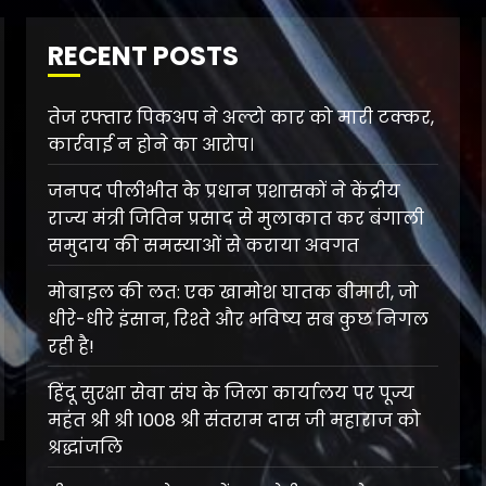
RECENT POSTS
तेज रफ्तार पिकअप ने अल्टो कार को मारी टक्कर,
कार्रवाई न होने का आरोप।
जनपद पीलीभीत के प्रधान प्रशासकों ने केंद्रीय
राज्य मंत्री जितिन प्रसाद से मुलाकात कर बंगाली
समुदाय की समस्याओं से कराया अवगत
मोबाइल की लत: एक खामोश घातक बीमारी, जो
धीरे-धीरे इंसान, रिश्ते और भविष्य सब कुछ निगल
रही है!
हिंदू सुरक्षा सेवा संघ के जिला कार्यालय पर पूज्य
महंत श्री श्री 1008 श्री संतराम दास जी महाराज को
श्रद्धांजलि