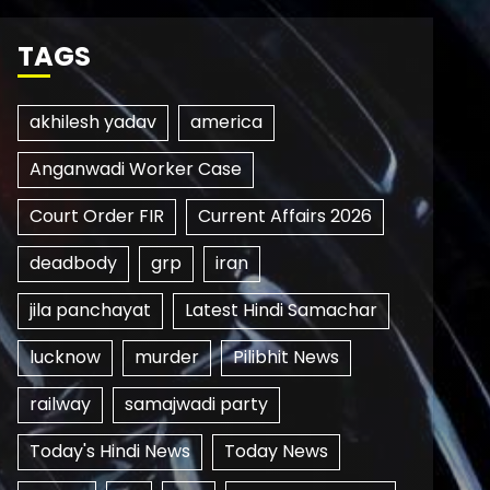
TAGS
akhilesh yadav
america
Anganwadi Worker Case
Court Order FIR
Current Affairs 2026
deadbody
grp
iran
jila panchayat
Latest Hindi Samachar
lucknow
murder
Pilibhit News
railway
samajwadi party
Today's Hindi News
Today News