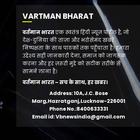
VARTMAN BHARAT
वर्तमान भारत
एक स्वतंत्र हिंदी न्यूज़ पोर्टल है, जो
देश-दुनिया की ताज़ा और भरोसेमंद खबरें
निष्पक्षता के साथ पाठकों तक पहुँचाता है। हमारा
उद्देश्य सही जानकारी देना, समाज को जागरूक
करना और हर ज़रूरी मुद्दे को सटीक तरीके से
सामने लाना है।
वर्तमान भारत – सच के साथ, हर खबर।
Address: 10A,J.C. Bose
Marg,Hazratganj,Lucknow-226001
Phone No.:8400633331
Email id: Vbnewsindia@gmail.com