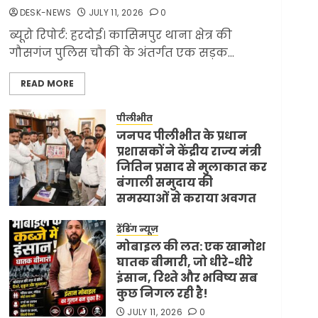
ज्यादा मिसाइलें
DESK-NEWS
JULY 11, 2026
0
JUNE 1, 2026
0
2
ब्यूरो रिपोर्ट: हरदोई। कासिमपुर थाना क्षेत्र की
गौसगंज पुलिस चौकी के अंतर्गत एक सड़क...
लेख
सरकारी दफ्तरों में जनसेवा
READ MORE
कम, जनता का अपमान
ज्यादा? जनता के टैक्स पर
वेतन, फिर जनता से अभद्र
पीलीभीत
3
व्यवहार क्यों?
जनपद पीलीभीत के प्रधान
प्रशासकों ने केंद्रीय राज्य मंत्री
JUNE 1, 2026
0
जितिन प्रसाद से मुलाकात कर
ट्रेंडिंग न्यूज़
विदेश
बंगाली समुदाय की
अमेरिका ने फिर से ईरान को
समस्याओं से कराया अवगत
युद्ध समाप्त करने के लिए
JULY 11, 2026
0
भेजी अपनी 5 शर्तें
ट्रेंडिंग न्यूज़
MAY 18, 2026
0
4
मोबाइल की लत: एक खामोश
घातक बीमारी, जो धीरे-धीरे
इंसान, रिश्ते और भविष्य सब
कुछ निगल रही है!
टॉप न्यूज़
ट्रेंडिंग न्यूज़
भारत-अमेरिका व्यापार
JULY 11, 2026
0