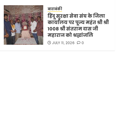
समझौता ट्रंप ने किया एलान
बाराबंकी
FEBRUARY 3, 2026
0
5
हिंदू सुरक्षा सेवा संघ के जिला
कार्यालय पर पूज्य महंत श्री श्री
1008 श्री संतराम दास जी
महाराज को श्रद्धांजलि
JULY 11, 2026
0