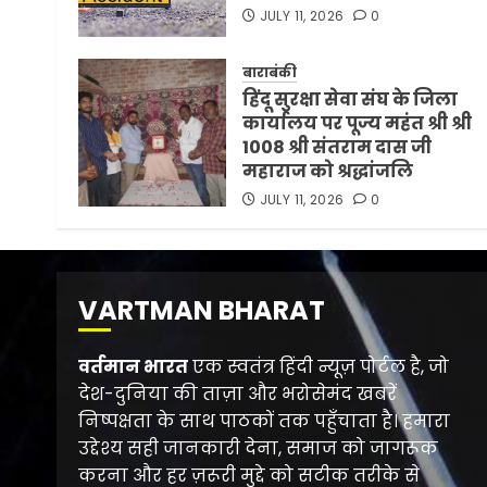
JULY 11, 2026
0
बाराबंकी
हिंदू सुरक्षा सेवा संघ के जिला
कार्यालय पर पूज्य महंत श्री श्री
1008 श्री संतराम दास जी
महाराज को श्रद्धांजलि
JULY 11, 2026
0
VARTMAN BHARAT
वर्तमान भारत
एक स्वतंत्र हिंदी न्यूज़ पोर्टल है, जो
देश-दुनिया की ताज़ा और भरोसेमंद खबरें
निष्पक्षता के साथ पाठकों तक पहुँचाता है। हमारा
उद्देश्य सही जानकारी देना, समाज को जागरूक
करना और हर ज़रूरी मुद्दे को सटीक तरीके से