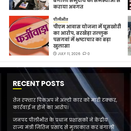
बंगाली समुदाय की समस्याओं से
कराया अवगत
JULY 11, 2026
0
पीलीभीत
पीएम आवास योजना में घूसखोरी
का आरोप, बरखेड़ा तल्लुक
पसगवां में भ्रष्टाचार का बड़ा
खुलासा
JULY 11, 2026
0
RECENT POSTS
तेज रफ्तार पिकअप ने अल्टो कार को मारी टक्कर,
कार्रवाई न होने का आरोप।
जनपद पीलीभीत के प्रधान प्रशासकों ने केंद्रीय
राज्य मंत्री जितिन प्रसाद से मुलाकात कर बंगाली