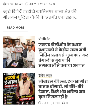
ज्यादा मिसाइलें
DESK-NEWS
JULY 11, 2026
0
JUNE 1, 2026
0
2
ब्यूरो रिपोर्ट: हरदोई। कासिमपुर थाना क्षेत्र की
गौसगंज पुलिस चौकी के अंतर्गत एक सड़क...
लेख
सरकारी दफ्तरों में जनसेवा
READ MORE
कम, जनता का अपमान
ज्यादा? जनता के टैक्स पर
वेतन, फिर जनता से अभद्र
पीलीभीत
3
व्यवहार क्यों?
जनपद पीलीभीत के प्रधान
प्रशासकों ने केंद्रीय राज्य मंत्री
JUNE 1, 2026
0
जितिन प्रसाद से मुलाकात कर
ट्रेंडिंग न्यूज़
विदेश
बंगाली समुदाय की
अमेरिका ने फिर से ईरान को
समस्याओं से कराया अवगत
युद्ध समाप्त करने के लिए
JULY 11, 2026
0
भेजी अपनी 5 शर्तें
ट्रेंडिंग न्यूज़
MAY 18, 2026
0
4
मोबाइल की लत: एक खामोश
घातक बीमारी, जो धीरे-धीरे
इंसान, रिश्ते और भविष्य सब
कुछ निगल रही है!
टॉप न्यूज़
ट्रेंडिंग न्यूज़
भारत-अमेरिका व्यापार
JULY 11, 2026
0