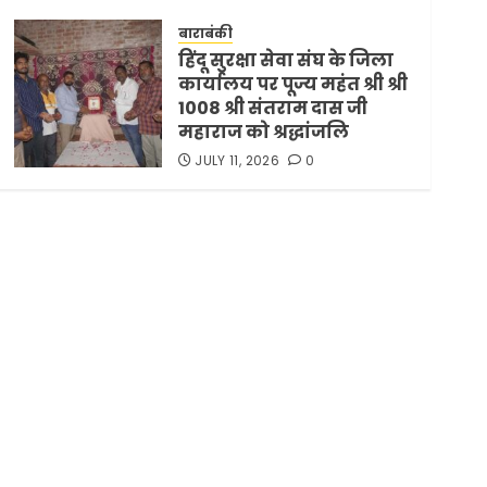
समझौता ट्रंप ने किया एलान
बाराबंकी
FEBRUARY 3, 2026
0
5
हिंदू सुरक्षा सेवा संघ के जिला
कार्यालय पर पूज्य महंत श्री श्री
1008 श्री संतराम दास जी
महाराज को श्रद्धांजलि
JULY 11, 2026
0