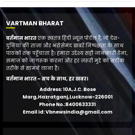
VARTMAN BHARAT
वर्तमान भारत
एक स्वतंत्र हिंदी न्यूज़ पोर्टल है, जो देश-
दुनिया की ताज़ा और भरोसेमंद खबरें निष्पक्षता के साथ
पाठकों तक पहुँचाता है। हमारा उद्देश्य सही जानकारी देना,
समाज को जागरूक करना और हर ज़रूरी मुद्दे को सटीक
तरीके से सामने लाना है।
वर्तमान भारत – सच के साथ, हर खबर।
Address: 10A,J.C. Bose
Marg,Hazratganj,Lucknow-226001
Phone No.:8400633331
Email id: Vbnewsindia@gmail.com