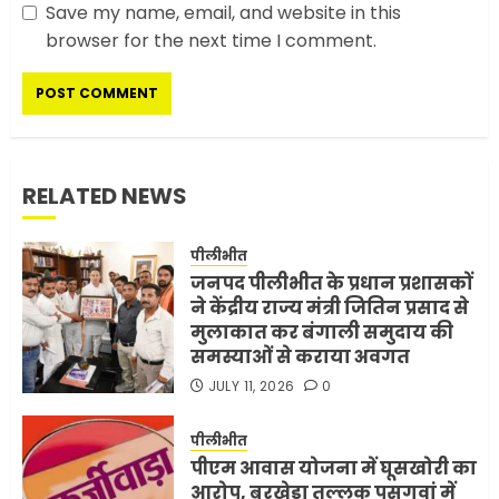
Save my name, email, and website in this
सरकारी दफ्तरों में जनसेवा कम,
browser for the next time I comment.
जनता का अपमान ज्यादा? जनता के
टैक्स पर वेतन, फिर जनता से अभद्र
व्यवहार क्यों?
3
JUNE 1, 2026
0
RELATED NEWS
अमेरिका ने फिर से ईरान को युद्ध
समाप्त करने के लिए भेजी अपनी 5
पीलीभीत
शर्तें
जनपद पीलीभीत के प्रधान प्रशासकों
MAY 18, 2026
0
4
ने केंद्रीय राज्य मंत्री जितिन प्रसाद से
मुलाकात कर बंगाली समुदाय की
समस्याओं से कराया अवगत
JULY 11, 2026
0
भारत-अमेरिका व्यापार समझौता
ट्रंप ने किया एलान
पीलीभीत
FEBRUARY 3, 2026
0
पीएम आवास योजना में घूसखोरी का
5
आरोप, बरखेड़ा तल्लुक पसगवां में