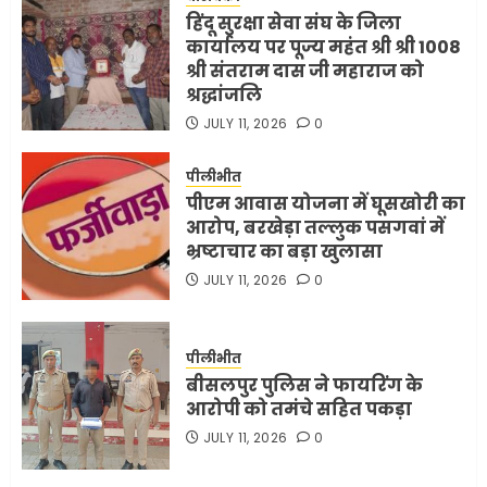
हिंदू सुरक्षा सेवा संघ के जिला
कार्यालय पर पूज्य महंत श्री श्री 1008
श्री संतराम दास जी महाराज को
श्रद्धांजलि
JULY 11, 2026
0
पीलीभीत
पीएम आवास योजना में घूसखोरी का
आरोप, बरखेड़ा तल्लुक पसगवां में
भ्रष्टाचार का बड़ा खुलासा
JULY 11, 2026
0
पीलीभीत
बीसलपुर पुलिस ने फायरिंग के
आरोपी को तमंचे सहित पकड़ा
JULY 11, 2026
0