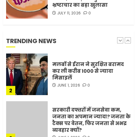
भ्रष्टाचार का बड़ा खुलासा
JULY 11, 2026
0
मोबाइल की लत: एक खामोश
घातक बीमारी, जो धीरे-धीरे इंसान,
रिश्ते और भविष्य सब कुछ निगल
रही है!
TRENDING NEWS
1
JULY 11, 2026
0
मलबों से ईरान ने सुरक्षित बरामद
कर ली करीब 1000 से ज्यादा
मिसाइलें
JUNE 1, 2026
0
2
सरकारी दफ्तरों में जनसेवा कम,
जनता का अपमान ज्यादा? जनता के
टैक्स पर वेतन, फिर जनता से अभद्र
व्यवहार क्यों?