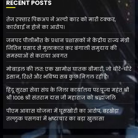
RECENT POSTS
तेज रफ्तार पिकअप ने अल्टो कार को मारी टक्कर,
कार्रवाई न होने का आरोप।
जनपद पीलीभीत के प्रधान प्रशासकों ने केंद्रीय राज्य मंत्री
जितिन प्रसाद से मुलाकात कर बंगाली समुदाय की
समस्याओं से कराया अवगत
मोबाइल की लत: एक खामोश घातक बीमारी, जो धीरे-धीरे
इंसान, रिश्ते और भविष्य सब कुछ निगल रही है!
हिंदू सुरक्षा सेवा संघ के जिला कार्यालय पर पूज्य महंत श्री
श्री 1008 श्री संतराम दास जी महाराज को श्रद्धांजलि
पीएम आवास योजना में घूसखोरी का आरोप, बरखेड़ा
तल्लुक पसगवां में भ्रष्टाचार का बड़ा खुलासा