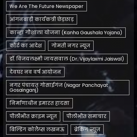
We Are The Future Newspaper
आंगनबाड़ी कार्यकत्री छेड़छाड़
कान्हा गौशाला योजना (Kanha Gaushala Yojana)
कोर्ट का आदेश
गोमती नगर न्यूज
डॉ. विजयलक्ष्मी जायसवाल (Dr. Vijaylaxmi Jaiswal)
देवघर नव वर्ष आयोजन
नगर पंचायत गोसाईगंज (Nagar Panchayat
Gosainganj)
निर्माणाधीन इमारत हादसा
पीलीभीत क्राइम न्यूज़
पीलीभीत समाचार
बिल्डिंग कोलैप्स लखनऊ
ब्रेकिंग न्यूज़