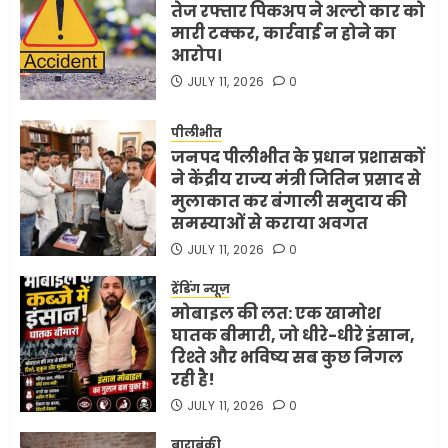
तेज रफ्तार पिकअप ने अल्टो कार को
मारी टक्कर, कार्रवाई न होने का
आरोप।
JULY 11, 2026
0
पीलीभीत
जनपद पीलीभीत के प्रधान प्रशासकों
ने केंद्रीय राज्य मंत्री जितिन प्रसाद से
मुलाकात कर बंगाली समुदाय की
समस्याओं से कराया अवगत
JULY 11, 2026
0
ट्रेंडिंग न्यूज़
मोबाइल की लत: एक खामोश
घातक बीमारी, जो धीरे-धीरे इंसान,
रिश्ते और भविष्य सब कुछ निगल
रही है!
JULY 11, 2026
0
बाराबंकी