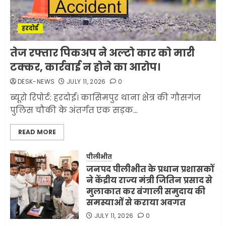
1
JULY 11, 2026
0
हरदोई
मलबों से ईरान ने सुरक्षित बरामद
तेज रफ्तार पिकअप ने अल्टो कार को मारी
कर ली करीब 1000 से ज्यादा
टक्कर, कार्रवाई न होने का आरोप।
मिसाइलें
DESK-NEWS
JULY 11, 2026
0
JUNE 1, 2026
0
2
ब्यूरो रिपोर्ट: हरदोई। कासिमपुर थाना क्षेत्र की गौसगंज
पुलिस चौकी के अंतर्गत एक सड़क...
सरकारी दफ्तरों में जनसेवा कम,
READ MORE
जनता का अपमान ज्यादा? जनता के
टैक्स पर वेतन, फिर जनता से अभद्र
व्यवहार क्यों?
पीलीभीत
जनपद पीलीभीत के प्रधान प्रशासकों
3
JUNE 1, 2026
0
ने केंद्रीय राज्य मंत्री जितिन प्रसाद से
मुलाकात कर बंगाली समुदाय की
समस्याओं से कराया अवगत
अमेरिका ने फिर से ईरान को युद्ध
समाप्त करने के लिए भेजी अपनी 5
JULY 11, 2026
0