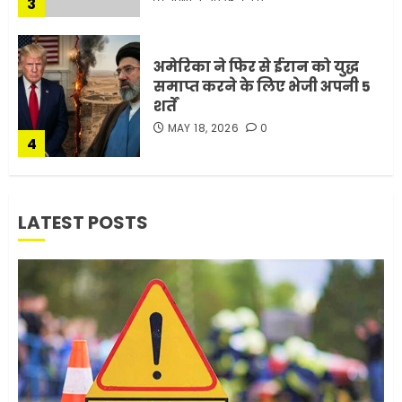
3
JUNE 1, 2026
0
अमेरिका ने फिर से ईरान को युद्ध
समाप्त करने के लिए भेजी अपनी 5
शर्तें
MAY 18, 2026
0
4
भारत-अमेरिका व्यापार समझौता
LATEST POSTS
ट्रंप ने किया एलान
FEBRUARY 3, 2026
0
5
मोबाइल की लत: एक खामोश
घातक बीमारी, जो धीरे-धीरे इंसान,
रिश्ते और भविष्य सब कुछ निगल
रही है!