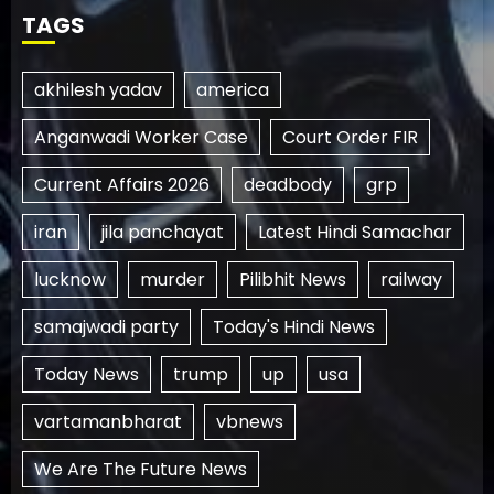
TAGS
akhilesh yadav
america
Anganwadi Worker Case
Court Order FIR
Current Affairs 2026
deadbody
grp
iran
jila panchayat
Latest Hindi Samachar
lucknow
murder
Pilibhit News
railway
samajwadi party
Today's Hindi News
Today News
trump
up
usa
vartamanbharat
vbnews
We Are The Future News