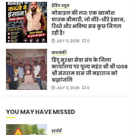
शर्तें
ट्रेंडिंग न्यूज़
MAY 18, 2026
0
मोबाइल की लत: एक खामोश
4
घातक बीमारी, जो धीरे-धीरे इंसान,
रिश्ते और भविष्य सब कुछ निगल
रही है!
भारत-अमेरिका व्यापार समझौता
JULY 11, 2026
0
ट्रंप ने किया एलान
FEBRUARY 3, 2026
0
बाराबंकी
हिंदू सुरक्षा सेवा संघ के जिला
5
कार्यालय पर पूज्य महंत श्री श्री 1008
श्री संतराम दास जी महाराज को
श्रद्धांजलि
JULY 11, 2026
0
YOU MAY HAVE MISSED
हरदोई