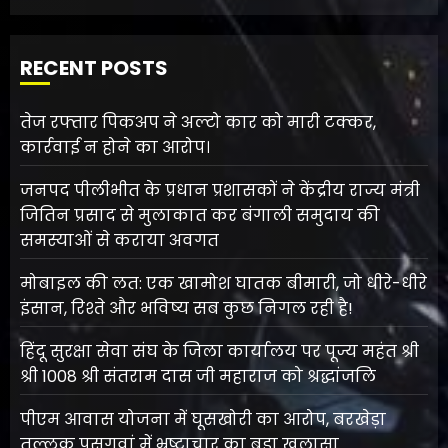
RECENT POSTS
तेज रफ्तार पिकअप ने अल्टो कार को मारी टक्कर,
कार्रवाई न होने का आरोप।
जनपद पीलीभीत के प्रधान प्रशासकों ने केंद्रीय राज्य मंत्री
जितिन प्रसाद से मुलाकात कर बंगाली समुदाय की
समस्याओं से कराया अवगत
मोबाइल की लत: एक खामोश घातक बीमारी, जो धीरे-धीरे
इंसान, रिश्ते और भविष्य सब कुछ निगल रही है!
हिंदू सुरक्षा सेवा संघ के जिला कार्यालय पर पूज्य महंत श्री
श्री 1008 श्री संतराम दास जी महाराज को श्रद्धांजलि
पीएम आवास योजना में घूसखोरी का आरोप, बरखेड़ा
तल्लुक पसगवां में भ्रष्टाचार का बड़ा खुलासा