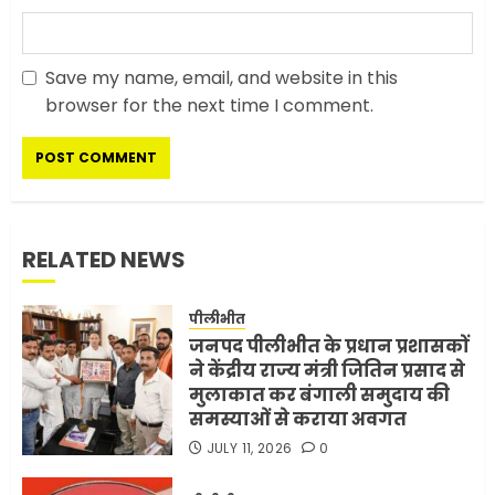
व्यवहार क्यों?
3
JUNE 1, 2026
0
Save my name, email, and website in this
browser for the next time I comment.
अमेरिका ने फिर से ईरान को युद्ध
समाप्त करने के लिए भेजी अपनी 5
शर्तें
MAY 18, 2026
0
4
RELATED NEWS
भारत-अमेरिका व्यापार समझौता
ट्रंप ने किया एलान
पीलीभीत
जनपद पीलीभीत के प्रधान प्रशासकों
FEBRUARY 3, 2026
0
ने केंद्रीय राज्य मंत्री जितिन प्रसाद से
5
मुलाकात कर बंगाली समुदाय की
समस्याओं से कराया अवगत
मोबाइल की लत: एक खामोश
JULY 11, 2026
0
घातक बीमारी, जो धीरे-धीरे इंसान,