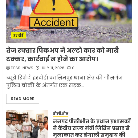
मलबों से ईरान ने सुरक्षित बरामद
कर ली करीब 1000 से ज्यादा
मिसाइलें
JUNE 1, 2026
0
2
हरदोई
सरकारी दफ्तरों में जनसेवा कम,
तेज रफ्तार पिकअप ने अल्टो कार को मारी
जनता का अपमान ज्यादा? जनता के
टक्कर, कार्रवाई न होने का आरोप।
टैक्स पर वेतन, फिर जनता से अभद्र
व्यवहार क्यों?
DESK-NEWS
JULY 11, 2026
0
3
JUNE 1, 2026
0
ब्यूरो रिपोर्ट: हरदोई। कासिमपुर थाना क्षेत्र की गौसगंज
पुलिस चौकी के अंतर्गत एक सड़क...
अमेरिका ने फिर से ईरान को युद्ध
READ MORE
समाप्त करने के लिए भेजी अपनी 5
शर्तें
पीलीभीत
MAY 18, 2026
0
जनपद पीलीभीत के प्रधान प्रशासकों
4
ने केंद्रीय राज्य मंत्री जितिन प्रसाद से
मुलाकात कर बंगाली समुदाय की