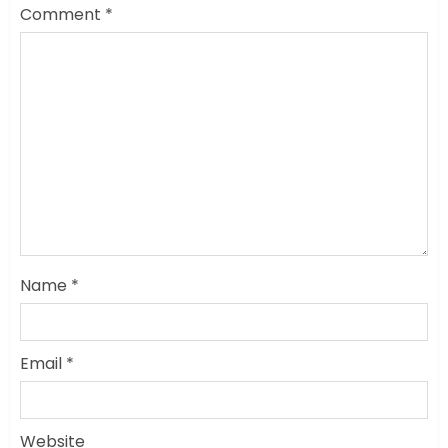
Comment
*
Name
*
Email
*
सरकारी दफ्तरों में जनसेवा कम,
जनता का अपमान ज्यादा? जनता के
टैक्स पर वेतन, फिर जनता से अभद्र
Website