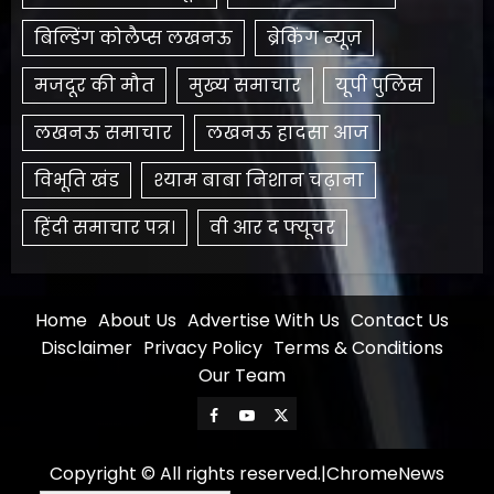
बिल्डिंग कोलैप्स लखनऊ
ब्रेकिंग न्यूज़
मजदूर की मौत
मुख्य समाचार
यूपी पुलिस
लखनऊ समाचार
लखनऊ हादसा आज
विभूति खंड
श्याम बाबा निशान चढ़ाना
हिंदी समाचार पत्र।
​वी आर द फ्यूचर
Home
About Us
Advertise With Us
Contact Us
Disclaimer
Privacy Policy
Terms & Conditions
Our Team
Facebook
Youtube
X
Copyright © All rights reserved.
|
ChromeNews