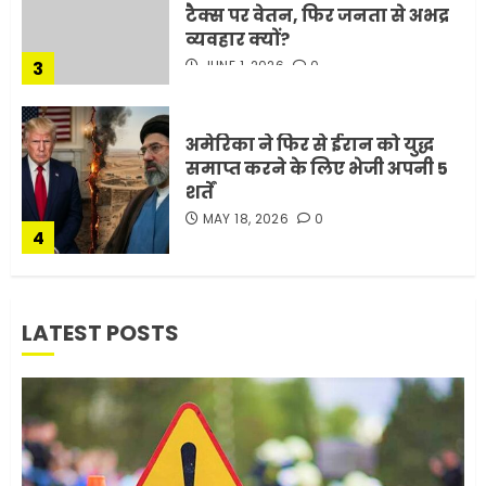
समाप्त करने के लिए भेजी अपनी 5
शर्तें
MAY 18, 2026
0
4
भारत-अमेरिका व्यापार समझौता
ट्रंप ने किया एलान
FEBRUARY 3, 2026
0
5
मोबाइल की लत: एक खामोश
LATEST POSTS
घातक बीमारी, जो धीरे-धीरे इंसान,
रिश्ते और भविष्य सब कुछ निगल
रही है!
1
JULY 11, 2026
0