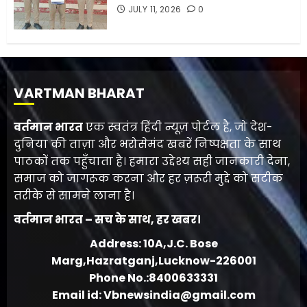
JULY 11, 2026
0
VARTMAN BHARAT
वर्तमान भारत
एक स्वतंत्र हिंदी न्यूज़ पोर्टल है, जो देश-
दुनिया की ताज़ा और भरोसेमंद खबरें निष्पक्षता के साथ
पाठकों तक पहुँचाता है। हमारा उद्देश्य सही जानकारी देना,
समाज को जागरूक करना और हर ज़रूरी मुद्दे को सटीक
तरीके से सामने लाना है।
वर्तमान भारत – सच के साथ, हर खबर।
Address: 10A,J.C. Bose
Marg,Hazratganj,Lucknow-226001
Phone No.:8400633331
Email id: Vbnewsindia@gmail.com