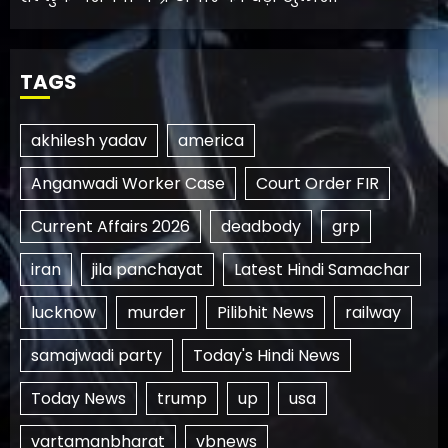
TAGS
akhilesh yadav
america
Anganwadi Worker Case
Court Order FIR
Current Affairs 2026
deadbody
grp
iran
jila panchayat
Latest Hindi Samachar
lucknow
murder
Pilibhit News
railway
samajwadi party
Today's Hindi News
Today News
trump
up
usa
vartamanbharat
vbnews