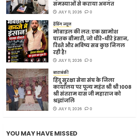
समस्याओं से कराया अवगत
भारत-अमेरिका व्यापार समझौता
JULY 11, 2026
0
ट्रंप ने किया एलान
ट्रेंडिंग न्यूज़
FEBRUARY 3, 2026
0
मोबाइल की लत: एक खामोश
5
घातक बीमारी, जो धीरे-धीरे इंसान,
रिश्ते और भविष्य सब कुछ निगल
रही है!
JULY 11, 2026
0
बाराबंकी
हिंदू सुरक्षा सेवा संघ के जिला
कार्यालय पर पूज्य महंत श्री श्री 1008
श्री संतराम दास जी महाराज को
श्रद्धांजलि
JULY 11, 2026
0
YOU MAY HAVE MISSED