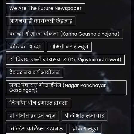
We Are The Future Newspaper
आंगनबाड़ी कार्यकत्री छेड़छाड़
कान्हा गौशाला योजना (Kanha Gaushala Yojana)
कोर्ट का आदेश
गोमती नगर न्यूज
डॉ. विजयलक्ष्मी जायसवाल (Dr. Vijaylaxmi Jaiswal)
देवघर नव वर्ष आयोजन
नगर पंचायत गोसाईगंज (Nagar Panchayat
Gosainganj)
निर्माणाधीन इमारत हादसा
पीलीभीत क्राइम न्यूज़
पीलीभीत समाचार
बिल्डिंग कोलैप्स लखनऊ
ब्रेकिंग न्यूज़