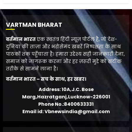
VARTMAN BHARAT
वर्तमान भारत
एक स्वतंत्र हिंदी न्यूज़ पोर्टल है, जो देश-
दुनिया की ताज़ा और भरोसेमंद खबरें निष्पक्षता के साथ
पाठकों तक पहुँचाता है। हमारा उद्देश्य सही जानकारी देना,
समाज को जागरूक करना और हर ज़रूरी मुद्दे को सटीक
तरीके से सामने लाना है।
वर्तमान भारत – सच के साथ, हर खबर।
Address: 10A,J.C. Bose
Marg,Hazratganj,Lucknow-226001
Phone No.:8400633331
Email id: Vbnewsindia@gmail.com