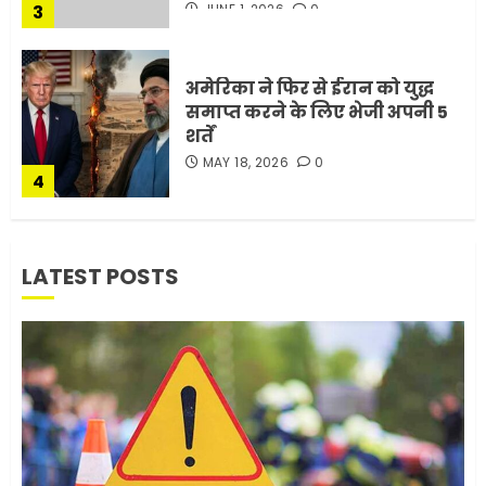
3
JUNE 1, 2026
0
अमेरिका ने फिर से ईरान को युद्ध
समाप्त करने के लिए भेजी अपनी 5
शर्तें
MAY 18, 2026
0
4
भारत-अमेरिका व्यापार समझौता
LATEST POSTS
ट्रंप ने किया एलान
FEBRUARY 3, 2026
0
5
मोबाइल की लत: एक खामोश
घातक बीमारी, जो धीरे-धीरे इंसान,
रिश्ते और भविष्य सब कुछ निगल