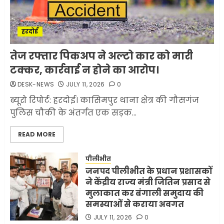
रही है!
1
JULY 11, 2026
0
हरदोई
मलबों से ईरान ने सुरक्षित बरामद
तेज रफ्तार पिकअप ने अल्टो कार को मारी
कर ली करीब 1000 से ज्यादा
टक्कर, कार्रवाई न होने का आरोप।
मिसाइलें
DESK-NEWS
JULY 11, 2026
0
JUNE 1, 2026
0
2
ब्यूरो रिपोर्ट: हरदोई। कासिमपुर थाना क्षेत्र की गौसगंज
पुलिस चौकी के अंतर्गत एक सड़क...
सरकारी दफ्तरों में जनसेवा कम,
READ MORE
जनता का अपमान ज्यादा? जनता के
टैक्स पर वेतन, फिर जनता से अभद्र
व्यवहार क्यों?
पीलीभीत
जनपद पीलीभीत के प्रधान प्रशासकों
3
JUNE 1, 2026
0
ने केंद्रीय राज्य मंत्री जितिन प्रसाद से
मुलाकात कर बंगाली समुदाय की
समस्याओं से कराया अवगत
अमेरिका ने फिर से ईरान को युद्ध
समाप्त करने के लिए भेजी अपनी 5
JULY 11, 2026
0