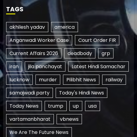
TAGS
akhilesh yadav
america
Anganwadi Worker Case
Court Order FIR
Current Affairs 2026
deadbody
grp
iran
jila panchayat
Latest Hindi Samachar
lucknow
murder
Pilibhit News
railway
samajwadi party
Today's Hindi News
Today News
trump
up
usa
vartamanbharat
vbnews
We Are The Future News