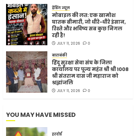
शर्तें
ट्रेंडिंग न्यूज़
MAY 18, 2026
0
मोबाइल की लत: एक खामोश
4
घातक बीमारी, जो धीरे-धीरे इंसान,
रिश्ते और भविष्य सब कुछ निगल
रही है!
भारत-अमेरिका व्यापार समझौता
JULY 11, 2026
0
ट्रंप ने किया एलान
FEBRUARY 3, 2026
0
बाराबंकी
हिंदू सुरक्षा सेवा संघ के जिला
5
कार्यालय पर पूज्य महंत श्री श्री 1008
श्री संतराम दास जी महाराज को
श्रद्धांजलि
JULY 11, 2026
0
YOU MAY HAVE MISSED
हरदोई