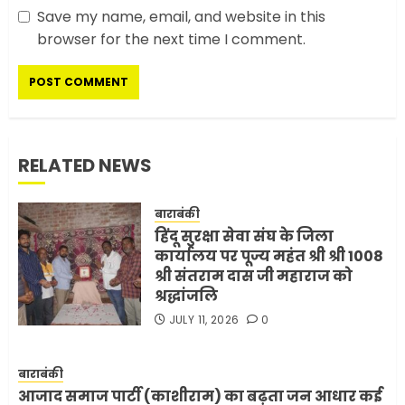
Save my name, email, and website in this
सरकारी दफ्तरों में जनसेवा कम,
browser for the next time I comment.
जनता का अपमान ज्यादा? जनता के
टैक्स पर वेतन, फिर जनता से अभद्र
व्यवहार क्यों?
3
JUNE 1, 2026
0
RELATED NEWS
अमेरिका ने फिर से ईरान को युद्ध
समाप्त करने के लिए भेजी अपनी 5
बाराबंकी
शर्तें
हिंदू सुरक्षा सेवा संघ के जिला
MAY 18, 2026
0
4
कार्यालय पर पूज्य महंत श्री श्री 1008
श्री संतराम दास जी महाराज को
श्रद्धांजलि
JULY 11, 2026
0
भारत-अमेरिका व्यापार समझौता
ट्रंप ने किया एलान
FEBRUARY 3, 2026
0
बाराबंकी
आजाद समाज पार्टी (काशीराम) का बढ़ता जन आधार कई
5