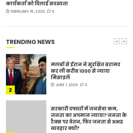
कार्यकर्ता को दिलाई सदस्यता
FEBRUARY 15, 2026
0
मोबाइल की लत: एक खामोश
घातक बीमारी, जो धीरे-धीरे इंसान,
रिश्ते और भविष्य सब कुछ निगल
रही है!
TRENDING NEWS
1
JULY 11, 2026
0
मलबों से ईरान ने सुरक्षित बरामद
कर ली करीब 1000 से ज्यादा
मिसाइलें
JUNE 1, 2026
0
2
सरकारी दफ्तरों में जनसेवा कम,
जनता का अपमान ज्यादा? जनता के
टैक्स पर वेतन, फिर जनता से अभद्र
व्यवहार क्यों?