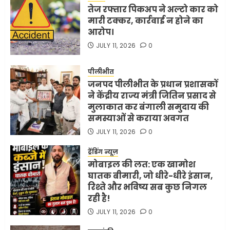
तेज रफ्तार पिकअप ने अल्टो कार को
मारी टक्कर, कार्रवाई न होने का
आरोप।
JULY 11, 2026
0
पीलीभीत
जनपद पीलीभीत के प्रधान प्रशासकों
ने केंद्रीय राज्य मंत्री जितिन प्रसाद से
मुलाकात कर बंगाली समुदाय की
समस्याओं से कराया अवगत
JULY 11, 2026
0
ट्रेंडिंग न्यूज़
मोबाइल की लत: एक खामोश
घातक बीमारी, जो धीरे-धीरे इंसान,
रिश्ते और भविष्य सब कुछ निगल
रही है!
JULY 11, 2026
0