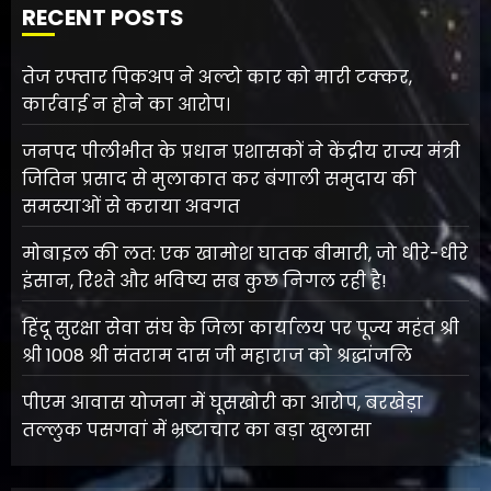
RECENT POSTS
तेज रफ्तार पिकअप ने अल्टो कार को मारी टक्कर,
कार्रवाई न होने का आरोप।
जनपद पीलीभीत के प्रधान प्रशासकों ने केंद्रीय राज्य मंत्री
जितिन प्रसाद से मुलाकात कर बंगाली समुदाय की
समस्याओं से कराया अवगत
मोबाइल की लत: एक खामोश घातक बीमारी, जो धीरे-धीरे
इंसान, रिश्ते और भविष्य सब कुछ निगल रही है!
हिंदू सुरक्षा सेवा संघ के जिला कार्यालय पर पूज्य महंत श्री
श्री 1008 श्री संतराम दास जी महाराज को श्रद्धांजलि
पीएम आवास योजना में घूसखोरी का आरोप, बरखेड़ा
तल्लुक पसगवां में भ्रष्टाचार का बड़ा खुलासा