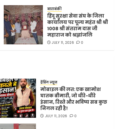
समझौता ट्रंप ने किया एलान
बाराबंकी
FEBRUARY 3, 2026
0
5
हिंदू सुरक्षा सेवा संघ के जिला
कार्यालय पर पूज्य महंत श्री श्री
1008 श्री संतराम दास जी
महाराज को श्रद्धांजलि
JULY 11, 2026
0
ट्रेंडिंग न्यूज़
मोबाइल की लत: एक खामोश
घातक बीमारी, जो धीरे-धीरे
इंसान, रिश्ते और भविष्य सब कुछ
निगल रही है!
JULY 11, 2026
0