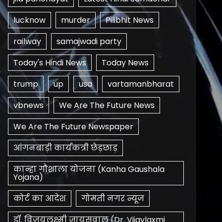
lucknow
murder
Pilibhit News
railway
samajwadi party
Today's Hindi News
Today News
trump
up
usa
vartamanbharat
vbnews
We Are The Future News
We Are The Future Newspaper
आंगनबाड़ी कार्यकत्री छेड़छाड़
कान्हा गौशाला योजना (Kanha Gaushala
Yojana)
कोर्ट का आदेश
गोमती नगर न्यूज
डॉ. विजयलक्ष्मी जायसवाल (Dr. Vijaylaxmi