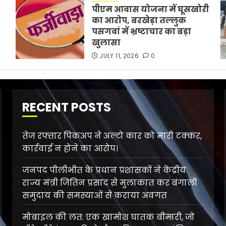
पीएम आवास योजना में घूसखोरी
का आरोप, बरखेड़ा तल्लुक
पसगवां में भ्रष्टाचार का बड़ा
खुलासा
JULY 11, 2026
0
RECENT POSTS
तेज रफ्तार पिकअप ने अल्टो कार को मारी टक्कर,
कार्रवाई न होने का आरोप।
जनपद पीलीभीत के प्रधान प्रशासकों ने केंद्रीय
राज्य मंत्री जितिन प्रसाद से मुलाकात कर बंगाली
समुदाय की समस्याओं से कराया अवगत
मोबाइल की लत: एक खामोश घातक बीमारी, जो