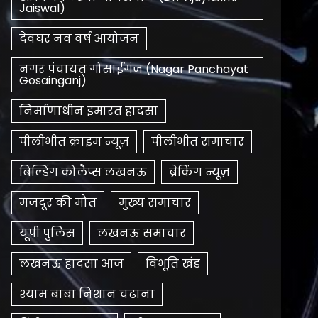
Jaiswal)
देवघर नव वर्ष आयोजन
नगर पंचायत गोसाईगंज (Nagar Panchayat
Gosainganj)
निर्माणाधीन इमारत हादसा
पीलीभीत क्राइम न्यूज़
पीलीभीत समाचार
बिल्डिंग कोलैप्स लखनऊ
ब्रेकिंग न्यूज़
मजदूर की मौत
मुख्य समाचार
यूपी पुलिस
लखनऊ समाचार
लखनऊ हादसा आज
विभूति खंड
श्याम बाबा निशान चढ़ाना