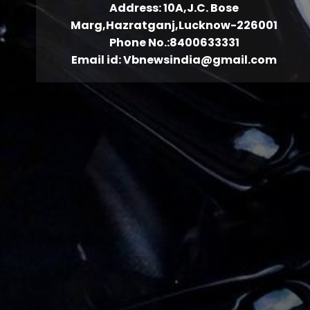
Address: 10A,J.C. Bose
Marg,Hazratganj,Lucknow-226001
Phone No.:8400633331
Email id: Vbnewsindia@gmail.com