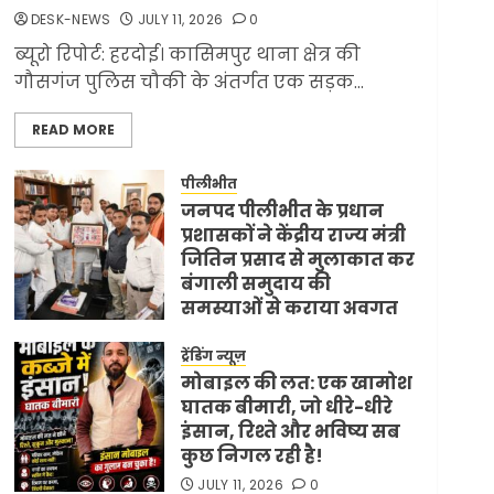
ज्यादा मिसाइलें
DESK-NEWS
JULY 11, 2026
0
JUNE 1, 2026
0
2
ब्यूरो रिपोर्ट: हरदोई। कासिमपुर थाना क्षेत्र की
गौसगंज पुलिस चौकी के अंतर्गत एक सड़क...
लेख
सरकारी दफ्तरों में जनसेवा
READ MORE
कम, जनता का अपमान
ज्यादा? जनता के टैक्स पर
वेतन, फिर जनता से अभद्र
पीलीभीत
3
व्यवहार क्यों?
जनपद पीलीभीत के प्रधान
प्रशासकों ने केंद्रीय राज्य मंत्री
JUNE 1, 2026
0
जितिन प्रसाद से मुलाकात कर
ट्रेंडिंग न्यूज़
विदेश
बंगाली समुदाय की
अमेरिका ने फिर से ईरान को
समस्याओं से कराया अवगत
युद्ध समाप्त करने के लिए
JULY 11, 2026
0
भेजी अपनी 5 शर्तें
ट्रेंडिंग न्यूज़
MAY 18, 2026
0
4
मोबाइल की लत: एक खामोश
घातक बीमारी, जो धीरे-धीरे
इंसान, रिश्ते और भविष्य सब
कुछ निगल रही है!
टॉप न्यूज़
ट्रेंडिंग न्यूज़
भारत-अमेरिका व्यापार
JULY 11, 2026
0