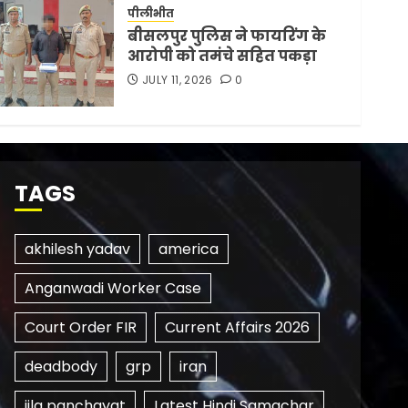
पीलीभीत
बीसलपुर पुलिस ने फायरिंग के
आरोपी को तमंचे सहित पकड़ा
JULY 11, 2026
0
TAGS
akhilesh yadav
america
Anganwadi Worker Case
Court Order FIR
Current Affairs 2026
deadbody
grp
iran
jila panchayat
Latest Hindi Samachar