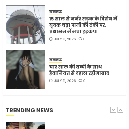
समाप्त करने के लिए भेजी अपनी 5
शर्तें
लखनऊ
MAY 18, 2026
0
15 साल से जर्जर सड़क के विरोध में
4
युवक चढ़ा पानी की टंकी पर,
प्रशासन में मचा हड़कंप।
JULY 11, 2026
0
भारत-अमेरिका व्यापार समझौता
ट्रंप ने किया एलान
FEBRUARY 3, 2026
0
लखनऊ
चार साल की बच्ची के साथ
5
हैवानियत से दहला रहीमाबाद
JULY 11, 2026
0
मोबाइल की लत: एक खामोश
घातक बीमारी, जो धीरे-धीरे इंसान,
रिश्ते और भविष्य सब कुछ निगल
रही है!
TRENDING NEWS
1
JULY 11, 2026
0