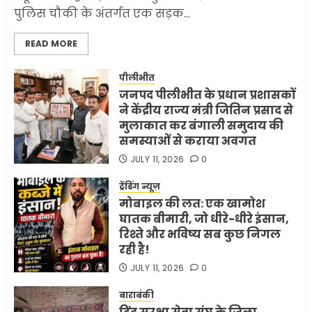
पुलिस चौकी के अंतर्गत एक सड़क...
सरकारी दफ्तरों में जनसेवा कम,
READ MORE
जनता का अपमान ज्यादा? जनता के
टैक्स पर वेतन, फिर जनता से अभद्र
व्यवहार क्यों?
पीलीभीत
जनपद पीलीभीत के प्रधान प्रशासकों
3
JUNE 1, 2026
0
ने केंद्रीय राज्य मंत्री जितिन प्रसाद से
मुलाकात कर बंगाली समुदाय की
समस्याओं से कराया अवगत
अमेरिका ने फिर से ईरान को युद्ध
समाप्त करने के लिए भेजी अपनी 5
JULY 11, 2026
0
शर्तें
ट्रेंडिंग न्यूज़
MAY 18, 2026
0
मोबाइल की लत: एक खामोश
4
घातक बीमारी, जो धीरे-धीरे इंसान,
रिश्ते और भविष्य सब कुछ निगल
रही है!
भारत-अमेरिका व्यापार समझौता
JULY 11, 2026
0
ट्रंप ने किया एलान
FEBRUARY 3, 2026
0
बाराबंकी