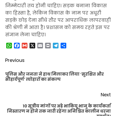
जिम्मेदारी तय होनी चाहिए। सड़क बनाना विकास
का हिस्सा है, लेकिन विकास के नाम पर अधूरी
सड़कें छोड़ देना सीधे तौर पर आपराधिक लापरवाही
की श्रेणी में आता है। प्रशासन को समय रहते इस पर
संज्ञान लेना चाहिए।
WhatsApp
Facebook
Gmail
X
Email
Print
Telegram
Share
Post
Previous
navigation
पुलिस और जनता ने हाथ मिलाकर लिया ‘सुरक्षित और
Pr
सौहार्दपूर्ण’ त्योहारों का संकल्प
po
Next
10 सूत्रीय मांगों पर अड़े भाकियू भानु के कार्यकर्ता
Next
निस्तारण न होने तक जारी रहेगा अनिश्चित कालीन धरना