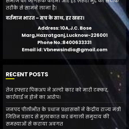
समाज को जागरूक करना और हर ज़रूरी मुद्दे को सटीक
तरीके से सामने लाना है।
वर्तमान भारत – सच के साथ, हर खबर।
Address: 10A,J.C. Bose
Marg,Hazratganj,Lucknow-226001
Phone No.:8400633331
Email id: Vbnewsindia@gmail.com
RECENT POSTS
तेज रफ्तार पिकअप ने अल्टो कार को मारी टक्कर,
कार्रवाई न होने का आरोप।
जनपद पीलीभीत के प्रधान प्रशासकों ने केंद्रीय राज्य मंत्री
जितिन प्रसाद से मुलाकात कर बंगाली समुदाय की
समस्याओं से कराया अवगत