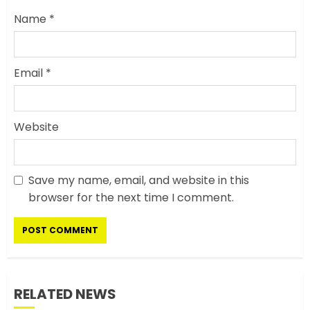
Name
*
Email
*
Website
Save my name, email, and website in this
सरकारी दफ्तरों में जनसेवा कम,
browser for the next time I comment.
जनता का अपमान ज्यादा? जनता के
टैक्स पर वेतन, फिर जनता से अभद्र
व्यवहार क्यों?
3
JUNE 1, 2026
0
RELATED NEWS
अमेरिका ने फिर से ईरान को युद्ध