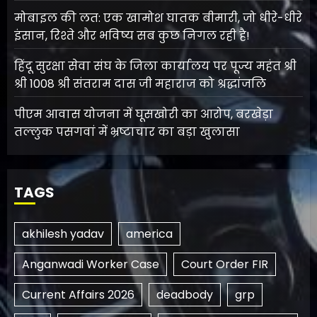
मोबाइल की लत: एक खामोश घातक बीमारी, जो धीरे-धीरे
इंसान, रिश्ते और भविष्य सब कुछ निगल रही है!
हिंदू सुरक्षा सेवा संघ के जिला कार्यालय पर पूज्य महंत श्री
श्री 1008 श्री संतराम दास जी महाराज को श्रद्धांजलि
पीएम आवास योजना में घूसखोरी का आरोप, बरखेड़ा
तल्लुक पसगवां में भ्रष्टाचार का बड़ा खुलासा
TAGS
akhilesh yadav
america
Anganwadi Worker Case
Court Order FIR
Current Affairs 2026
deadbody
grp