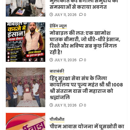
मुलाकात कर बंगाली समुदाय की
समस्याओं से कराया अवगत
JULY 11, 2026
0
ट्रेंडिंग न्यूज़
मोबाइल की लत: एक खामोश
घातक बीमारी, जो धीरे-धीरे इंसान,
रिश्ते और भविष्य सब कुछ निगल
रही है!
JULY 11, 2026
0
बाराबंकी
हिंदू सुरक्षा सेवा संघ के जिला
कार्यालय पर पूज्य महंत श्री श्री 1008
श्री संतराम दास जी महाराज को
श्रद्धांजलि
JULY 11, 2026
0
पीलीभीत
पीएम आवास योजना में घूसखोरी का