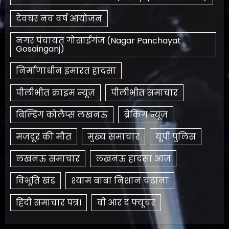
देवघर नव वर्ष आयोजन
नगर पंचायत गोसाईगंज (Nagar Panchayat
Gosainganj)
निर्माणाधीन इमारत हादसा
पीलीभीत क्राइम न्यूज़
पीलीभीत समाचार
बिल्डिंग कोलैप्स लखनऊ
ब्रेकिंग न्यूज़
मजदूर की मौत
मुख्य समाचार
यूपी पुलिस
लखनऊ समाचार
लखनऊ हादसा आज
विभूति खंड
श्याम बाबा निशान चढ़ाना
हिंदी समाचार पत्र।
​वी आर द फ्यूचर