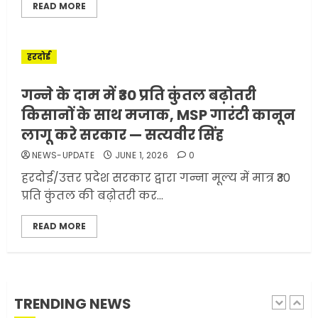
READ MORE
अमेरिका ने फिर से ईरान को युद्ध
समाप्त करने के लिए भेजी अपनी 5
शर्तें
हरदोई
MAY 18, 2026
0
4
गन्ने के दाम में ₹30 प्रति कुंतल बढ़ोतरी
किसानों के साथ मजाक, MSP गारंटी कानून
लागू करे सरकार — सत्यवीर सिंह
भारत-अमेरिका व्यापार समझौता
NEWS-UPDATE
JUNE 1, 2026
0
ट्रंप ने किया एलान
हरदोई/उत्तर प्रदेश सरकार द्वारा गन्ना मूल्य में मात्र ₹30
FEBRUARY 3, 2026
0
प्रति कुंतल की बढ़ोतरी कर...
5
READ MORE
मोबाइल की लत: एक खामोश
घातक बीमारी, जो धीरे-धीरे इंसान,
रिश्ते और भविष्य सब कुछ निगल
रही है!
TRENDING NEWS
1
JULY 11, 2026
0