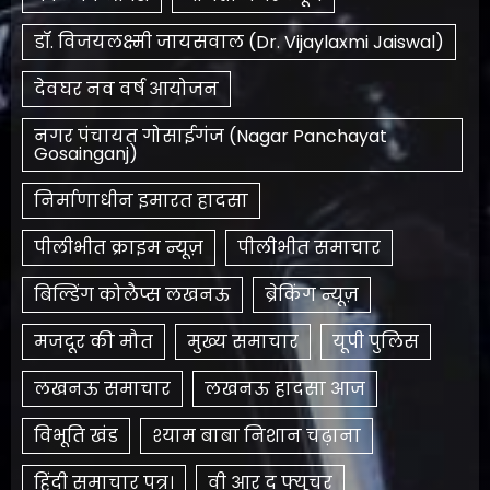
डॉ. विजयलक्ष्मी जायसवाल (Dr. Vijaylaxmi Jaiswal)
देवघर नव वर्ष आयोजन
नगर पंचायत गोसाईगंज (Nagar Panchayat
Gosainganj)
निर्माणाधीन इमारत हादसा
पीलीभीत क्राइम न्यूज़
पीलीभीत समाचार
बिल्डिंग कोलैप्स लखनऊ
ब्रेकिंग न्यूज़
मजदूर की मौत
मुख्य समाचार
यूपी पुलिस
लखनऊ समाचार
लखनऊ हादसा आज
विभूति खंड
श्याम बाबा निशान चढ़ाना
हिंदी समाचार पत्र।
​वी आर द फ्यूचर