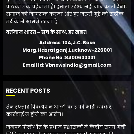
पाठकों तक पहुँचाता है। हमारा उद्देश्य सही जानकारी देना,
समाज को जागरूक करना और हर ज़रूरी मुद्दे को सटीक
तरीके से सामने लाना है।
वर्तमान भारत – सच के साथ, हर खबर।
Address: 10A,J.C. Bose
Marg,Hazratganj,Lucknow-226001
Phone No.:8400633331
Email id: Vbnewsindia@gmail.com
RECENT POSTS
तेज रफ्तार पिकअप ने अल्टो कार को मारी टक्कर,
कार्रवाई न होने का आरोप।
जनपद पीलीभीत के प्रधान प्रशासकों ने केंद्रीय राज्य मंत्री