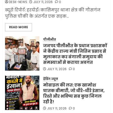
DESK-NEWS
JULY 11, 2026
0
JUNE 1, 2026
0
2
ब्यूरो रिपोर्ट: हरदोई। कासिमपुर थाना क्षेत्र की गौसगंज
पुलिस चौकी के अंतर्गत एक सड़क...
सरकारी दफ्तरों में जनसेवा कम,
READ MORE
जनता का अपमान ज्यादा? जनता के
टैक्स पर वेतन, फिर जनता से अभद्र
व्यवहार क्यों?
पीलीभीत
जनपद पीलीभीत के प्रधान प्रशासकों
3
JUNE 1, 2026
0
ने केंद्रीय राज्य मंत्री जितिन प्रसाद से
मुलाकात कर बंगाली समुदाय की
समस्याओं से कराया अवगत
अमेरिका ने फिर से ईरान को युद्ध
समाप्त करने के लिए भेजी अपनी 5
JULY 11, 2026
0
शर्तें
ट्रेंडिंग न्यूज़
MAY 18, 2026
0
मोबाइल की लत: एक खामोश
4
घातक बीमारी, जो धीरे-धीरे इंसान,
रिश्ते और भविष्य सब कुछ निगल
रही है!
भारत-अमेरिका व्यापार समझौता
JULY 11, 2026
0
ट्रंप ने किया एलान