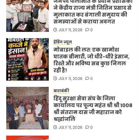
जनपद पीलीभीत के प्रधान प्रशासकों
ने केंद्रीय राज्य मंत्री जितिन प्रसाद से
मुलाकात कर बंगाली समुदाय की
समस्याओं से कराया अवगत
JULY 11, 2026
0
ट्रेंडिंग न्यूज़
मोबाइल की लत: एक खामोश
घातक बीमारी, जो धीरे-धीरे इंसान,
रिश्ते और भविष्य सब कुछ निगल
रही है!
JULY 11, 2026
0
बाराबंकी
हिंदू सुरक्षा सेवा संघ के जिला
कार्यालय पर पूज्य महंत श्री श्री 1008
श्री संतराम दास जी महाराज को
श्रद्धांजलि
JULY 11, 2026
0