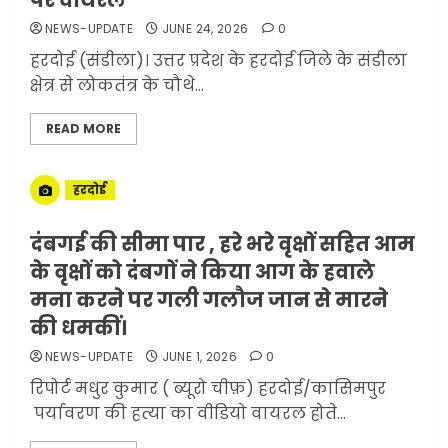
पर वायरल
NEWS-UPDATE
JUNE 24, 2026
0
हरदोई (संडीला)। उत्तर प्रदेश के हरदोई जिले के संडीला
क्षेत्र से लोकतंत्र के चौथे...
READ MORE
हरदोई
दंबगई की सीमा पार , हरे भरे वृक्षों सहित आम
के वृक्षों को दंबगों ने किया आग के हवाले
मना करने पर गली गलौज जान से मारने
सरकारी दफ्तरों में जनसेवा कम,
की धमकीं।
जनता का अपमान ज्यादा? जनता के
NEWS-UPDATE
JUNE 1, 2026
0
टैक्स पर वेतन, फिर जनता से अभद्र
व्यवहार क्यों?
रिपोर्ट मधुर कुमार ( ब्यूरो चीफ़) हरदोई/कासिमपुर
पर्यावरण की हत्या का वीडियो वायरल होते...
3
JUNE 1, 2026
0