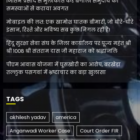
जितिन प्रसाद से मुलाकात कर बंगाली समुदाय की
समस्याओं से कराया अवगत
मोबाइल की लत: एक खामोश घातक बीमारी, जो धीरे-धीरे
इंसान, रिश्ते और भविष्य सब कुछ निगल रही है!
हिंदू सुरक्षा सेवा संघ के जिला कार्यालय पर पूज्य महंत श्री
श्री 1008 श्री संतराम दास जी महाराज को श्रद्धांजलि
पीएम आवास योजना में घूसखोरी का आरोप, बरखेड़ा
तल्लुक पसगवां में भ्रष्टाचार का बड़ा खुलासा
TAGS
akhilesh yadav
america
Anganwadi Worker Case
Court Order FIR