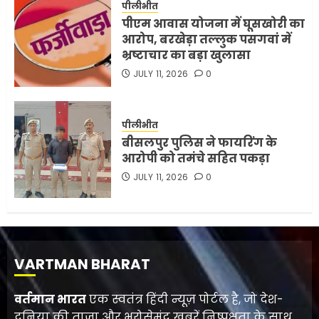
पीलीभीत
पीएम आवास योजना में घूसखोरी का
आरोप, बरखेड़ा तल्लुक पसगवां में
भ्रष्टाचार का बड़ा खुलासा
JULY 11, 2026
0
पीलीभीत
बीसलपुर पुलिस ने फायरिंग के
आरोपी को तमंचे सहित पकड़ा
JULY 11, 2026
0
VARTMAN BHARAT
वर्तमान भारत
एक स्वतंत्र हिंदी न्यूज़ पोर्टल है, जो देश-
दुनिया की ताज़ा और भरोसेमंद खबरें निष्पक्षता के साथ