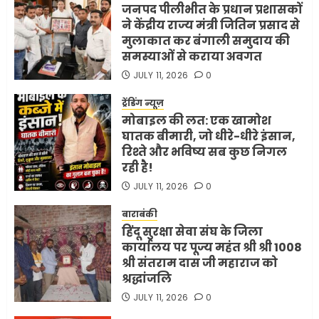
जनपद पीलीभीत के प्रधान प्रशासकों
ने केंद्रीय राज्य मंत्री जितिन प्रसाद से
मुलाकात कर बंगाली समुदाय की
समस्याओं से कराया अवगत
JULY 11, 2026
0
ट्रेंडिंग न्यूज़
मोबाइल की लत: एक खामोश
घातक बीमारी, जो धीरे-धीरे इंसान,
रिश्ते और भविष्य सब कुछ निगल
रही है!
JULY 11, 2026
0
बाराबंकी
हिंदू सुरक्षा सेवा संघ के जिला
कार्यालय पर पूज्य महंत श्री श्री 1008
श्री संतराम दास जी महाराज को
श्रद्धांजलि
JULY 11, 2026
0