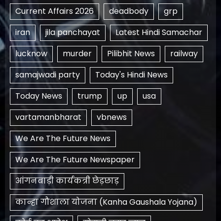
Current Affairs 2026
deadbody
grp
iran
jila panchayat
Latest Hindi Samachar
lucknow
murder
Pilibhit News
railway
samajwadi party
Today's Hindi News
Today News
trump
up
usa
vartamanbharat
vbnews
We Are The Future News
We Are The Future Newspaper
आंगनबाड़ी कार्यकत्री छेड़छाड़
कान्हा गौशाला योजना (Kanha Gaushala Yojana)