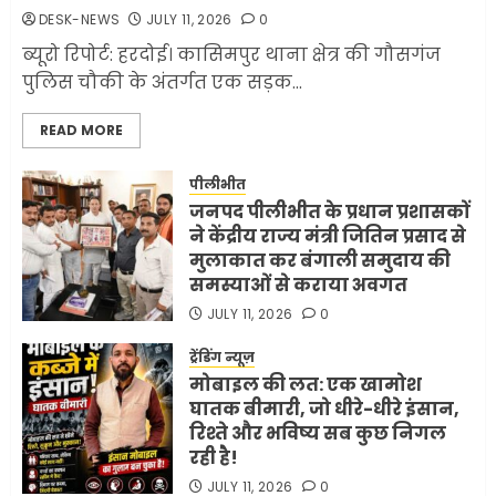
DESK-NEWS
JULY 11, 2026
0
JUNE 1, 2026
0
2
ब्यूरो रिपोर्ट: हरदोई। कासिमपुर थाना क्षेत्र की गौसगंज
पुलिस चौकी के अंतर्गत एक सड़क...
सरकारी दफ्तरों में जनसेवा कम,
READ MORE
जनता का अपमान ज्यादा? जनता के
टैक्स पर वेतन, फिर जनता से अभद्र
व्यवहार क्यों?
पीलीभीत
जनपद पीलीभीत के प्रधान प्रशासकों
3
JUNE 1, 2026
0
ने केंद्रीय राज्य मंत्री जितिन प्रसाद से
मुलाकात कर बंगाली समुदाय की
समस्याओं से कराया अवगत
अमेरिका ने फिर से ईरान को युद्ध
समाप्त करने के लिए भेजी अपनी 5
JULY 11, 2026
0
शर्तें
ट्रेंडिंग न्यूज़
MAY 18, 2026
0
मोबाइल की लत: एक खामोश
4
घातक बीमारी, जो धीरे-धीरे इंसान,
रिश्ते और भविष्य सब कुछ निगल
रही है!
भारत-अमेरिका व्यापार समझौता
JULY 11, 2026
0