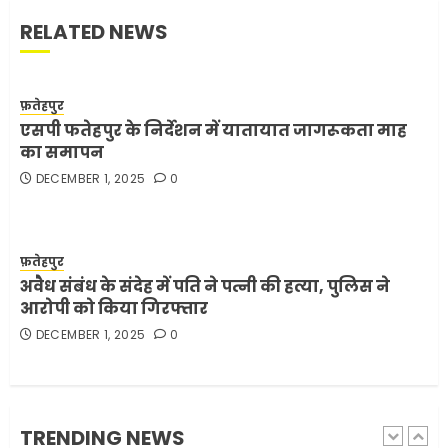
RELATED NEWS
अमेरिका ने फिर से ईरान को युद्ध
समाप्त करने के लिए भेजी अपनी 5
शर्तें
फ़तेहपुर
MAY 18, 2026
0
एसपी फतेहपुर के निर्देशन में यातायात जागरूकता माह
4
का समापन
DECEMBER 1, 2025
0
भारत-अमेरिका व्यापार समझौता
ट्रंप ने किया एलान
FEBRUARY 3, 2026
0
फ़तेहपुर
अवैध संबंध के संदेह में पति ने पत्नी की हत्या, पुलिस ने
5
आरोपी को किया गिरफ्तार
DECEMBER 1, 2025
0
मोबाइल की लत: एक खामोश
घातक बीमारी, जो धीरे-धीरे इंसान,
रिश्ते और भविष्य सब कुछ निगल
रही है!
TRENDING NEWS
1
JULY 11, 2026
0