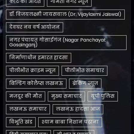
कोर्ट का आदेश
गोमती नगर न्यूज
डॉ. विजयलक्ष्मी जायसवाल (Dr. Vijaylaxmi Jaiswal)
देवघर नव वर्ष आयोजन
नगर पंचायत गोसाईगंज (Nagar Panchayat
Gosainganj)
निर्माणाधीन इमारत हादसा
पीलीभीत क्राइम न्यूज़
पीलीभीत समाचार
बिल्डिंग कोलैप्स लखनऊ
ब्रेकिंग न्यूज़
मजदूर की मौत
मुख्य समाचार
यूपी पुलिस
लखनऊ समाचार
लखनऊ हादसा आज
विभूति खंड
श्याम बाबा निशान चढ़ाना