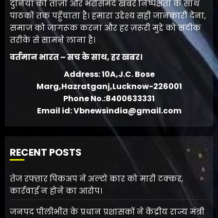
दुनिया की ताज़ा और भरोसेमंद खबरें निष्पक्षता के साथ
पाठकों तक पहुँचाता है। हमारा उद्देश्य सही जानकारी देना,
समाज को जागरूक करना और हर ज़रूरी मुद्दे को सटीक
तरीके से सामने लाना है।
वर्तमान भारत – सच के साथ, हर खबर।
Address: 10A,J.C. Bose
Marg,Hazratganj,Lucknow-226001
Phone No.:8400633331
Email id: Vbnewsindia@gmail.com
RECENT POSTS
तेज रफ्तार पिकअप ने अल्टो कार को मारी टक्कर,
कार्रवाई न होने का आरोप।
जनपद पीलीभीत के प्रधान प्रशासकों ने केंद्रीय राज्य मंत्री