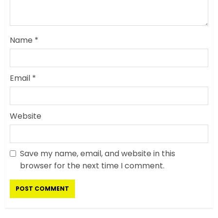
Name
*
Email
*
Website
Save my name, email, and website in this
सरकारी दफ्तरों में जनसेवा कम,
browser for the next time I comment.
जनता का अपमान ज्यादा? जनता के
टैक्स पर वेतन, फिर जनता से अभद्र
व्यवहार क्यों?
3
JUNE 1, 2026
0