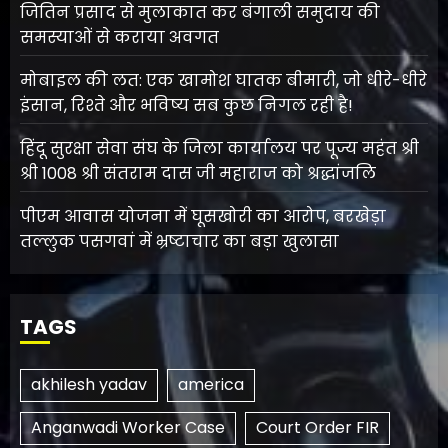
जितिन प्रसाद से मुलाकात कर बंगाली समुदाय की
समस्याओं से कराया अवगत
मोबाइल की लत: एक खामोश घातक बीमारी, जो धीरे-धीरे
इंसान, रिश्ते और भविष्य सब कुछ निगल रही है!
हिंदू सुरक्षा सेवा संघ के जिला कार्यालय पर पूज्य महंत श्री
श्री 1008 श्री संतराम दास जी महाराज को श्रद्धांजलि
पीएम आवास योजना में घूसखोरी का आरोप, बरखेड़ा
तल्लुक पसगवां में भ्रष्टाचार का बड़ा खुलासा
TAGS
akhilesh yadav
america
Anganwadi Worker Case
Court Order FIR