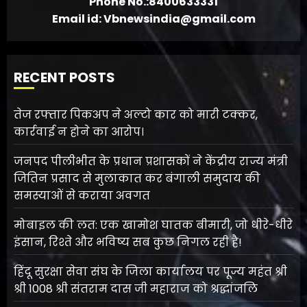
Phone No.:8400633331
Email id: Vbnewsindia@gmail.com
RECENT POSTS
तेज रफ्तार पिकअप ने अल्टो कार को मारी टक्कर,
कार्रवाई न होने का आरोप।
जनपद पीलीभीत के प्रधान प्रशासकों ने केंद्रीय राज्य मंत्री
जितिन प्रसाद से मुलाकात कर बंगाली समुदाय की
समस्याओं से कराया अवगत
मोबाइल की लत: एक खामोश घातक बीमारी, जो धीरे-धीरे
इंसान, रिश्ते और भविष्य सब कुछ निगल रही है!
हिंदू सुरक्षा सेवा संघ के जिला कार्यालय पर पूज्य महंत श्री
श्री 1008 श्री संतराम दास जी महाराज को श्रद्धांजलि