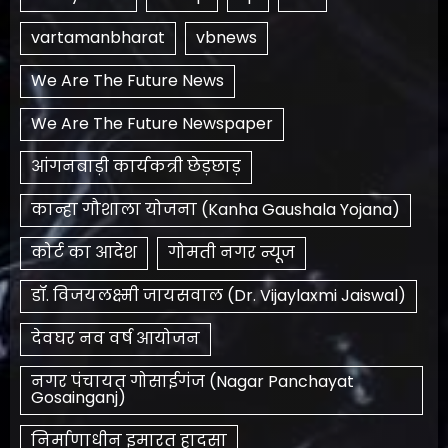
vartamanbharat
vbnews
We Are The Future News
We Are The Future Newspaper
आंगनबाड़ी कार्यकत्री छेड़छाड़
कान्हा गौशाला योजना (Kanha Gaushala Yojana)
कोर्ट का आदेश
गोमती नगर न्यूज
डॉ. विजयलक्ष्मी जायसवाल (Dr. Vijaylaxmi Jaiswal)
देवघर नव वर्ष आयोजन
नगर पंचायत गोसाईगंज (Nagar Panchayat
Gosainganj)
निर्माणाधीन इमारत हादसा