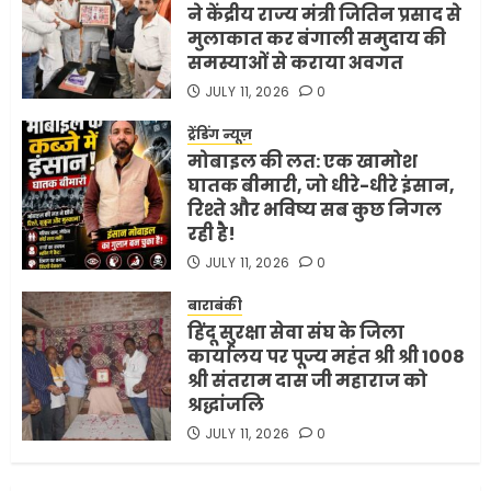
शर्तें
ने केंद्रीय राज्य मंत्री जितिन प्रसाद से
MAY 18, 2026
0
मुलाकात कर बंगाली समुदाय की
4
समस्याओं से कराया अवगत
JULY 11, 2026
0
ट्रेंडिंग न्यूज़
भारत-अमेरिका व्यापार समझौता
मोबाइल की लत: एक खामोश
ट्रंप ने किया एलान
घातक बीमारी, जो धीरे-धीरे इंसान,
FEBRUARY 3, 2026
0
रिश्ते और भविष्य सब कुछ निगल
5
रही है!
JULY 11, 2026
0
बाराबंकी
हिंदू सुरक्षा सेवा संघ के जिला
कार्यालय पर पूज्य महंत श्री श्री 1008
श्री संतराम दास जी महाराज को
श्रद्धांजलि
JULY 11, 2026
0