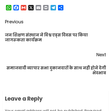
WhatsApp
Facebook
Gmail
X
Email
Print
Telegram
Share
Post
Previous
navigation
जन शिक्षण संस्थान ने विश्व एड्स दिवस पर किया
Pr
जागरूकता कार्यक्रम
po
Next
समाजवादी व्यापार सभा दुकानदारों के साथ नही होने देगी
Next
भेदभाव
post:
Leave a Reply
Your email address will not be published.
Required