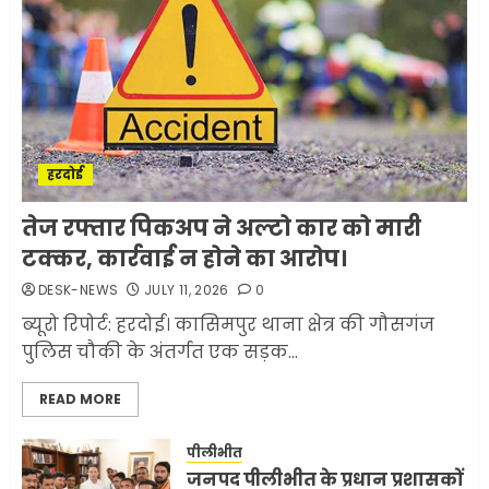
रही है!
1
JULY 11, 2026
0
मलबों से ईरान ने सुरक्षित बरामद
कर ली करीब 1000 से ज्यादा
मिसाइलें
हरदोई
JUNE 1, 2026
0
2
तेज रफ्तार पिकअप ने अल्टो कार को मारी
टक्कर, कार्रवाई न होने का आरोप।
सरकारी दफ्तरों में जनसेवा कम,
DESK-NEWS
JULY 11, 2026
0
जनता का अपमान ज्यादा? जनता के
टैक्स पर वेतन, फिर जनता से अभद्र
ब्यूरो रिपोर्ट: हरदोई। कासिमपुर थाना क्षेत्र की गौसगंज
व्यवहार क्यों?
पुलिस चौकी के अंतर्गत एक सड़क...
3
JUNE 1, 2026
0
READ MORE
अमेरिका ने फिर से ईरान को युद्ध
पीलीभीत
समाप्त करने के लिए भेजी अपनी 5
जनपद पीलीभीत के प्रधान प्रशासकों