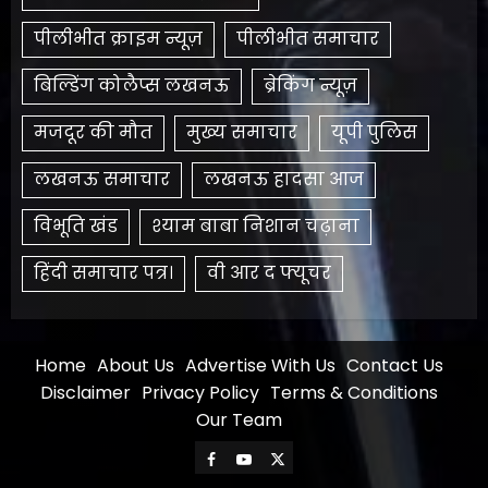
पीलीभीत क्राइम न्यूज़
पीलीभीत समाचार
बिल्डिंग कोलैप्स लखनऊ
ब्रेकिंग न्यूज़
मजदूर की मौत
मुख्य समाचार
यूपी पुलिस
लखनऊ समाचार
लखनऊ हादसा आज
विभूति खंड
श्याम बाबा निशान चढ़ाना
हिंदी समाचार पत्र।
​वी आर द फ्यूचर
Home
About Us
Advertise With Us
Contact Us
Disclaimer
Privacy Policy
Terms & Conditions
Our Team
Facebook
Youtube
X