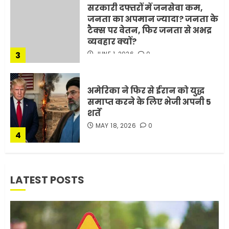
3
JUNE 1, 2026
0
अमेरिका ने फिर से ईरान को युद्ध
समाप्त करने के लिए भेजी अपनी 5
शर्तें
MAY 18, 2026
0
4
भारत-अमेरिका व्यापार समझौता
ट्रंप ने किया एलान
FEBRUARY 3, 2026
0
5
LATEST POSTS
मोबाइल की लत: एक खामोश
घातक बीमारी, जो धीरे-धीरे इंसान,
रिश्ते और भविष्य सब कुछ निगल