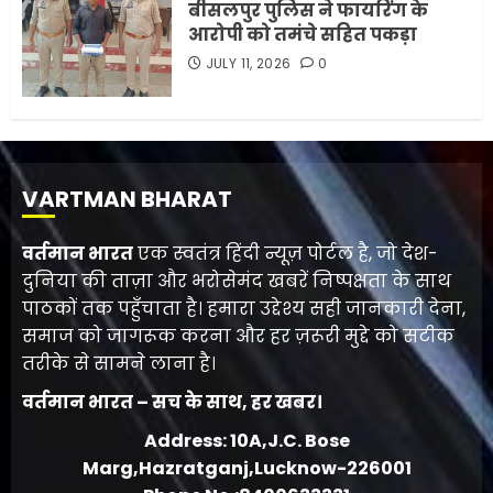
बीसलपुर पुलिस ने फायरिंग के
आरोपी को तमंचे सहित पकड़ा
JULY 11, 2026
0
VARTMAN BHARAT
वर्तमान भारत
एक स्वतंत्र हिंदी न्यूज़ पोर्टल है, जो देश-
दुनिया की ताज़ा और भरोसेमंद खबरें निष्पक्षता के साथ
पाठकों तक पहुँचाता है। हमारा उद्देश्य सही जानकारी देना,
समाज को जागरूक करना और हर ज़रूरी मुद्दे को सटीक
तरीके से सामने लाना है।
वर्तमान भारत – सच के साथ, हर खबर।
Address: 10A,J.C. Bose
Marg,Hazratganj,Lucknow-226001