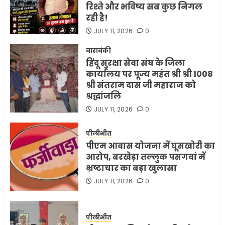
रिश्ते और भविष्य सब कुछ निगल
रही है!
JULY 11, 2026
0
बाराबंकी
हिंदू सुरक्षा सेवा संघ के जिला
कार्यालय पर पूज्य महंत श्री श्री 1008
श्री संतराम दास जी महाराज को
श्रद्धांजलि
JULY 11, 2026
0
पीलीभीत
पीएम आवास योजना में घूसखोरी का
आरोप, बरखेड़ा तल्लुक पसगवां में
भ्रष्टाचार का बड़ा खुलासा
JULY 11, 2026
0
पीलीभीत