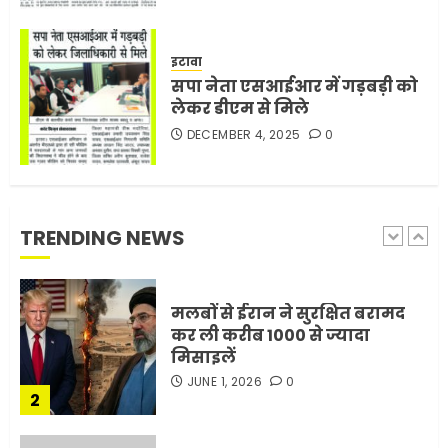
मोबाइल की लत: एक खामोश
इटावा
घातक बीमारी, जो धीरे-धीरे इंसान,
सपा नेता एसआईआर में गड़बड़ी को
रिश्ते और भविष्य सब कुछ निगल
लेकर डीएम से मिले
रही है!
DECEMBER 4, 2025
0
1
JULY 11, 2026
0
मलबों से ईरान ने सुरक्षित बरामद
TRENDING NEWS
कर ली करीब 1000 से ज्यादा
मिसाइलें
JUNE 1, 2026
0
2
सरकारी दफ्तरों में जनसेवा कम,
जनता का अपमान ज्यादा? जनता के
टैक्स पर वेतन, फिर जनता से अभद्र
व्यवहार क्यों?