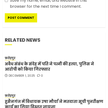
Save my name, email, and website in this
सरकारी दफ्तरों में जनसेवा कम,
browser for the next time I comment.
जनता का अपमान ज्यादा? जनता के
टैक्स पर वेतन, फिर जनता से अभद्र
व्यवहार क्यों?
3
JUNE 1, 2026
0
RELATED NEWS
अमेरिका ने फिर से ईरान को युद्ध
समाप्त करने के लिए भेजी अपनी 5
शर्तें
फ़तेहपुर
MAY 18, 2026
0
अवैध संबंध के संदेह में पति ने पत्नी की हत्या, पुलिस ने
4
आरोपी को किया गिरफ्तार
DECEMBER 1, 2025
0
भारत-अमेरिका व्यापार समझौता
ट्रंप ने किया एलान
FEBRUARY 3, 2026
0
फ़तेहपुर
हुसैनगंज में विधायक उषा मौर्या ने मतदाता सूची पुनरीक्षण
5
कार्य का लिया विस्तृत जायज़ा