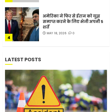
अमेरिका ने फिर से ईरान को युद्ध
समाप्त करने के लिए भेजी अपनी 5
शर्तें
MAY 18, 2026
0
4
भारत-अमेरिका व्यापार समझौता
LATEST POSTS
ट्रंप ने किया एलान
FEBRUARY 3, 2026
0
5
मोबाइल की लत: एक खामोश
घातक बीमारी, जो धीरे-धीरे इंसान,
रिश्ते और भविष्य सब कुछ निगल
रही है!