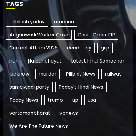
TAGS
akhilesh yadav
america
Anganwadi Worker Case
Court Order FIR
Current Affairs 2026
deadbody
grp
iran
jila panchayat
Latest Hindi Samachar
lucknow
murder
Pilibhit News
railway
samajwadi party
Today's Hindi News
Today News
trump
up
usa
vartamanbharat
vbnews
We Are The Future News