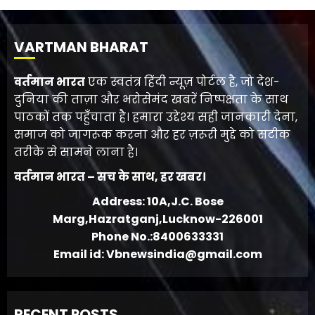
VARTMAN BHARAT
वर्तमान भारत
एक स्वतंत्र हिंदी न्यूज़ पोर्टल है, जो देश-
दुनिया की ताज़ा और भरोसेमंद खबरें निष्पक्षता के साथ
पाठकों तक पहुँचाता है। हमारा उद्देश्य सही जानकारी देना,
समाज को जागरूक करना और हर ज़रूरी मुद्दे को सटीक
तरीके से सामने लाना है।
वर्तमान भारत – सच के साथ, हर खबर।
Address: 10A,J.C. Bose
Marg,Hazratganj,Lucknow-226001
Phone No.:8400633331
Email id: Vbnewsindia@gmail.com
RECENT POSTS