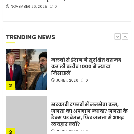
NOVEMBER 26, 2025
0
मोबाइल की लत: एक खामोश
घातक बीमारी, जो धीरे-धीरे इंसान,
रिश्ते और भविष्य सब कुछ निगल
रही है!
TRENDING NEWS
1
JULY 11, 2026
0
मलबों से ईरान ने सुरक्षित बरामद
कर ली करीब 1000 से ज्यादा
मिसाइलें
JUNE 1, 2026
0
2
सरकारी दफ्तरों में जनसेवा कम,
जनता का अपमान ज्यादा? जनता के
टैक्स पर वेतन, फिर जनता से अभद्र
व्यवहार क्यों?
3
JUNE 1, 2026
0