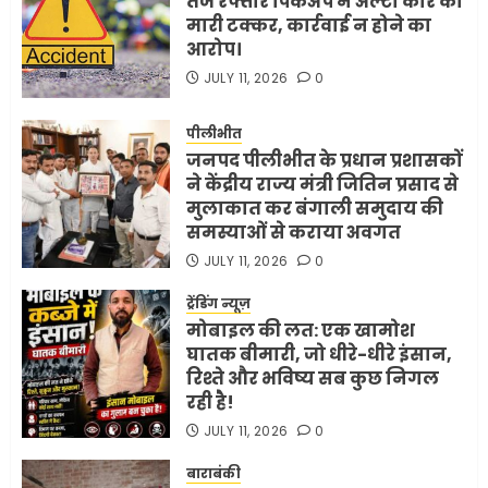
तेज रफ्तार पिकअप ने अल्टो कार को
मारी टक्कर, कार्रवाई न होने का
आरोप।
JULY 11, 2026
0
पीलीभीत
जनपद पीलीभीत के प्रधान प्रशासकों
ने केंद्रीय राज्य मंत्री जितिन प्रसाद से
मुलाकात कर बंगाली समुदाय की
समस्याओं से कराया अवगत
JULY 11, 2026
0
ट्रेंडिंग न्यूज़
मोबाइल की लत: एक खामोश
घातक बीमारी, जो धीरे-धीरे इंसान,
रिश्ते और भविष्य सब कुछ निगल
रही है!
JULY 11, 2026
0
बाराबंकी