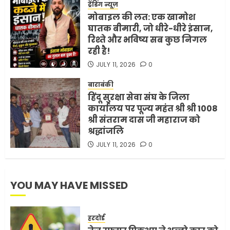
ट्रेंडिंग न्यूज़
MAY 18, 2026
0
मोबाइल की लत: एक खामोश
4
घातक बीमारी, जो धीरे-धीरे इंसान,
रिश्ते और भविष्य सब कुछ निगल
रही है!
भारत-अमेरिका व्यापार समझौता
JULY 11, 2026
0
ट्रंप ने किया एलान
FEBRUARY 3, 2026
0
बाराबंकी
हिंदू सुरक्षा सेवा संघ के जिला
5
कार्यालय पर पूज्य महंत श्री श्री 1008
श्री संतराम दास जी महाराज को
श्रद्धांजलि
JULY 11, 2026
0
YOU MAY HAVE MISSED
हरदोई