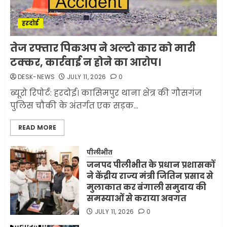
1
JULY 11, 2026
0
हरदोई
मलबों से ईरान ने सुरक्षित बरामद
तेज रफ्तार पिकअप ने अल्टो कार को मारी
कर ली करीब 1000 से ज्यादा
टक्कर, कार्रवाई न होने का आरोप।
मिसाइलें
DESK-NEWS
JULY 11, 2026
0
JUNE 1, 2026
0
2
ब्यूरो रिपोर्ट: हरदोई। कासिमपुर थाना क्षेत्र की गौसगंज
पुलिस चौकी के अंतर्गत एक सड़क...
सरकारी दफ्तरों में जनसेवा कम,
READ MORE
जनता का अपमान ज्यादा? जनता के
टैक्स पर वेतन, फिर जनता से अभद्र
व्यवहार क्यों?
पीलीभीत
जनपद पीलीभीत के प्रधान प्रशासकों
3
JUNE 1, 2026
0
ने केंद्रीय राज्य मंत्री जितिन प्रसाद से
मुलाकात कर बंगाली समुदाय की
समस्याओं से कराया अवगत
अमेरिका ने फिर से ईरान को युद्ध
समाप्त करने के लिए भेजी अपनी 5
JULY 11, 2026
0
शर्तें