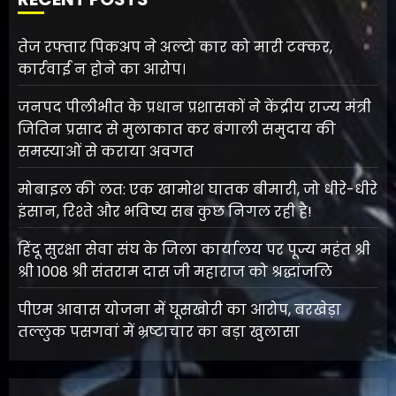
तेज रफ्तार पिकअप ने अल्टो कार को मारी टक्कर,
कार्रवाई न होने का आरोप।
जनपद पीलीभीत के प्रधान प्रशासकों ने केंद्रीय राज्य मंत्री
जितिन प्रसाद से मुलाकात कर बंगाली समुदाय की
समस्याओं से कराया अवगत
मोबाइल की लत: एक खामोश घातक बीमारी, जो धीरे-धीरे
इंसान, रिश्ते और भविष्य सब कुछ निगल रही है!
हिंदू सुरक्षा सेवा संघ के जिला कार्यालय पर पूज्य महंत श्री
श्री 1008 श्री संतराम दास जी महाराज को श्रद्धांजलि
पीएम आवास योजना में घूसखोरी का आरोप, बरखेड़ा
तल्लुक पसगवां में भ्रष्टाचार का बड़ा खुलासा