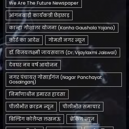
We Are The Future Newspaper
आंगनबाड़ी कार्यकत्री छेड़छाड़
कान्हा गौशाला योजना (Kanha Gaushala Yojana)
कोर्ट का आदेश
गोमती नगर न्यूज
डॉ. विजयलक्ष्मी जायसवाल (Dr. Vijaylaxmi Jaiswal)
देवघर नव वर्ष आयोजन
नगर पंचायत गोसाईगंज (Nagar Panchayat
Gosainganj)
निर्माणाधीन इमारत हादसा
पीलीभीत क्राइम न्यूज़
पीलीभीत समाचार
बिल्डिंग कोलैप्स लखनऊ
ब्रेकिंग न्यूज़