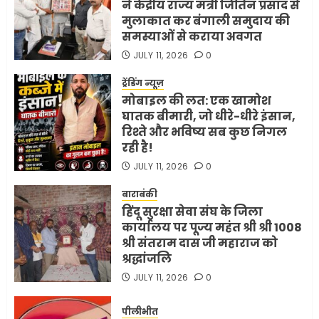
ने केंद्रीय राज्य मंत्री जितिन प्रसाद से
मुलाकात कर बंगाली समुदाय की
समस्याओं से कराया अवगत
JULY 11, 2026
0
ट्रेंडिंग न्यूज़
मोबाइल की लत: एक खामोश
घातक बीमारी, जो धीरे-धीरे इंसान,
रिश्ते और भविष्य सब कुछ निगल
रही है!
JULY 11, 2026
0
बाराबंकी
हिंदू सुरक्षा सेवा संघ के जिला
कार्यालय पर पूज्य महंत श्री श्री 1008
श्री संतराम दास जी महाराज को
श्रद्धांजलि
JULY 11, 2026
0
पीलीभीत