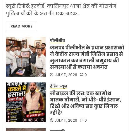
जनता का अपमान ज्यादा? जनता के
ब्यूरो रिपोर्ट: हरदोई। कासिमपुर थाना क्षेत्र की गौसगंज
टैक्स पर वेतन, फिर जनता से अभद्र
पुलिस चौकी के अंतर्गत एक सड़क...
व्यवहार क्यों?
3
JUNE 1, 2026
0
READ MORE
पीलीभीत
अमेरिका ने फिर से ईरान को युद्ध
जनपद पीलीभीत के प्रधान प्रशासकों
समाप्त करने के लिए भेजी अपनी 5
ने केंद्रीय राज्य मंत्री जितिन प्रसाद से
शर्तें
मुलाकात कर बंगाली समुदाय की
MAY 18, 2026
0
समस्याओं से कराया अवगत
4
JULY 11, 2026
0
ट्रेंडिंग न्यूज़
भारत-अमेरिका व्यापार समझौता
मोबाइल की लत: एक खामोश
ट्रंप ने किया एलान
घातक बीमारी, जो धीरे-धीरे इंसान,
FEBRUARY 3, 2026
0
रिश्ते और भविष्य सब कुछ निगल
रही है!
5
JULY 11, 2026
0