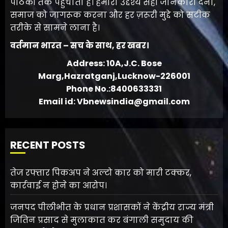
पाठकों तक पहुँचाता है। हमारा उद्देश्य सही जानकारी देना,
समाज को जागरूक करना और हर ज़रूरी मुद्दे को सटीक
तरीके से सामने लाना है।
वर्तमान भारत – सच के साथ, हर खबर।
Address: 10A,J.C. Bose
Marg,Hazratganj,Lucknow-226001
Phone No.:8400633331
Email id: Vbnewsindia@gmail.com
RECENT POSTS
तेज रफ्तार पिकअप ने अल्टो कार को मारी टक्कर,
कार्रवाई न होने का आरोप।
जनपद पीलीभीत के प्रधान प्रशासकों ने केंद्रीय राज्य मंत्री
जितिन प्रसाद से मुलाकात कर बंगाली समुदाय की