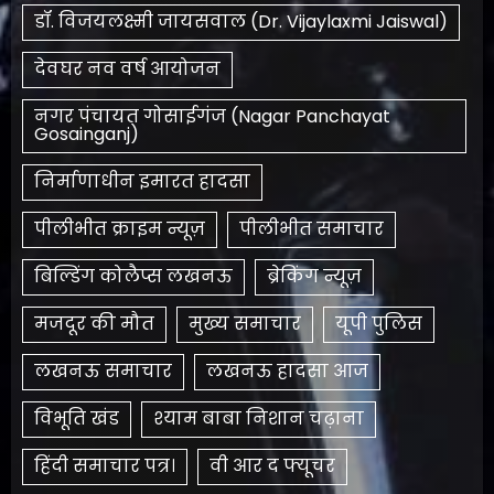
डॉ. विजयलक्ष्मी जायसवाल (Dr. Vijaylaxmi Jaiswal)
देवघर नव वर्ष आयोजन
नगर पंचायत गोसाईगंज (Nagar Panchayat
Gosainganj)
निर्माणाधीन इमारत हादसा
पीलीभीत क्राइम न्यूज़
पीलीभीत समाचार
बिल्डिंग कोलैप्स लखनऊ
ब्रेकिंग न्यूज़
मजदूर की मौत
मुख्य समाचार
यूपी पुलिस
लखनऊ समाचार
लखनऊ हादसा आज
विभूति खंड
श्याम बाबा निशान चढ़ाना
हिंदी समाचार पत्र।
​वी आर द फ्यूचर