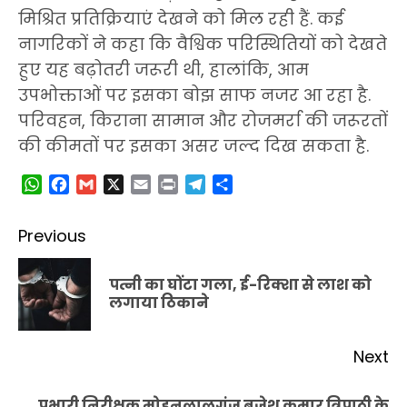
मिश्रित प्रतिक्रियाएं देखने को मिल रही हैं. कई
नागरिकों ने कहा कि वैश्विक परिस्थितियों को देखते
हुए यह बढ़ोतरी जरूरी थी, हालांकि, आम
उपभोक्ताओं पर इसका बोझ साफ नजर आ रहा है.
परिवहन, किराना सामान और रोजमर्रा की जरूरतों
की कीमतों पर इसका असर जल्द दिख सकता है.
WhatsApp
Facebook
Gmail
X
Email
Print
Telegram
Share
Post
Previous
navigation
पत्नी का घोंटा गला, ई-रिक्शा से लाश को
Pr
लगाया ठिकाने
po
Next
प्रभारी निरीक्षक मोहनलालगंज बृजेश कुमार त्रिपाठी के