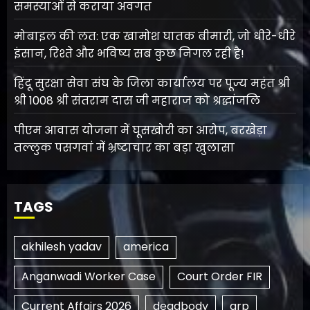
समस्याओं से कराया अवगत
मोबाइल की लत: एक खामोश घातक बीमारी, जो धीरे-धीरे
इंसान, रिश्ते और भविष्य सब कुछ निगल रही है!
हिंदू सुरक्षा सेवा संघ के जिला कार्यालय पर पूज्य महंत श्री
श्री 1008 श्री संतराम दास जी महाराज को श्रद्धांजलि
पीएम आवास योजना में घूसखोरी का आरोप, बरखेड़ा
तल्लुक पसगवां में भ्रष्टाचार का बड़ा खुलासा
TAGS
akhilesh yadav
america
Anganwadi Worker Case
Court Order FIR
Current Affairs 2026
deadbody
grp