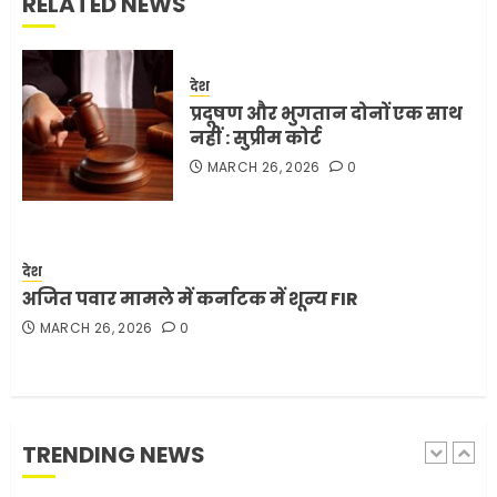
RELATED NEWS
4
देश
भारत-अमेरिका व्यापार समझौता
प्रदूषण और भुगतान दोनों एक साथ
ट्रंप ने किया एलान
नहीं : सुप्रीम कोर्ट
FEBRUARY 3, 2026
0
MARCH 26, 2026
0
5
मोबाइल की लत: एक खामोश
देश
घातक बीमारी, जो धीरे-धीरे इंसान,
अजित पवार मामले में कर्नाटक में शून्य FIR
रिश्ते और भविष्य सब कुछ निगल
MARCH 26, 2026
0
रही है!
1
JULY 11, 2026
0
मलबों से ईरान ने सुरक्षित बरामद
TRENDING NEWS
कर ली करीब 1000 से ज्यादा
मिसाइलें